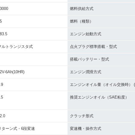
3000
燃料供給方式
5
燃料（種類）
83.5
エンジン始動方式
フルトランジスタ式
点火プラグ標準搭載・型式
搭載バッテリー・型式
2V-6Ah(10HR)
エンジン潤滑方式
.9
エンジンオイル量（オイル交換時） (L
.5
推奨エンジンオイル（SAE粘度）
2.0
クラッチ形式
リターン式・6段変速
変速機・操作方式