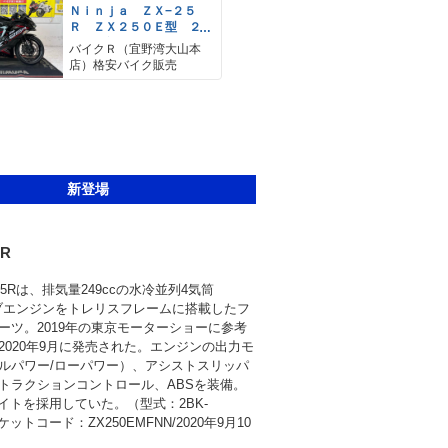
Ｎｉｎｊａ ＺＸ−２５
Ｒ ＺＸ２５０Ｅ型 ２
０２１年モデル クイッ
バイクＲ（宜野湾大山本
クシフター ＥＴＣ
店）格安バイク販売
新登場
5R
25Rは、排気量249ccの水冷並列4気筒
ルブエンジンをトレリスフレームに搭載したフ
ーツ。2019年の東京モーターショーに参考
2020年9月に発売された。エンジンの出力モ
ルパワー/ローパワー）、アシストスリッパ
トラクションコントロール、ABSを装備。
ライトを採用していた。（型式：2BK-
ーケットコード：ZX250EMFNN/2020年9月10