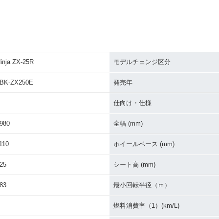
inja ZX-25R
モデルチェンジ区分
BK-ZX250E
発売年
仕向け・仕様
980
全幅 (mm)
110
ホイールベース (mm)
25
シート高 (mm)
83
最小回転半径（ｍ）
燃料消費率（1）(km/L)