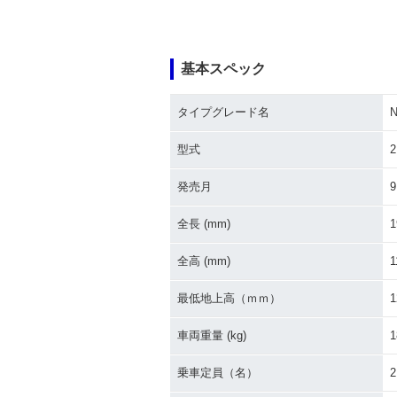
基本スペック
タイプグレード名
N
型式
2
発売月
9
全長 (mm)
1
全高 (mm)
1
最低地上高（ｍｍ）
1
車両重量 (kg)
1
乗車定員（名）
2