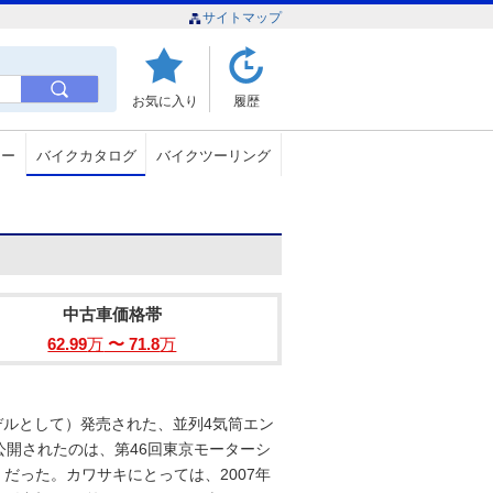
サイトマップ
お気に入り
履歴
ュー
バイクカタログ
バイクツーリング
中古車価格帯
62.99
万
〜 71.8
万
1年モデルとして）発売された、並列4気筒エン
開されたのは、第46回東京モーターシ
日）だった。カワサキにとっては、2007年