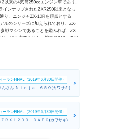
以来の4気筒250ccエンジン車であり、
ラインナップされたZXR250以来となっ
通り、ニンジャZX-10Rを頂点とする
モデルのシリーズに加えられており、ZX-
BK)参戦マシンであることを鑑みれば、ZX-
リーにも充てられた。排気量249ccの水
sを発生。45psという数値は、1991年以
らは上限40ps）と同じで、ZX-25Rの場
エンジンと6速ミッションをつなぐクラッチ
れ、エンジンのパワーモードは、フルパ
ロールとABSも標準装備された。ま
ーランFINAL（2019年6月30日開催）
初期での姿勢変化を穏やかにしてコント
X-25Rには、上級仕様のスペシャルエデ
さんさん:Ｎｉｎｊａ ６５０(カワサキ)
はオプション設定だったクイックシフターな
SEを参照）。※ニンジャZX-25R SE
に適合したが、「無印」のニンジャZX-
ーランFINAL（2019年6月30日開催）
:ＺＲＸ１２００ ＤＡＥＧ(カワサキ)