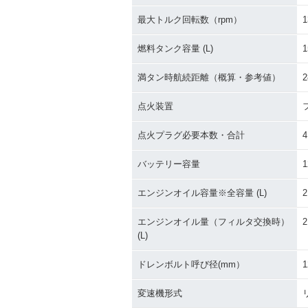
最大トルク回転数（rpm）
1
燃料タンク容量 (L)
1
満タン時航続距離（概算・参考値）
2
点火装置
点火プラグ必要本数・合計
4
バッテリー容量
1
エンジンオイル容量※全容量 (L)
2
エンジンオイル量（フィルタ交換時）
2
(L)
ドレンボルト呼び径(mm）
1
変速機形式