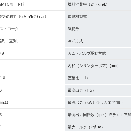
WMTCモード値
燃料消費率（2）(km/L)
国交省届出（60km/h走行時）
原動機型式
4ストローク
気筒数
並列（直列）
冷却方式
49
カム・バルブ駆動方式
内径（シリンダーボア）(mm)
1.8
圧縮比（:1）
3
最高出力（PS）
5500
最高出力（kW）※ラムエア加圧
6
最高出力回転数（rpm）※ラムエア
1
最大トルク（kgf･m）