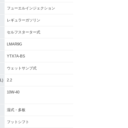
フューエルインジェクション
レギュラーガソリン
セルフスターター式
LMAR9G
YTX7A-BS
ウェットサンプ式
)
2.2
10W-40
湿式・多板
フットシフト