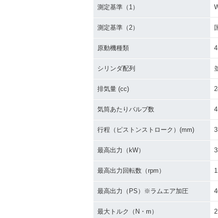
測定基準（1）
測定基準（2）
原動機種類
シリンダ配列
排気量 (cc)
2
気筒あたりバルブ数
4
行程（ピストンストローク）(mm)
3
最高出力（kW）
3
最高出力回転数（rpm）
1
最高出力（PS）※ラムエア加圧
4
最大トルク（N・m）
2