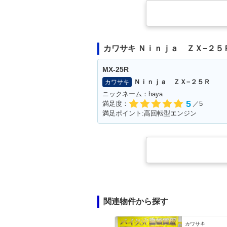
カワサキ Ｎｉｎｊａ ＺＸ−２５
MX-25R
Ｎｉｎｊａ ＺＸ−２５Ｒ
カワサキ
ニックネーム：haya
5
満足度：
／5
満足ポイント:高回転型エンジン
関連物件から探す
カワサキ