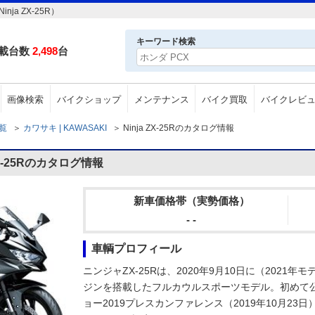
ja ZX-25R）
キーワード検索
載台数
2,498
台
画像検索
バイクショップ
メンテナンス
バイク買取
バイクレビ
一覧
＞
カワサキ | KAWASAKI
＞
Ninja ZX-25Rのカタログ情報
ZX-25Rのカタログ情報
新車価格帯（実勢価格）
- -
車輌プロフィール
ニンジャZX-25Rは、2020年9月10日に（202
ジンを搭載したフルカウルスポーツモデル。初めて公
ョー2019プレスカンファレンス（2019年10月23