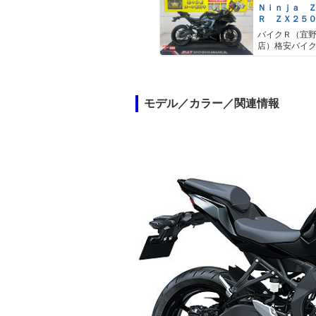
Ｎｉｎｊａ Ｚ
Ｒ ＺＸ２５
０２２年モデ
バイクＲ（宜
ホルダー マ
店）格安バイ
モデル／カラー／関連情報