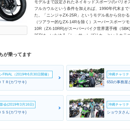
モデルまで設定されたネイキッドスポーツのバリオス2
フルカウルという条件を加えれば、1990年代末まで
た。「ニンジャZX-25R」というモデル名から分かる
（ツアラー的なZX-14Rを除く）スーパースポーツ
10R（ZX-10RR)がスーパーバイク世界選手権（S
25Rは、いわゆる「レーサーレプリカ」というカテゴ
冷並列4気筒DOHCエンジンは、15,500回転時に45p
前の250ccクラスが上限としていた最高出力（92年か
ちが乗ってます
合は、ラムエア加圧時には+1psを記録していた。
には、アシスト＆スリッパークラッチ機構が備えら
ワーとローパワーから選択可能。トラクションコント
INAL（2019年6月30日開催）
沖縄チャリティ
た、倒立式のフロントフォークには、ブレーキング
ロール性を高めるSFF-BPが採用された。ニンジャZ
ＴＲ(カワサキ)
650の事務屋
ィション（SE)が設定され、ニンジャZX-25Rで
どが標準装備された（詳細は、別項のニンジャZX-25R 
は2023年モデルで平成32年（令和2年）排ガス規制
会(2019年3月16日)
沖縄チャリティ
25Rは未対応のまま（2023年3月時点）
ＳＳ(カワサキ)
ショウタさん