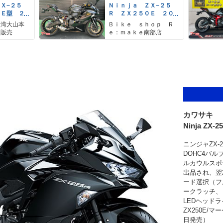
Ｘ−２５
Ｎｉｎｊａ ＺＸ−２５
０Ｅ型 ２
Ｒ ＺＸ２５０Ｅ ２０
ル スマホ
２１年モデル フェンダ
野湾大山本
Ｂｉｋｅ ｓｈｏｐ Ｒ
ルチバー
ーレス エンジンスライ
ク販売
ｅ：ｍａｋｅ南部店
ダー バックステップ
レバー
カワサキ
Ninja ZX-2
ニンジャZX-
DOHC4バ
ルカウルスポ
出品され、翌
ード選択（フ
ークラッチ、
LEDヘッド
ZX250E/マ
日発売）