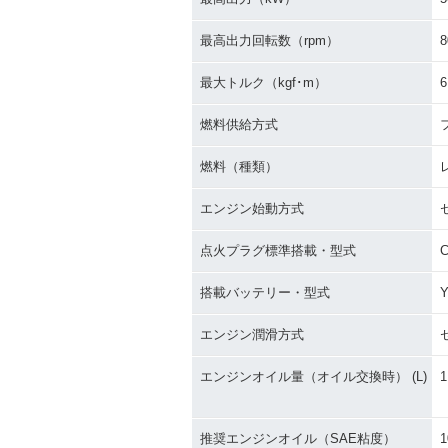
最高出力回転数（rpm）
8
最大トルク（kgf･m）
6
燃料供給方式
燃料（種類）
エンジン始動方式
点火プラグ標準搭載・型式
C
搭載バッテリー・型式
Y
エンジン潤滑方式
エンジンオイル量（オイル交換時） (L)
1
推奨エンジンオイル（SAE粘度）
1