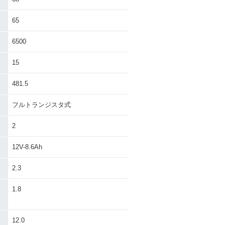
65
6500
15
481.5
フルトランジスタ式
2
12V-8.6Ah
2.3
）
1.8
12.0