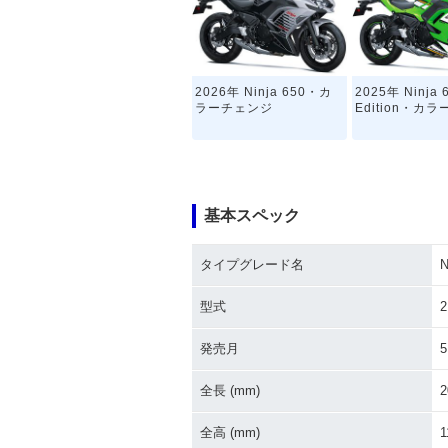
2026年 Ninja 650・カ
2025年 Ninja 
ラーチェンジ
Edition・カ
基本スペック
タイプグレード名
N
2023年 Ninja 650・マ
2022年 Ninja 
イナーチェンジ
Edition・マ
型式
2
ジ
発売月
5
全長 (mm)
2
全高 (mm)
1