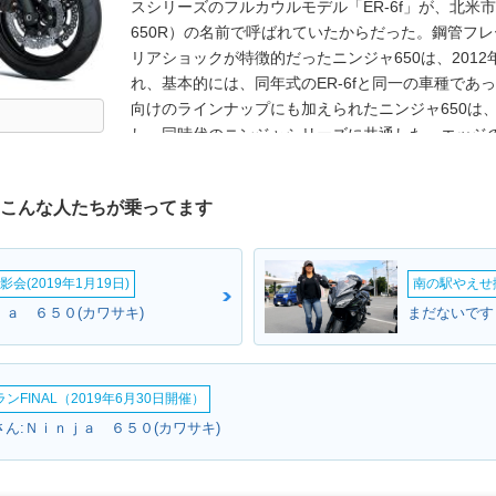
スシリーズのフルカウルモデル「ER-6f」が、北米
650R）の名前で呼ばれていたからだった。鋼管フ
リアショックが特徴的だったニンジャ650は、2012
れ、基本的には、同年式のER-6fと同一の車種であ
向けのラインナップにも加えられたニンジャ650は、
し、同時代のニンジャシリーズに共通した、エッジ
た。フレームも新しいトレリスタイプになっており
は、649ccの水冷並列2気筒DOHC4バルブユニ
はこんな人たちが乗ってます
った。同時にネイキッドタイプのZ650も登場し、と
2018年モデルからは車名のABS表記が外さ、2019
された。新しくなったフロントフェアリングは、ニンジ
会(2019年1月19日)
南の駅やえせ撮
ヘッドライトやフルTFT液晶メーターなど採用して
のかたちで日本でも販売された（2020年2月から）。
ｊａ ６５０(カワサキ)
まだないです
出ガス規制に適合。燃費表示が若干変わったが、諸元
ルでトラクションコントールを装備した。
FINAL（2019年6月30日開催）
さん:Ｎｉｎｊａ ６５０(カワサキ)