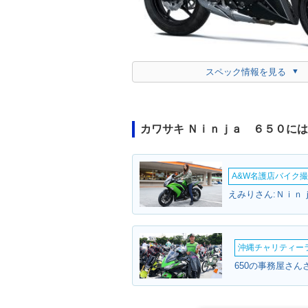
スペック情報を見る
カワサキ Ｎｉｎｊａ ６５０に
A&W名護店バイク撮影
えみりさん:Ｎｉｎ
沖縄チャリティーラン
650の事務屋さん