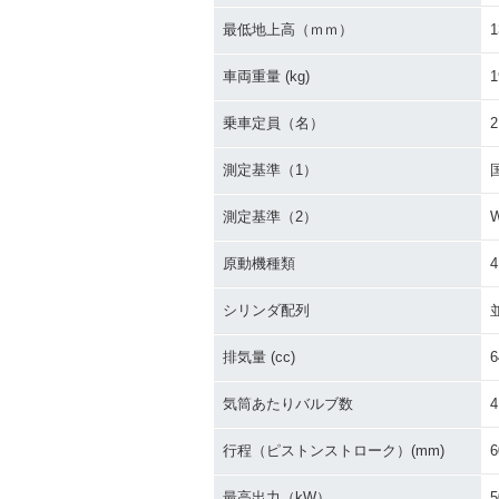
最低地上高（ｍｍ）
1
2020年 Ninja 650・マ
2020年 Ninja 
イナーチェンジ
車両重量 (kg)
1
乗車定員（名）
2
測定基準（1）
測定基準（2）
2017年 Ninja 650 ABS
2017年 Ninja 
KRT Edition・特別・限
S・フルモデル
原動機種類
定仕様
シリンダ配列
排気量 (cc)
6
気筒あたりバルブ数
4
行程（ピストンストローク）(mm)
6
2012年 Ninja 650・新
登場
最高出力（kW）
5