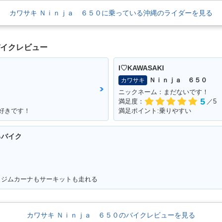
カワサキ Ｎｉｎｊａ ６５０に乗っている沖縄のライダーを見る
バイクレビュー
I♡KAWASAKI
Ｎｉｎｊａ ６５０
カワサキ
ニックネーム：まだないです！
5
満足度：
／5
キ好きです！
満足ポイント:乗りやすい
るバイク
。ジムカーナもサーキットも走れる
カワサキ Ｎｉｎｊａ ６５０のバイクレビューを見る