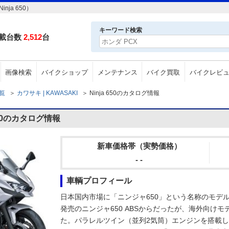
ja 650）
キーワード検索
載台数
2,512
台
画像検索
バイクショップ
メンテナンス
バイク買取
バイクレビ
一覧
＞
カワサキ | KAWASAKI
＞
Ninja 650のカタログ情報
650のカタログ情報
新車価格帯（実勢価格）
- -
車輌プロフィール
日本国内市場に「ニンジャ650」という名称のモデル
発売のニンジャ650 ABSからだったが、海外向け
た。パラレルツイン（並列2気筒）エンジンを搭載し