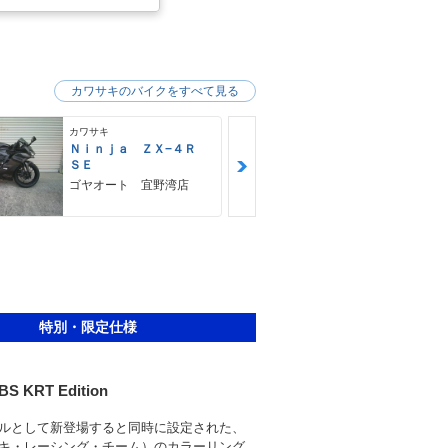
カワサキのバイクをすべて見る
カワサキ
カワサキ
Ｎｉｎｊａ ＺＸ−４Ｒ
Ｚ９００ＲＳ
ＳＥ
カワサキ プ
ゴヤオート 宜野湾店
特別・限定仕様
ABS KRT Edition
ルとして新登場すると同時に設定された、
サキ・レーシング・チーム）のカラーリング