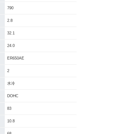
790
nja 650 KRT
2018年 Ninja 650・カ
n・特別・限定仕様
ラーチェンジ
2.8
32.1
24.0
ER650AE
inja 650・カ
2013年 Ninja 650・カ
ンジ
ラーチェンジ
2
水冷
DOHC
83
10.8
68