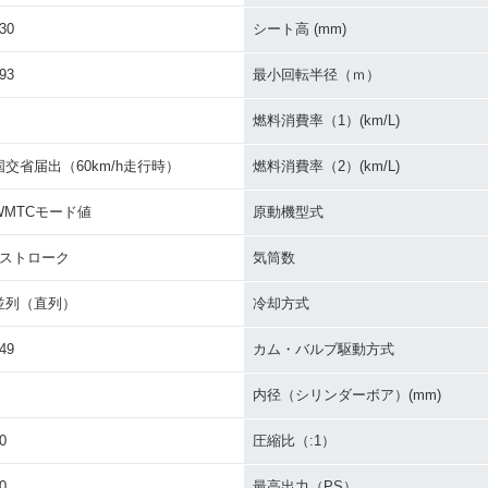
30
シート高 (mm)
650
2019年 Ninja 650 KRT
2019年 Ninja 650・カ
2018年 Ni
Edition・特別・限定仕様
ラーチェンジ
Editio
93
最小回転半径（ｍ）
燃料消費率（1）(km/L)
国交省届出（60km/h走行時）
燃料消費率（2）(km/L)
WMTCモード値
原動機型式
650 AB
2016年 Ninja 650・カ
2015年 Ninja 650・カ
2014年 N
チェンジ
ラーチェンジ
ラーチェンジ
ラーチェ
4ストローク
気筒数
並列（直列）
冷却方式
49
カム・バルブ駆動方式
内径（シリンダーボア）(mm)
0
圧縮比（:1）
0
最高出力（PS）