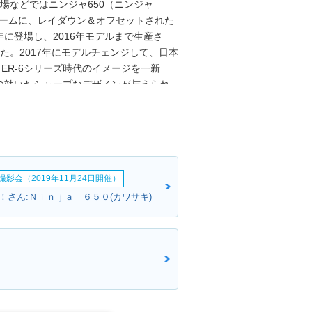
市場などではニンジャ650（ニンジャ
レームに、レイダウン＆オフセットされた
年に登場し、2016年モデルまで生産さ
った。2017年にモデルチェンジして、日本
ER-6シリーズ時代のイメージを一新
の効いたシャープなデザインが与えられ
、そのフレームに搭載されるエンジン
ットで、これは前身モデルの流れをくむものだ
もにETC車載器を標準搭載していた。
年10月、欧米仕様の2020年モデルが公開
ャZX-6Rに近いイメージとなり、LED
影会（2019年11月24日開催）
いた。その仕様変更モデルは、そのまま
2022年モデルで平成32年（令和2年）排
！さん:Ｎｉｎｊａ ６５０(カワサキ)
・性能に変更はなかった。2023年モデ