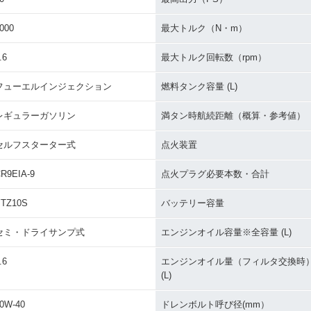
000
最大トルク（N・m）
.6
最大トルク回転数（rpm）
フューエルインジェクション
燃料タンク容量 (L)
レギュラーガソリン
満タン時航続距離（概算・参考値）
セルフスターター式
点火装置
R9EIA-9
点火プラグ必要本数・合計
TZ10S
バッテリー容量
セミ・ドライサンプ式
エンジンオイル容量※全容量 (L)
.6
エンジンオイル量（フィルタ交換時
(L)
0W-40
ドレンボルト呼び径(mm）