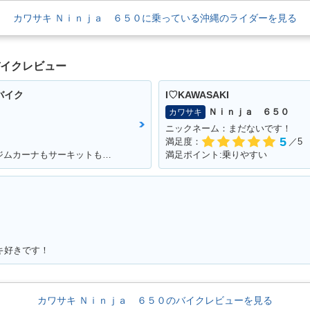
カワサキ Ｎｉｎｊａ ６５０に乗っている沖縄のライダーを見る
バイクレビュー
バイク
I♡KAWASAKI
Ｎｉｎｊａ ６５０
カワサキ
ニックネーム：まだないです！
5
満足度：
／5
満足ポイント:低トルクがしっかりある。ジムカーナもサーキットも走れる
満足ポイント:乗りやすい
キ好きです！
カワサキ Ｎｉｎｊａ ６５０のバイクレビューを見る