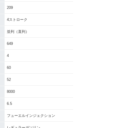
209
nja 650 KRT
2018年 Ninja 650・カ
n・特別・限定仕様
ラーチェンジ
4ストローク
並列（直列）
649
4
inja 650・カ
2013年 Ninja 650・カ
ンジ
ラーチェンジ
60
52
8000
6.5
フューエルインジェクション
レギュラーガソリン