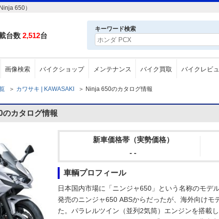
ja 650）
キーワード検索
載台数
2,512
台
画像検索
バイクショップ
メンテナンス
バイク買取
バイクレビ
一覧
＞
カワサキ | KAWASAKI
＞
Ninja 650のカタログ情報
650のカタログ情報
新車価格帯（実勢価格）
- -
車輌プロフィール
日本国内市場に「ニンジャ650」という名称のモデル
発売のニンジャ650 ABSからだったが、海外向け
た。パラレルツイン（並列2気筒）エンジンを搭載し