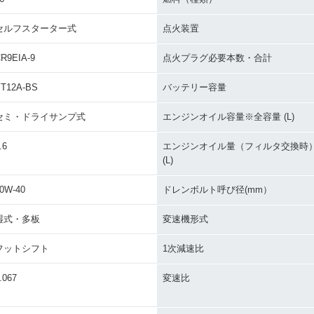
セルフスターター式
点火装置
R9EIA-9
点火プラグ必要本数・合計
T12A-BS
バッテリー容量
セミ・ドライサンプ式
エンジンオイル容量※全容量 (L)
.6
エンジンオイル量（フィルタ交換時
(L)
0W-40
ドレンボルト呼び径(mm）
湿式・多板
変速機形式
フットシフト
1次減速比
.067
変速比