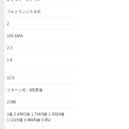
フルトランジスタ式
2
12V-10Ah
2.3
）
1.8
12.0
リターン式・6段変速
2.095
1速 2.438/2速 1.714/3速 1.333/4速
1.111/5速 0.966/6速 0.852