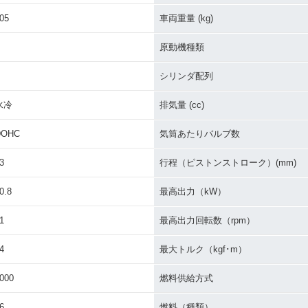
05
車両重量 (kg)
650
2019年 Ninja 650 KRT
2019年 Ninja 650・カ
2018年 Ni
Edition・特別・限定仕様
ラーチェンジ
Editio
原動機種類
シリンダ配列
水冷
排気量 (cc)
DOHC
気筒あたりバルブ数
650 AB
2016年 Ninja 650・カ
2015年 Ninja 650・カ
2014年 N
チェンジ
ラーチェンジ
ラーチェンジ
ラーチェ
3
行程（ピストンストローク）(mm)
0.8
最高出力（kW）
1
最高出力回転数（rpm）
4
最大トルク（kgf･m）
000
燃料供給方式
6
燃料（種類）