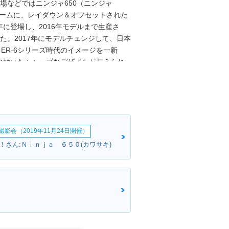
市場などではニンジャ650（ニンジャ
レームに、レイダウン＆オフセットされた
年に登場し、2016年モデルまで生産さ
った。2017年にモデルチェンジして、日本
ER-6シリーズ時代のイメージを一新
の効いたシャープなデザインが与えられ
、そのフレームに搭載されるエンジン
ットで、これは前身モデルの流れをくむものだ
もにETC車載器を標準搭載していた。
年10月、欧米仕様の2020年モデルが公開
ャZX-6Rに近いイメージとなり、LED
影会（2019年11月24日開催）
いた。その仕様変更モデルは、そのまま
2022年モデルで平成32年（令和2年）排
！さん:Ｎｉｎｊａ ６５０(カワサキ)
・性能に変更はなかった。2023年モデ