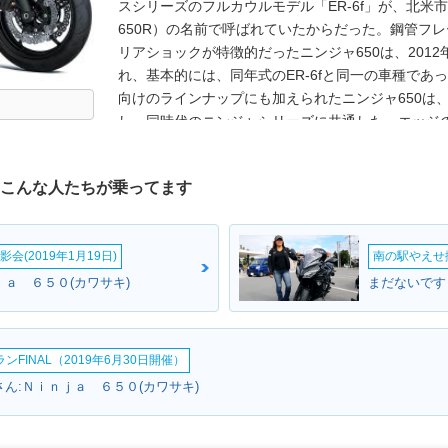
スシリーズのフルカウルモデル「ER-6f」が、北米
650R）の名前で呼ばれていたからだった。鋼管フ
リアショックが特徴的だったニンジャ650は、2012
れ、基本的には、同年式のER-6fと同一の車種であ
向けのラインナップにも加えられたニンジャ650は、
し、同時代のニンジャシリーズに共通した、エッジ
た。フレームも新しいトレリスタイプになっており
は、649ccの水冷並列2気筒DOHC4バルブユニ
はこんな人たちが乗ってます
った。同時にネイキッドタイプのZ650も登場し、と
2018年モデルからは車名のABS表記が外さ、2019
された。新しくなったフロントフェアリングは、ニンジ
会(2019年1月19日)
南の駅やえせ撮
ヘッドライトやフルTFT液晶メーターなど採用して
のかたちで日本でも販売された（2020年2月から）。
ｊａ ６５０(カワサキ)
まだないです
出ガス規制に適合。燃費表示が若干変わったが、諸元
ルでトラクションコントールを装備した。
FINAL（2019年6月30日開催）
さん:Ｎｉｎｊａ ６５０(カワサキ)