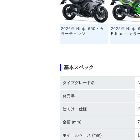
2026年 Ninja 650・カ
2025年 Ninja 
ラーチェンジ
Edition・カ
基本スペック
タイプグレード名
N
2023年 Ninja 650・マ
2022年 Ninja 
イナーチェンジ
Edition・マ
発売年
2
ジ
仕向け・仕様
全幅 (mm)
7
ホイールベース (mm)
1