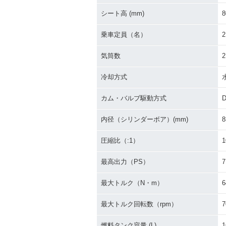
シート高 (mm)
8
2020年 Ninja 650・マ
2020年 Ninja 
イナーチェンジ
乗車定員（名）
2
気筒数
2
冷却方式
カム・バルブ駆動方式
2017年 Ninja 650 ABS
2017年 Ninja 
KRT Edition・特別・限
S・フルモデル
内径（シリンダーボア）(mm)
8
定仕様
圧縮比（:1）
1
最高出力（PS）
7
最大トルク（N・m）
6
最大トルク回転数（rpm）
7
2012年 Ninja 650・新
登場
燃料タンク容量 (L)
1