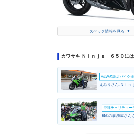
スペック情報を見る
カワサキ Ｎｉｎｊａ ６５０に
A&W名護店バイク撮影
えみりさん:Ｎｉｎ
沖縄チャリティーラン
650の事務屋さん