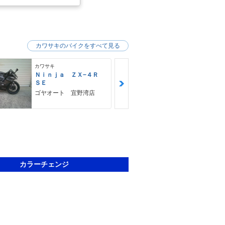
カワサキのバイクをすべて見る
カワサキ
カワサキ
Ｎｉｎｊａ ＺＸ−４Ｒ
Ｚ９００ＲＳ
ＳＥ
カワサキ プ
ゴヤオート 宜野湾店
カラーチェンジ