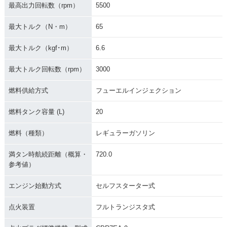
最高出力回転数（rpm）
5500
最大トルク（N・m）
65
最大トルク（kgf･m）
6.6
最大トルク回転数（rpm）
3000
燃料供給方式
フューエルインジェクション
燃料タンク容量 (L)
20
燃料（種類）
レギュラーガソリン
満タン時航続距離（概算・
720.0
参考値）
エンジン始動方式
セルフスターター式
点火装置
フルトランジスタ式