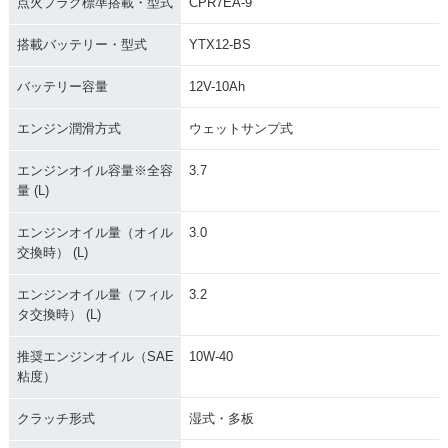
点火プラグ標準搭載・型式
CPR7EA-9
搭載バッテリー・型式
YTX12-BS
バッテリー容量
12V-10Ah
エンジン潤滑方式
ウェットサンプ式
エンジンオイル容量※全容
3.7
量 (L)
エンジンオイル量（オイル
3.0
交換時） (L)
エンジンオイル量（フィル
3.2
タ交換時） (L)
推奨エンジンオイル（SAE
10W-40
粘度）
クラッチ形式
湿式・多板