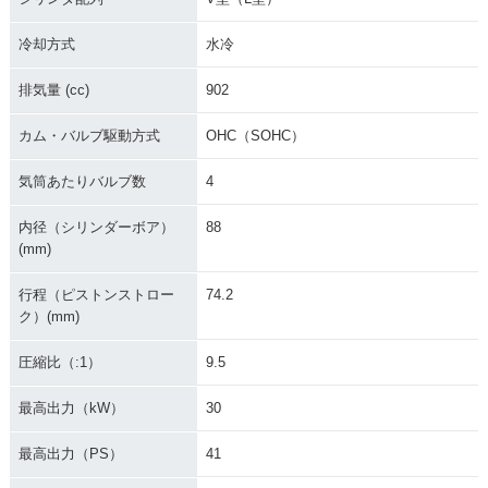
冷却方式
水冷
排気量 (cc)
902
カム・バルブ駆動方式
OHC（SOHC）
気筒あたりバルブ数
4
内径（シリンダーボア）
88
(mm)
行程（ピストンストロー
74.2
ク）(mm)
圧縮比（:1）
9.5
最高出力（kW）
30
最高出力（PS）
41