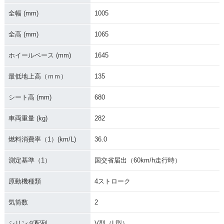
全幅 (mm)
1005
全高 (mm)
1065
ホイールベース (mm)
1645
2007年 VULCAN 9
00 CLASSIC・新登
最低地上高（ｍｍ）
135
場
シート高 (mm)
680
車両重量 (kg)
282
燃料消費率（1）(km/L)
36.0
測定基準（1）
国交省届出（60km/h走行時）
原動機種類
4ストローク
気筒数
2
シリンダ配列
V型（L型）