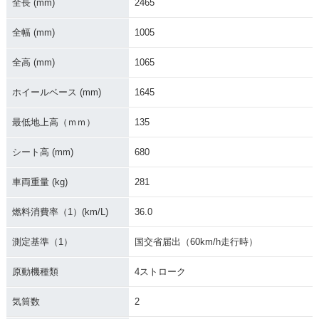
全長 (mm)
2465
全幅 (mm)
1005
全高 (mm)
1065
ホイールベース (mm)
1645
2007年 VULCAN 9
00 CLASSIC・新登
最低地上高（ｍｍ）
135
場
シート高 (mm)
680
車両重量 (kg)
281
燃料消費率（1）(km/L)
36.0
測定基準（1）
国交省届出（60km/h走行時）
原動機種類
4ストローク
気筒数
2