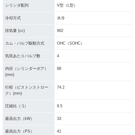
シリンダ配列
V型（L型）
冷却方式
水冷
排気量 (cc)
902
カム・バルブ駆動方式
OHC（SOHC）
気筒あたりバルブ数
4
内径（シリンダーボア）
88
(mm)
行程（ピストンストロー
74.2
ク）(mm)
圧縮比（:1）
9.5
最高出力（kW）
33
最高出力（PS）
41