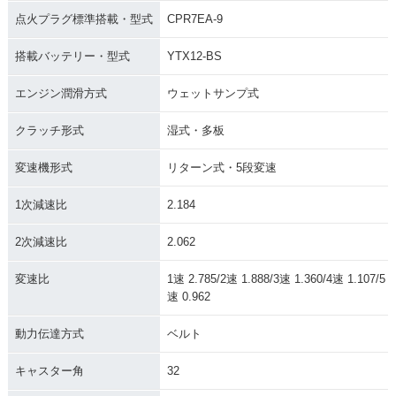
点火プラグ標準搭載・型式
CPR7EA-9
搭載バッテリー・型式
YTX12-BS
エンジン潤滑方式
ウェットサンプ式
クラッチ形式
湿式・多板
変速機形式
リターン式・5段変速
1次減速比
2.184
2次減速比
2.062
変速比
1速 2.785/2速 1.888/3速 1.360/4速 1.107/5
速 0.962
動力伝達方式
ベルト
キャスター角
32