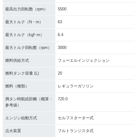
最高出力回転数（rpm）
5500
最大トルク（N・m）
63
最大トルク（kgf･m）
6.4
最大トルク回転数（rpm）
3000
燃料供給方式
フューエルインジェクション
燃料タンク容量 (L)
20
燃料（種類）
レギュラーガソリン
満タン時航続距離（概算・
720.0
参考値）
エンジン始動方式
セルフスターター式
点火装置
フルトランジスタ式