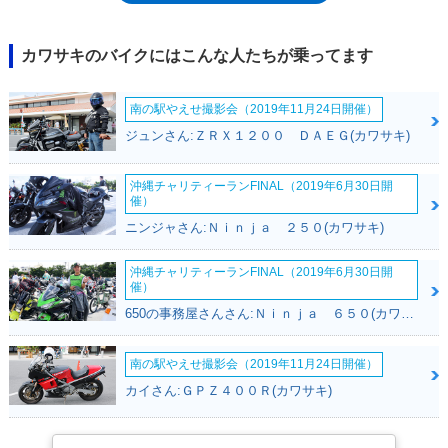
年排出ガス規制をクリアするための仕様変更はありながらも、基本的には
カラーチェンジ-2000年以降は「火の玉」や「タイガー」と呼ばれるカワ
サキの特徴的なグラフィックパターン踏襲が増えていく-を受けながら、
カワサキのバイクにはこんな人たちが乗ってます
2009年4月に発売された「ファイナルエディション（モデルイヤーは2008
年）」で歴史に幕を下ろした。なお、ゼファー750と1100は、一足早く
南の駅やえせ撮影会（2019年11月24日開催）
2007年1月に最終モデルを発表しており、ゼファーシリーズは、400cc版
の登場に始まり、終わったかたちとなった。※正式車名は「ゼファーχ」
ジュンさん:ＺＲＸ１２００ ＤＡＥＧ(カワサキ)
だが、区別のためにゼファー400χと呼称されることもあるので併記し
た。
沖縄チャリティーランFINAL（2019年6月30日開
催）
ニンジャさん:Ｎｉｎｊａ ２５０(カワサキ)
沖縄チャリティーランFINAL（2019年6月30日開
催）
650の事務屋さんさん:Ｎｉｎｊａ ６５０(カワサキ)
南の駅やえせ撮影会（2019年11月24日開催）
カイさん:ＧＰＺ４００Ｒ(カワサキ)