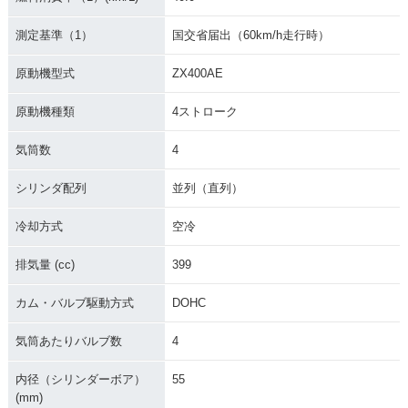
測定基準（1）
国交省届出（60km/h走行時）
原動機型式
ZX400AE
原動機種類
4ストローク
気筒数
4
シリンダ配列
並列（直列）
冷却方式
空冷
排気量 (cc)
399
カム・バルブ駆動方式
DOHC
気筒あたりバルブ数
4
内径（シリンダーボア）
55
(mm)