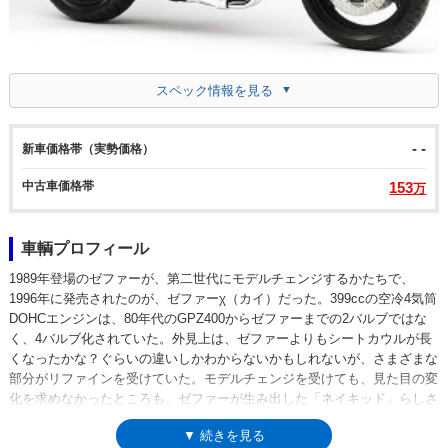
スペック情報を見る
- -
新車価格帯（実勢価格）
中古車価格帯
153
万
車輌プロフィール
1989年登場のゼファーが、第二世代にモデルチェンジするかたちで、
1996年に発売されたのが、ゼファーχ（カイ）だった。399ccの空冷4気筒
DOHCエンジンは、80年代のGPZ400からゼファーまでの2バルブではな
く、4バルブ化されていた。外見上は、ゼファーよりもシートカウルが長
くなったかな？ぐらいの違いしかわからないかもしれないが、さまざまな
部分がリファインを受けていた。モデルチェンジを受けても、見た目の変
化を求めなかったところも、ゼファーが生み出した「ネイキッド」らしさ
だともいえた。1999年に、ゼファー誕生10周年を記念して、往年のZ2を
▼ 続きを見る
イメージさせる「火の玉カラー」のアニバーサリーモデルを発表。平成11