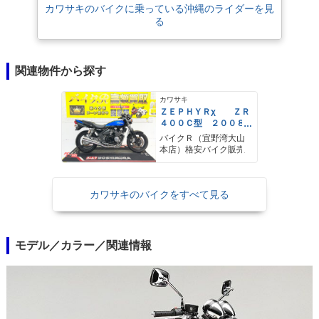
カワサキのバイクに乗っている沖縄のライダーを見
る
関連物件から探す
カワサキ
ＺＥＰＨＹＲχ ＺＲ
４００Ｃ型 ２００８
年モデル 社外ハンド
バイクＲ（宜野湾大山
ルブレース ＵＳＢポ
本店）格安バイク販売
ート
カワサキのバイクをすべて見る
モデル／カラー／関連情報