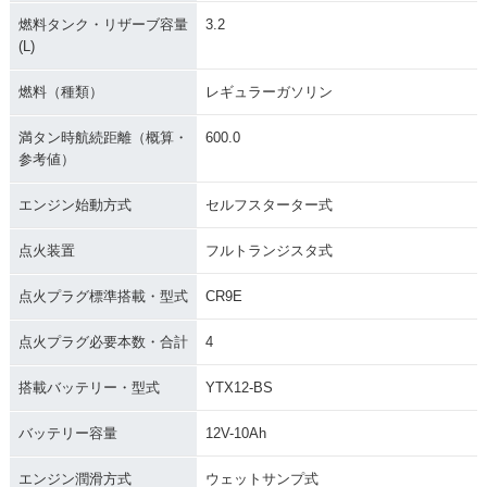
燃料タンク・リザーブ容量
3.2
(L)
燃料（種類）
レギュラーガソリン
満タン時航続距離（概算・
600.0
参考値）
エンジン始動方式
セルフスターター式
点火装置
フルトランジスタ式
点火プラグ標準搭載・型式
CR9E
点火プラグ必要本数・合計
4
搭載バッテリー・型式
YTX12-BS
バッテリー容量
12V-10Ah
エンジン潤滑方式
ウェットサンプ式