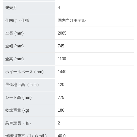
2003年 ZEPHYR
2002年 ZEPHYR
2001年 ZEPHYR
発売月
4
X・マイナーチェン
X・カラーチェンジ
X・マイナーチェン
ジ
ジ
仕向け・仕様
国内向けモデル
全長 (mm)
2085
全幅 (mm)
745
全高 (mm)
1100
2000年 ZEPHYR
1999年 ZEPHYR
1998年 ZEPHYR
X・カラーチェンジ
X・特別・限定仕様
X・マイナーチェン
ジ
ホイールベース (mm)
1440
最低地上高（ｍｍ）
120
シート高 (mm)
775
乾燥重量 (kg)
186
1998年 ZEPHYR
1997年 ZEPHYR
1996年 ZEPHYR
X・カラーチェンジ
X・マイナーチェン
X・新登場
乗車定員（名）
2
ジ
燃料消費率（1）(km/L)
40.0