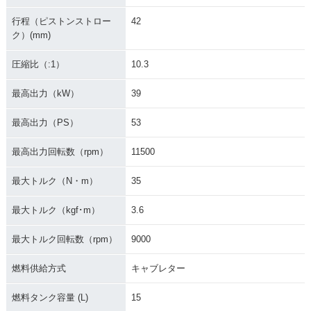
行程（ピストンストロー
42
ク）(mm)
圧縮比（:1）
10.3
最高出力（kW）
39
最高出力（PS）
53
最高出力回転数（rpm）
11500
最大トルク（N・m）
35
最大トルク（kgf･m）
3.6
最大トルク回転数（rpm）
9000
燃料供給方式
キャブレター
燃料タンク容量 (L)
15