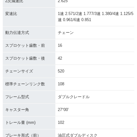
2次減速比
2.625
変速比
1速 2.571/2速 1.777/3速 1.380/4速 1.125/5
速 0.961/6速 0.851
動力伝達方式
チェーン
スプロケット歯数・前
16
スプロケット歯数・後
42
チェーンサイズ
520
標準チェーンリンク数
108
フレーム型式
ダブルクレードル
キャスター角
27°00′
トレール量 (mm)
102
ブレーキ形式（前）
油圧式ダブルディスク