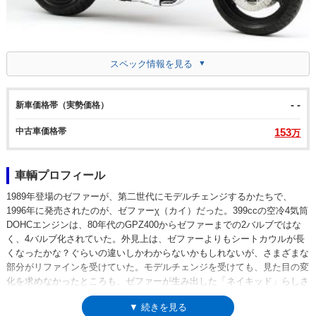
スペック情報を見る
- -
新車価格帯（実勢価格）
中古車価格帯
153
万
車輌プロフィール
1989年登場のゼファーが、第二世代にモデルチェンジするかたちで、
1996年に発売されたのが、ゼファーχ（カイ）だった。399ccの空冷4気筒
DOHCエンジンは、80年代のGPZ400からゼファーまでの2バルブではな
く、4バルブ化されていた。外見上は、ゼファーよりもシートカウルが長
くなったかな？ぐらいの違いしかわからないかもしれないが、さまざまな
部分がリファインを受けていた。モデルチェンジを受けても、見た目の変
化を求めなかったところも、ゼファーが生み出した「ネイキッド」らしさ
だともいえた。1999年に、ゼファー誕生10周年を記念して、往年のZ2を
▼ 続きを見る
イメージさせる「火の玉カラー」のアニバーサリーモデルを発表。平成11