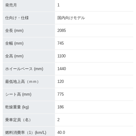
2003年 ZEPHYR
2002年 ZEPHYR
2001年 ZEPHYR
発売月
1
X・マイナーチェン
X・カラーチェンジ
X・マイナーチェン
ジ
ジ
仕向け・仕様
国内向けモデル
全長 (mm)
2085
全幅 (mm)
745
全高 (mm)
1100
2000年 ZEPHYR
1999年 ZEPHYR
1998年 ZEPHYR
X・カラーチェンジ
X・特別・限定仕様
X・マイナーチェン
ジ
ホイールベース (mm)
1440
最低地上高（ｍｍ）
120
シート高 (mm)
775
乾燥重量 (kg)
186
1998年 ZEPHYR
1997年 ZEPHYR
1996年 ZEPHYR
X・カラーチェンジ
X・マイナーチェン
X・新登場
乗車定員（名）
2
ジ
燃料消費率（1）(km/L)
40.0