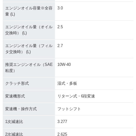
エンジンオイル容量※全容
3.0
量 (L)
エンジンオイル量（オイル
2.5
交換時） (L)
エンジンオイル量（フィル
2.7
タ交換時） (L)
推奨エンジンオイル（SAE
10W-40
粘度）
クラッチ形式
湿式・多板
変速機形式
リターン式・6段変速
変速機・操作方式
フットシフト
1次減速比
3.277
2次減速比
2.625