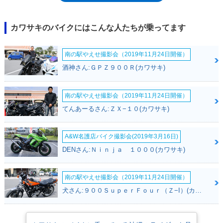
年排出ガス規制をクリアするための仕様変更はありながらも、基本的には
カラーチェンジ-2000年以降は「火の玉」や「タイガー」と呼ばれるカワ
サキの特徴的なグラフィックパターン踏襲が増えていく-を受けながら、
カワサキのバイクにはこんな人たちが乗ってます
2009年4月に発売された「ファイナルエディション（モデルイヤーは2008
年）」で歴史に幕を下ろした。なお、ゼファー750と1100は、一足早く
南の駅やえせ撮影会（2019年11月24日開催）
2007年1月に最終モデルを発表しており、ゼファーシリーズは、400cc版
の登場に始まり、終わったかたちとなった。※正式車名は「ゼファーχ」
酒神さん:ＧＰＺ９００Ｒ(カワサキ)
だが、区別のためにゼファー400χと呼称されることもあるので併記し
た。
南の駅やえせ撮影会（2019年11月24日開催）
てんあーるさん:ＺＸ−１０(カワサキ)
A&W名護店バイク撮影会(2019年3月16日)
DENさん:Ｎｉｎｊａ １０００(カワサキ)
南の駅やえせ撮影会（2019年11月24日開催）
犬さん:９００ＳｕｐｅｒＦｏｕｒ（Ｚ−I）(カワサキ)