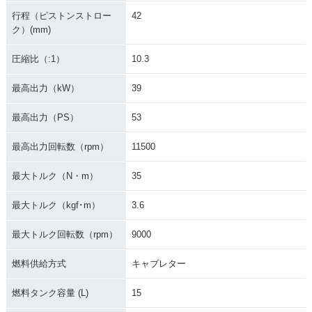
行程（ピストンストロー
42
ク）(mm)
圧縮比（:1）
10.3
最高出力（kW）
39
最高出力（PS）
53
最高出力回転数（rpm）
11500
最大トルク（N・m）
35
最大トルク（kgf･m）
3.6
最大トルク回転数（rpm）
9000
燃料供給方式
キャブレター
燃料タンク容量 (L)
15