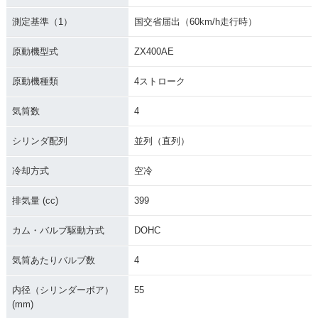
測定基準（1）
国交省届出（60km/h走行時）
原動機型式
ZX400AE
原動機種類
4ストローク
気筒数
4
シリンダ配列
並列（直列）
冷却方式
空冷
排気量 (cc)
399
カム・バルブ駆動方式
DOHC
気筒あたりバルブ数
4
内径（シリンダーボア）
55
(mm)