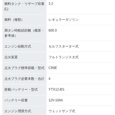
燃料タンク・リザーブ容量
3.2
(L)
燃料（種類）
レギュラーガソリン
満タン時航続距離（概算・
600.0
参考値）
エンジン始動方式
セルフスターター式
点火装置
フルトランジスタ式
点火プラグ標準搭載・型式
CR9E
点火プラグ必要本数・合計
4
搭載バッテリー・型式
YTX12-BS
バッテリー容量
12V-10Ah
エンジン潤滑方式
ウェットサンプ式