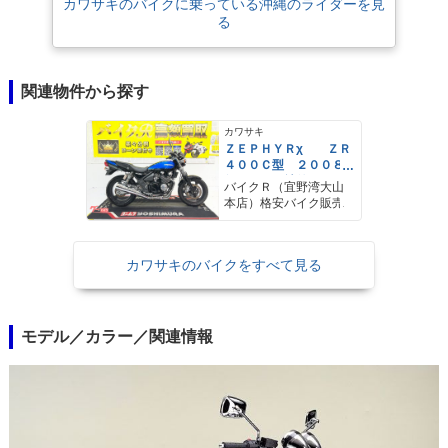
カワサキのバイクに乗っている沖縄のライダーを見
る
関連物件から探す
カワサキ
ＺＥＰＨＹＲχ ＺＲ
４００Ｃ型 ２００８
年モデル 社外ハンド
バイクＲ（宜野湾大山
ルブレース ＵＳＢポ
本店）格安バイク販売
ート
カワサキのバイクをすべて見る
モデル／カラー／関連情報