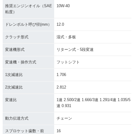
推奨エンジンオイル（SAE
10W-40
粘度）
ドレンボルト呼び径(mm）
12.0
クラッチ形式
湿式・多板
変速機形式
リターン式・5段変速
変速機・操作方式
フットシフト
1次減速比
1.706
2次減速比
2.812
変速比
1速 2.500/2速 1.666/3速 1.291/4速 1.035/5
速 0.931
動力伝達方式
チェーン
スプロケット歯数・前
16