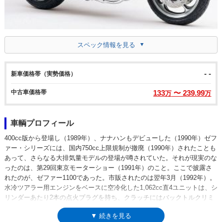
スペック情報を見る
- -
新車価格帯（実勢価格）
中古車価格帯
133
〜 239.99
万
万
車輌プロフィール
400cc版から登場し（1989年）、ナナハンもデビューした（1990年）ゼフ
ァー・シリーズには、国内750cc上限規制が撤廃（1990年）されたことも
あって、さらなる大排気量モデルの登場が噂されていた。それが現実のな
ったのは、第29回東京モーターショー（1991年）のこと。ここで披露さ
れたのが、ゼファー1100であった。市販されたのは翌年3月（1992年）。
水冷ツアラー用エンジンをベースに空冷化した1,062cc直4ユニットは、シ
リンダーあたり2本の点火プラグを持ち、クラッチにはバックトルクリミ
ッターも装備されていた。また、400や750と違い、フロントタイヤには
▼ 続きを見る
18インチ（リアは17インチ）ホイールが採用されていた。1992年から