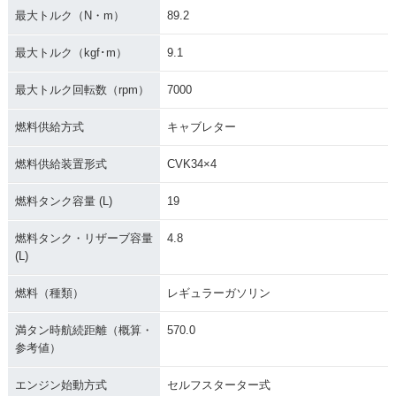
最大トルク（N・m）
89.2
最大トルク（kgf･m）
9.1
最大トルク回転数（rpm）
7000
燃料供給方式
キャブレター
燃料供給装置形式
CVK34×4
燃料タンク容量 (L)
19
燃料タンク・リザーブ容量
4.8
(L)
燃料（種類）
レギュラーガソリン
満タン時航続距離（概算・
570.0
参考値）
エンジン始動方式
セルフスターター式