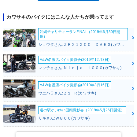
2006年まで生産されたが、この間の仕様変更で大きなものは、排出ガス
規制への対応（2002年）と騒音規制への対応（2003年）への対応ぐらい
だったが、生産の中止も平成19年排出ガス規制によるもの。少なからぬモ
カワサキのバイクにはこんな人たちが乗ってます
デルがモデルヒストリーを終える中に、ゼファー1100の名前もあった。
派生モデルとしては、スポークホイール仕様のゼファー1100RS（1996-
沖縄チャリティーランFINAL（2019年6月30日開
2003）も存在した。
催）
ショウタさん:ＺＲＸ１２００ ＤＡＥＧ(カワサキ)
A&W名護店バイク撮影会(2019年12月8日)
マッチョさん:Ｎｉｎｊａ １０００(カワサキ)
A&W名護店バイク撮影会(2019年3月16日)
ウエハラさん:Ｚ１−Ｒ(カワサキ)
道の駅ゆいゆい国頭撮影会（2019年5月26日開催）
リキさん:Ｗ８００(カワサキ)