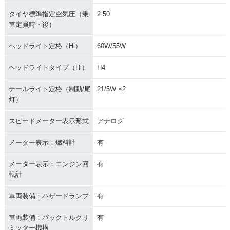
タイヤ標準指定空気圧（乗
2.50
車定員時・後）
ヘッドライト定格（Hi）
60W/55W
ヘッドライトタイプ（Hi）
H4
テールライト定格（制動/尾
21/5W ×2
灯）
スピードメーター表示形式
アナログ
メーター表示：燃料計
有
メーター表示：エンジン回
有
転計
車両装備：ハザードランプ
有
車両装備：バックトルクリ
有
ミッター機構