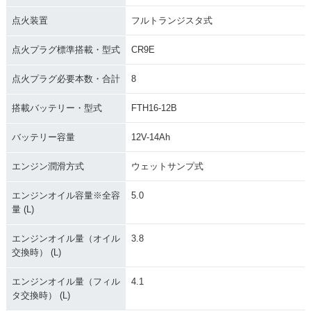
点火装置
フルトランジスタ式
点火プラグ標準搭載・型式
CR9E
点火プラグ必要本数・合計
8
搭載バッテリー・型式
FTH16-12B
バッテリー容量
12V-14Ah
エンジン潤滑方式
ウェットサンプ式
エンジンオイル容量※全容
5.0
量 (L)
エンジンオイル量（オイル
3.8
交換時） (L)
エンジンオイル量（フィル
4.1
タ交換時） (L)