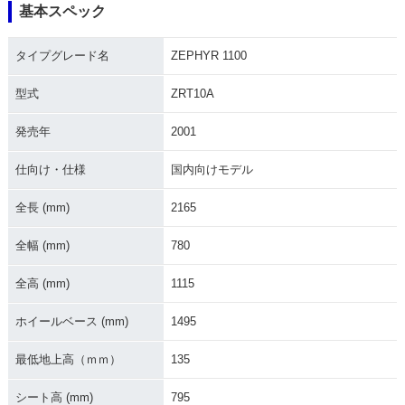
基本スペック
2004年 ZEPHYR 11
2003年 ZEPHYR 11
2002年 ZEPHYR 11
00・カラーチェンジ
00・マイナーチェン
00・マイナーチェン
タイプグレード名
ZEPHYR 1100
ジ
ジ
型式
ZRT10A
発売年
2001
仕向け・仕様
国内向けモデル
2001年 ZEPHYR 11
2000年 ZEPHYR 11
2002年 ZEPHYR 11
全長 (mm)
2165
00
00
00・カラーチェンジ
全幅 (mm)
780
全高 (mm)
1115
ホイールベース (mm)
1495
1998年 ZEPHYR 11
1999年 ZEPHYR 11
1997年 ZEPHYR 11
最低地上高（ｍｍ）
135
00
00・マイナーチェン
00
ジ
シート高 (mm)
795