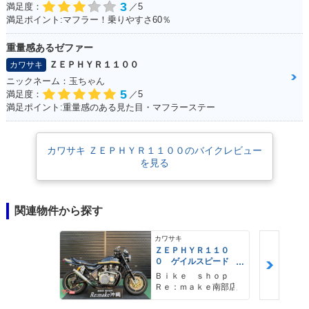
3
満足度：
／5
満足ポイント:マフラー！乗りやすさ60％
重量感あるゼファー
ＺＥＰＨＹＲ１１００
カワサキ
ニックネーム：玉ちゃん
5
満足度：
／5
満足ポイント:重量感のある見た目・マフラーステー
カワサキ ＺＥＰＨＹＲ１１００のバイクレビュー
を見る
関連物件から探す
カワサキ
ＺＥＰＨＹＲ１１０
０ ゲイルスピード
ＦＣＲキャブ ナイト
Ｂｉｋｅ ｓｈｏｐ
ロレーシングマフラ
Ｒｅ：ｍａｋｅ南部店
ー 前後オーリンズサ
ス Ｋファクトリ−トリ