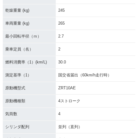
乾燥重量 (kg)
245
車両重量 (kg)
265
最小回転半径（ｍ）
2.7
1996年 ZEPHYR 11
1995年 ZEPHYR 11
1994年 ZEPHYR 11
00
00・マイナーチェン
00・カラーチェンジ
ジ
乗車定員（名）
2
燃料消費率（1）(km/L)
30.0
測定基準（1）
国交省届出（60km/h走行時）
原動機型式
ZRT10AE
1993年 ZEPHYR 11
1992年 ZEPHYR 11
1991年 ZEPHYR 11
00・カラーチェンジ
00・新登場
00
原動機種類
4ストローク
気筒数
4
シリンダ配列
並列（直列）