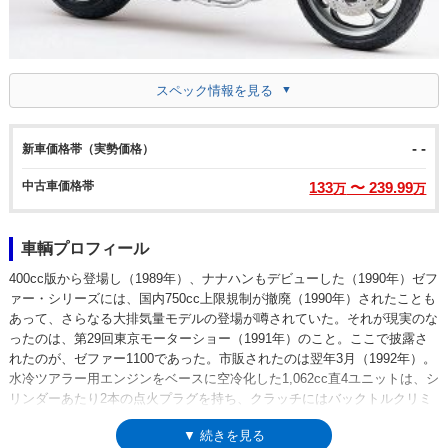
スペック情報を見る
- -
新車価格帯（実勢価格）
中古車価格帯
133
〜 239.99
万
万
車輌プロフィール
400cc版から登場し（1989年）、ナナハンもデビューした（1990年）ゼフ
ァー・シリーズには、国内750cc上限規制が撤廃（1990年）されたことも
あって、さらなる大排気量モデルの登場が噂されていた。それが現実のな
ったのは、第29回東京モーターショー（1991年）のこと。ここで披露さ
れたのが、ゼファー1100であった。市販されたのは翌年3月（1992年）。
水冷ツアラー用エンジンをベースに空冷化した1,062cc直4ユニットは、シ
リンダーあたり2本の点火プラグを持ち、クラッチにはバックトルクリミ
ッターも装備されていた。また、400や750と違い、フロントタイヤには
▼ 続きを見る
18インチ（リアは17インチ）ホイールが採用されていた。1992年から