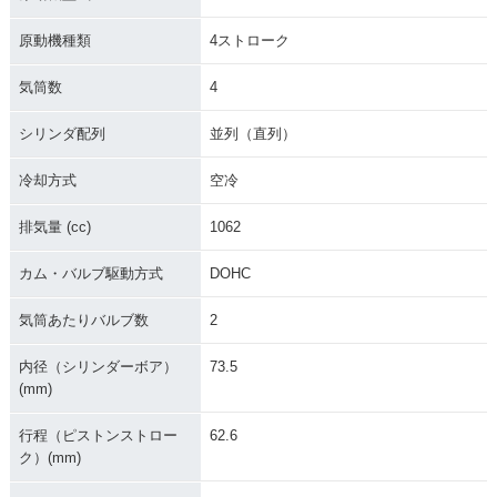
原動機種類
4ストローク
気筒数
4
シリンダ配列
並列（直列）
冷却方式
空冷
排気量 (cc)
1062
カム・バルブ駆動方式
DOHC
気筒あたりバルブ数
2
内径（シリンダーボア）
73.5
(mm)
行程（ピストンストロー
62.6
ク）(mm)