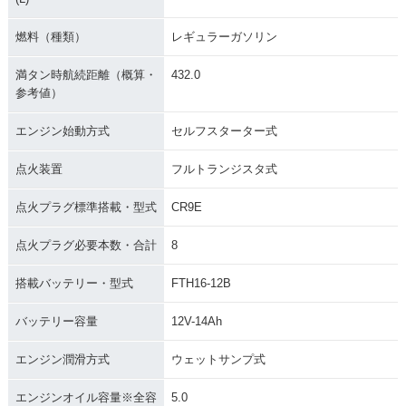
燃料（種類）
レギュラーガソリン
満タン時航続距離（概算・
432.0
参考値）
エンジン始動方式
セルフスターター式
点火装置
フルトランジスタ式
点火プラグ標準搭載・型式
CR9E
点火プラグ必要本数・合計
8
搭載バッテリー・型式
FTH16-12B
バッテリー容量
12V-14Ah
エンジン潤滑方式
ウェットサンプ式
エンジンオイル容量※全容
5.0