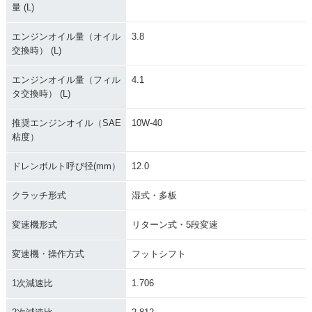
量 (L)
エンジンオイル量（オイル
3.8
交換時） (L)
エンジンオイル量（フィル
4.1
タ交換時） (L)
推奨エンジンオイル（SAE
10W-40
粘度）
ドレンボルト呼び径(mm）
12.0
クラッチ形式
湿式・多板
変速機形式
リターン式・5段変速
変速機・操作方式
フットシフト
1次減速比
1.706