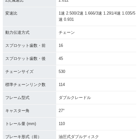
2次減速比
2.812
変速比
1速 2.500/2速 1.666/3速 1.291/4速 1.035/5
速 0.931
動力伝達方式
チェーン
スプロケット歯数・前
16
スプロケット歯数・後
45
チェーンサイズ
530
標準チェーンリンク数
114
フレーム型式
ダブルクレードル
キャスター角
27°
トレール量 (mm)
110
ブレーキ形式（前）
油圧式ダブルディスク