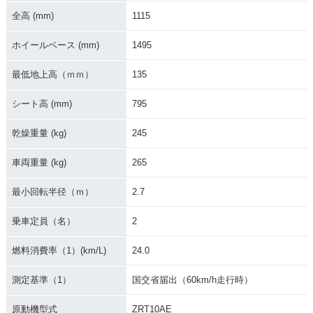
1998年 ZEPHYR 11
1999年 ZEPHYR 11
1997年 ZEPHYR 11
全高 (mm)
1115
00
00・マイナーチェン
00
ジ
ホイールベース (mm)
1495
最低地上高（ｍｍ）
135
シート高 (mm)
795
乾燥重量 (kg)
245
1996年 ZEPHYR 11
1995年 ZEPHYR 11
1994年 ZEPHYR 11
00
00・マイナーチェン
00・カラーチェンジ
ジ
車両重量 (kg)
265
最小回転半径（ｍ）
2.7
乗車定員（名）
2
燃料消費率（1）(km/L)
24.0
1993年 ZEPHYR 11
1992年 ZEPHYR 11
1991年 ZEPHYR 11
00・カラーチェンジ
00・新登場
00
測定基準（1）
国交省届出（60km/h走行時）
原動機型式
ZRT10AE