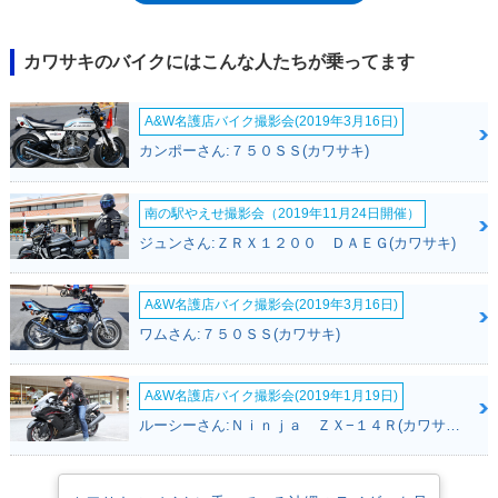
2006年まで生産されたが、この間の仕様変更で大きなものは、排出ガス
規制への対応（2002年）と騒音規制への対応（2003年）への対応ぐらい
だったが、生産の中止も平成19年排出ガス規制によるもの。少なからぬモ
カワサキのバイクにはこんな人たちが乗ってます
デルがモデルヒストリーを終える中に、ゼファー1100の名前もあった。
派生モデルとしては、スポークホイール仕様のゼファー1100RS（1996-
A&W名護店バイク撮影会(2019年3月16日)
2003）も存在した。
カンポーさん:７５０ＳＳ(カワサキ)
南の駅やえせ撮影会（2019年11月24日開催）
ジュンさん:ＺＲＸ１２００ ＤＡＥＧ(カワサキ)
A&W名護店バイク撮影会(2019年3月16日)
ワムさん:７５０ＳＳ(カワサキ)
A&W名護店バイク撮影会(2019年1月19日)
ルーシーさん:Ｎｉｎｊａ ＺＸ−１４Ｒ(カワサキ)