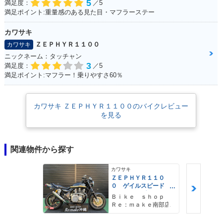
5
満足度：
／5
満足ポイント:重量感のある見た目・マフラーステー
カワサキ
ＺＥＰＨＹＲ１１００
カワサキ
ニックネーム：タッチャン
3
満足度：
／5
満足ポイント:マフラー！乗りやすさ60％
カワサキ ＺＥＰＨＹＲ１１００のバイクレビュー
を見る
関連物件から探す
カワサキ
ＺＥＰＨＹＲ１１０
０ ゲイルスピード
ＦＣＲキャブ ナイト
Ｂｉｋｅ ｓｈｏｐ
ロレーシングマフラ
Ｒｅ：ｍａｋｅ南部店
ー 前後オーリンズサ
ス Ｋファクトリ−トリ