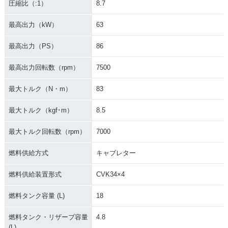
圧縮比（:1）
8.7
最高出力（kW）
63
最高出力（PS）
86
最高出力回転数（rpm）
7500
最大トルク（N・m）
83
最大トルク（kgf･m）
8.5
最大トルク回転数（rpm）
7000
燃料供給方式
キャブレター
燃料供給装置形式
CVK34×4
燃料タンク容量 (L)
18
燃料タンク・リザーブ容量
4.8
(L)