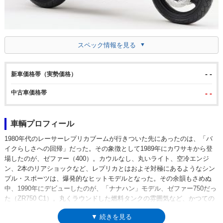
スペック情報を見る
- -
新車価格帯（実勢価格）
中古車価格帯
- -
車輌プロフィール
1980年代のレーサーレプリカブームが行きついた先にあったのは、「バ
イクらしさへの回帰」だった。その象徴として1989年にカワサキから登
場したのが、ゼファー（400）。カウルなし、丸いライト、空冷エンジ
ン、2本のリアショックなど、レプリカとはおよそ対極にあるようなシン
プル・スポーツは、爆発的なヒットモデルとなった。その余韻もさめぬ
中、1990年にデビューしたのが、「ナナハン」モデル、ゼファー750だっ
た（ZR750 C1）。丸くラウンドした燃料タンクの雰囲気など、かつての
Z2（ゼッツー）に近いイメージで、空冷738ccのエンジンはかつての
▼ 続きを見る
Z650-GPz750由来の4気筒ユニット。前後17インチのホイールは現代（当