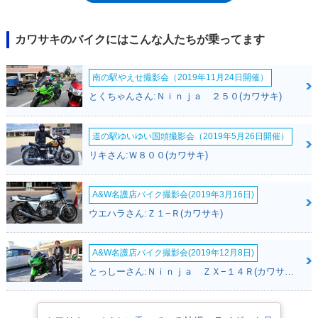
時の）的で、軽快なハンドリングを生み出していた。1994年にハザード
ランプが追加されるとか、2001年モデルで環境対応するなどの小変更は
あったものの、大きなモデルチェンジはなく。2006年モデルまで生産さ
カワサキのバイクにはこんな人たちが乗ってます
れた。なお、1996年からは前後スポークホイールとしたゼファー
750RS（～2003年）も販売された。関連モデルとしては、ゼファー
南の駅やえせ撮影会（2019年11月24日開催）
1100（1992）のほか、ゼファー750をモノサス化したようなZR-
7（1999）が存在した。
とくちゃんさん:Ｎｉｎｊａ ２５０(カワサキ)
道の駅ゆいゆい国頭撮影会（2019年5月26日開催）
リキさん:Ｗ８００(カワサキ)
A&W名護店バイク撮影会(2019年3月16日)
ウエハラさん:Ｚ１−Ｒ(カワサキ)
A&W名護店バイク撮影会(2019年12月8日)
とっしーさん:Ｎｉｎｊａ ＺＸ−１４Ｒ(カワサキ)