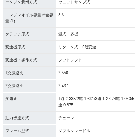
エンジン潤滑方式
ウェットサンプ式
エンジンオイル容量※全容
3.6
量 (L)
クラッチ形式
湿式・多板
変速機形式
リターン式・5段変速
変速機・操作方式
フットシフト
1次減速比
2.550
2次減速比
2.437
変速比
1速 2.333/2速 1.631/3速 1.272/4速 1.040/5
速 0.875
動力伝達方式
チェーン
フレーム型式
ダブルクレードル