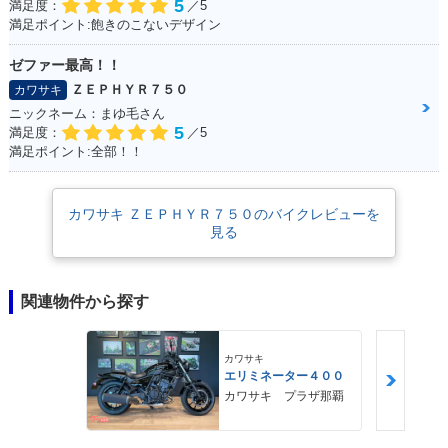
5
満足度：
／5
満足ポイント:飽きのこないデザイン
ゼファー最高！！
ＺＥＰＨＹＲ７５０
カワサキ
ニックネーム：まゆ毛さん
5
満足度：
／5
満足ポイント:全部！！
カワサキ ＺＥＰＨＹＲ７５０のバイクレビューを
見る
関連物件から探す
カワサキ
エリミネーター４００
カワサキ プラザ那覇