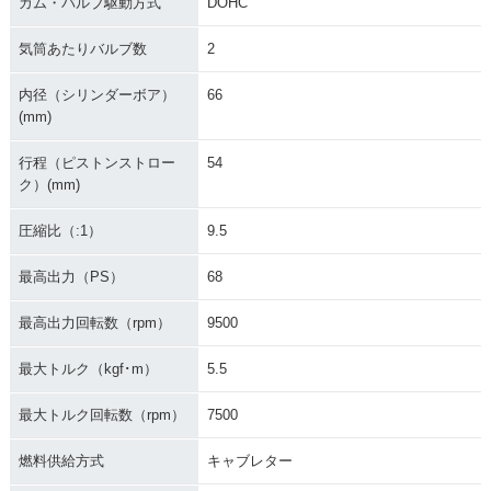
カム・バルブ駆動方式
DOHC
気筒あたりバルブ数
2
内径（シリンダーボア）
66
(mm)
行程（ピストンストロー
54
ク）(mm)
圧縮比（:1）
9.5
最高出力（PS）
68
最高出力回転数（rpm）
9500
最大トルク（kgf･m）
5.5
最大トルク回転数（rpm）
7500
燃料供給方式
キャブレター