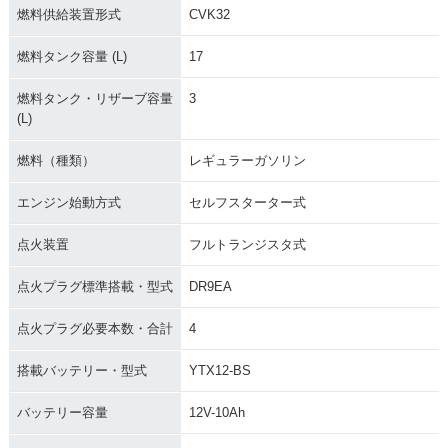
燃料供給装置形式
CVK32
燃料タンク容量 (L)
17
燃料タンク・リザーブ容量
3
(L)
燃料（種類）
レギュラーガソリン
エンジン始動方式
セルフスターター式
点火装置
フルトランジスタ式
点火プラグ標準搭載・型式
DR9EA
点火プラグ必要本数・合計
4
搭載バッテリー・型式
YTX12-BS
バッテリー容量
12V-10Ah