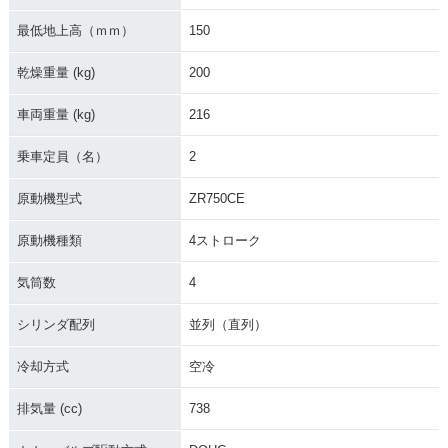
最低地上高（ｍｍ）
150
乾燥重量 (kg)
200
1995年 ZEPHYR 7
1994年 ZEPHYR 7
1993年 ZEPHYR 7
車両重量 (kg)
216
50・カラーチェンジ
50・マイナーチェン
50・カラーチェンジ
ジ
乗車定員（名）
2
原動機型式
ZR750CE
原動機種類
4ストローク
気筒数
4
1992年 ZEPHYR 7
1991年 ZEPHYR 7
1990年 ZEPHYR 7
50・カラーチェンジ
50・カラーチェンジ
50・新登場
シリンダ配列
並列（直列）
冷却方式
空冷
排気量 (cc)
738