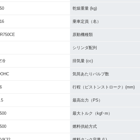
1992年 ZEPHYR 750・
YR 750・
1993年 ZEPHYR 750・
1991年 Z
カラーチェンジ
ジ
カラーチェンジ
カラーチ
50
乾燥重量 (kg)
16
乗車定員（名）
R750CE
原動機種類
シリンダ配列
空冷
排気量 (cc)
DOHC
気筒あたりバルブ数
6
行程（ピストンストローク）(mm)
.5
最高出力（PS）
500
最大トルク（kgf･m）
500
燃料供給方式
CVK32
燃料タンク容量 (L)