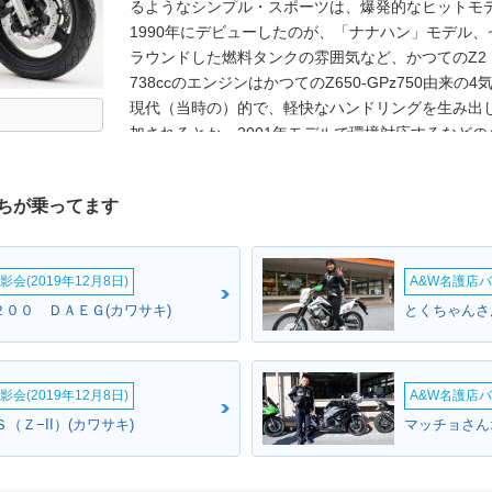
るようなシンプル・スポーツは、爆発的なヒットモ
1990年にデビューしたのが、「ナナハン」モデル、ゼフ
ラウンドした燃料タンクの雰囲気など、かつてのZ2
738ccのエンジンはかつてのZ650-GPz750由来
現代（当時の）的で、軽快なハンドリングを生み出し
加されるとか、2001年モデルで環境対応するなど
ェンジはなく。2006年モデルまで生産された。なお
したゼファー750RS（～2003年）も販売された
ちが乗ってます
1100（1992）のほか、ゼファー750をモノサス化し
会(2019年12月8日)
A&W名護店バ
２００ ＤＡＥＧ(カワサキ)
とくちゃんさ
会(2019年12月8日)
A&W名護店バ
Ｓ（Ｚ−II）(カワサキ)
マッチョさん