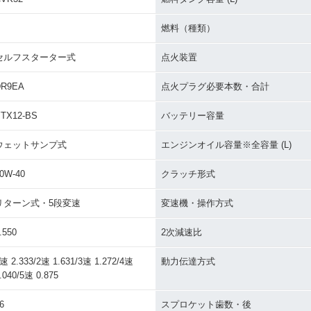
燃料（種類）
セルフスターター式
点火装置
DR9EA
点火プラグ必要本数・合計
TX12-BS
バッテリー容量
ウェットサンプ式
エンジンオイル容量※全容量 (L)
0W-40
クラッチ形式
リターン式・5段変速
変速機・操作方式
.550
2次減速比
速 2.333/2速 1.631/3速 1.272/4速
動力伝達方式
.040/5速 0.875
6
スプロケット歯数・後