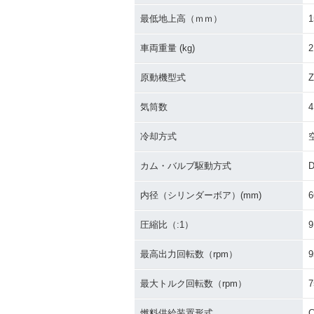
1995年 ZEPHYR 750・
1994年 ZEPH
カラーチェンジ
マイナーチェン
最低地上高（ｍｍ）
1
車両重量 (kg)
2
原動機型式
Z
気筒数
4
冷却方式
カム・バルブ駆動方式
内径（シリンダーボア）(mm)
6
圧縮比（:1）
9
最高出力回転数（rpm）
9
最大トルク回転数（rpm）
7
燃料供給装置形式