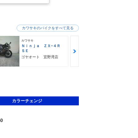
カワサキのバイクをすべて見る
カワサキ
カワサキ
Ｎｉｎｊａ ＺＸ−４Ｒ
Ｚ９００ＲＳ
ＳＥ
カワサキ プ
ゴヤオート 宜野湾店
カラーチェンジ
50