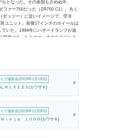
デルとなった。その余韻もさめぬ中、
ァー750だった（ZR750 C1）。丸く
（ゼッツー）に近いイメージで、空冷
の4気筒ユニット。前後17インチのホイールは
ていた。1994年にハザードランプが追
の小変更はあったものの、大きなモデルチ
、1996年からは前後スポークホイールと
。関連モデルとしては、ゼファー
たようなZR-7（1999）が存在した。
イク撮影会(2019年1月19日)
ん:ＫＬＸ１２５(カワサキ)
イク撮影会(2019年12月8日)
:Ｎｉｎｊａ １０００(カワサキ)