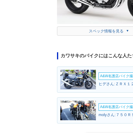
スペック情報を見る
カワサキのバイクにはこんな人た
A&W名護店バイク撮影
ヒデさん:ＺＲＸ１
A&W名護店バイク撮影
molyさん:７５０Ｒ