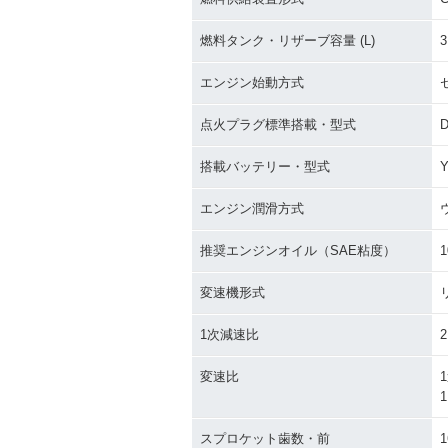
燃料タンク・リザーブ容量 (L)
3
エンジン始動方式
点火プラグ標準搭載・型式
搭載バッテリー・型式
Y
エンジン潤滑方式
推奨エンジンオイル（SAE粘度）
1
変速機形式
1次減速比
2
変速比
1
1
スプロケット歯数・前
1