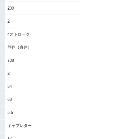
EPHYR 750・
1990年 ZEPHYR 750・
ェンジ
新登場
200
2
4ストローク
並列（直列）
738
2
54
68
5.5
キャブレター
17