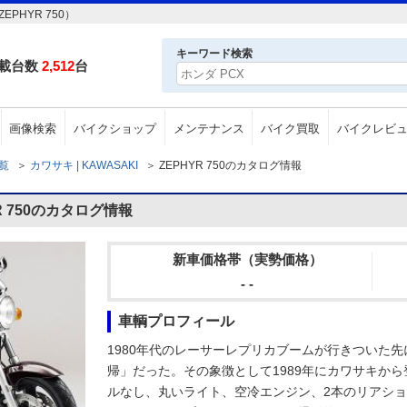
PHYR 750）
キーワード検索
載台数
2,512
台
画像検索
バイクショップ
メンテナンス
バイク買取
バイクレビ
一覧
＞
カワサキ | KAWASAKI
＞
ZEPHYR 750のカタログ情報
R 750のカタログ情報
新車価格帯（実勢価格）
- -
車輌プロフィール
1980年代のレーサーレプリカブームが行きついた
帰」だった。その象徴として1989年にカワサキから
ルなし、丸いライト、空冷エンジン、2本のリアシ