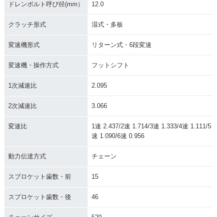
ドレンボルト呼び径(mm）
12.0
クラッチ形式
湿式・多板
変速機形式
リターン式・6段変速
変速機・操作方式
フットシフト
1次減速比
2.095
2次減速比
3.066
変速比
1速 2.437/2速 1.714/3速 1.333/4速 1.111/5
速 1.090/6速 0.956
動力伝達方式
チェーン
スプロケット歯数・前
15
スプロケット歯数・後
46