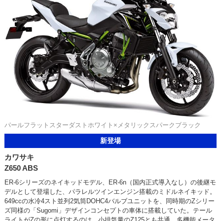
パールフラットスターダストホワイト×メタリックスパークブラック
新登場
カワサキ
Z650 ABS
ER-6シリーズのネイキッドモデル、ER-6n（国内正式導入なし）の後継モ
デルとして登場した、パラレルツインエンジン搭載のミドルネイキッド。
649ccの水冷4スト並列2気筒DOHC4バルブユニットを、同時期のZシリー
ズ同様の「Sugomi」デザインコンセプトの車体に搭載していた。テール
ライトがZの形に点灯するのは、小排気量のZ125とも共通。多機能メータ