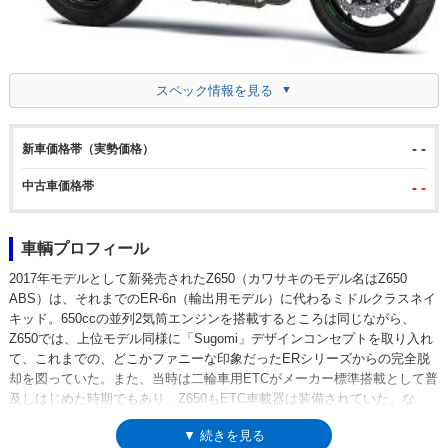
スペック情報を見る
- -
新車価格帯（実勢価格）
中古車価格帯
- -
車輌プロフィール
2017年モデルとして新発売されたZ650（カワサキのモデル名はZ650
ABS）は、それまでのER-6n（輸出用モデル）に代わるミドルクラスネイ
キッド。650ccの並列2気筒エンジンを搭載するところは同じながら、
Z650では、上位モデル同様に「Sugomi」デザインコンセプトを取り入れ
て、これまでの、どこかファニーな印象だったERシリーズからの完全脱
却を図っていた。また、当時は二輪車用ETCがメーカー標準搭載として普
及しはじめた時期でもあり、Z650もETC車載器は装備されていた。な
お、Z650という名称は、1970年代にも使用されていた。当時のZ650が、
▼ 続きを見る
フラッグシップであったZ1（900スーパー4）に対し、軽量・コンパクト