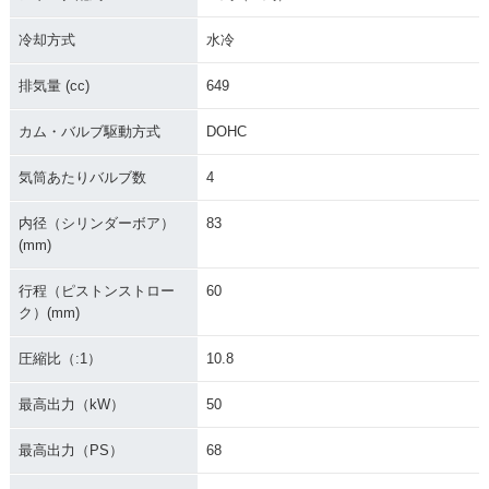
冷却方式
水冷
排気量 (cc)
649
カム・バルブ駆動方式
DOHC
気筒あたりバルブ数
4
内径（シリンダーボア）
83
(mm)
行程（ピストンストロー
60
ク）(mm)
圧縮比（:1）
10.8
最高出力（kW）
50
最高出力（PS）
68