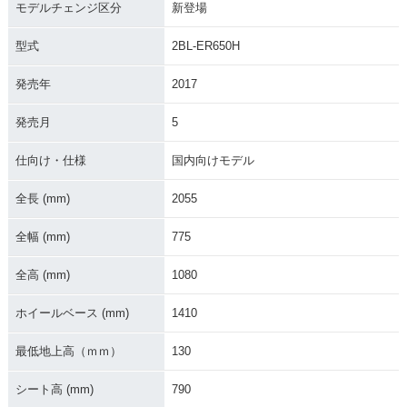
モデルチェンジ区分
新登場
型式
2BL-ER650H
発売年
2017
2019年 Z650・カラ
2018年 Z650・カラ
2017年 Z650 AB
ーチェンジ
ーチェンジ
S・新登場
発売月
5
仕向け・仕様
国内向けモデル
全長 (mm)
2055
全幅 (mm)
775
1982年 Z650
1980年 Z650
1978年 Z650
全高 (mm)
1080
ホイールベース (mm)
1410
最低地上高（ｍｍ）
130
シート高 (mm)
790