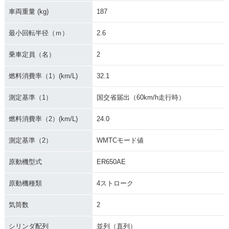
車両重量 (kg)
187
最小回転半径（ｍ）
2.6
乗車定員（名）
2
燃料消費率（1）(km/L)
32.1
測定基準（1）
国交省届出（60km/h走行時）
燃料消費率（2）(km/L)
24.0
測定基準（2）
WMTCモード値
原動機型式
ER650AE
原動機種類
4ストローク
気筒数
2
シリンダ配列
並列（直列）