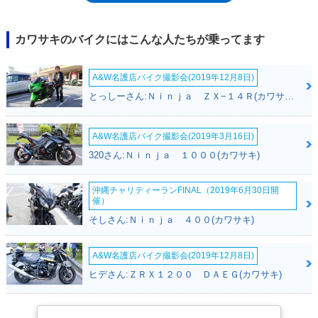
な車体とトルクフルなエンジンの組み合わせが人気だったように、2017
年登場のZ650も、Z1000などのハイパフォーマンスマシンに対する、カワ
サキからの別回答、ライトウェイトネイキッドだった。また、Z650登場
カワサキのバイクにはこんな人たちが乗ってます
と同時に、兄弟モデルとして、フルカウルスポーツのニンジャ650 ABSも
発売された。2018年モデルのZ650は、2017年モデルからカラーチェンジ
A&W名護店バイク撮影会(2019年12月8日)
のみながら、この年から車名のABS表記が外された。2019年11月のミラ
ノショー（EICMA)でマイナーチェンジした2020年モデルが発表された。
とっしーさん:Ｎｉｎｊａ ＺＸ−１４Ｒ(カワサキ)
欧州の排出ガス規制ユーロ5に適合するとともに、外装を変更。ヘッドラ
イトがLED化され、TFTカラー液晶メーターを採用した。その新型モデル
は、2020年2月から日本国内へも導入された。2022年モデルで平成32年
A&W名護店バイク撮影会(2019年3月16日)
（令和2年）排出ガス規制に適合。燃費表示が若干変わったが、諸元・性
320さん:Ｎｉｎｊａ １０００(カワサキ)
能に変更はなかった。2023年モデルでトラクションコントールを装備し
た。
沖縄チャリティーランFINAL（2019年6月30日開
催）
そしさん:Ｎｉｎｊａ ４００(カワサキ)
A&W名護店バイク撮影会(2019年12月8日)
ヒデさん:ＺＲＸ１２００ ＤＡＥＧ(カワサキ)