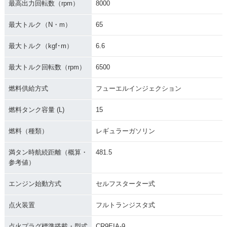
最高出力回転数（rpm）
8000
最大トルク（N・m）
65
最大トルク（kgf･m）
6.6
最大トルク回転数（rpm）
6500
燃料供給方式
フューエルインジェクション
燃料タンク容量 (L)
15
燃料（種類）
レギュラーガソリン
満タン時航続距離（概算・
481.5
参考値）
エンジン始動方式
セルフスターター式
点火装置
フルトランジスタ式
点火プラグ標準搭載・型式
CR9EIA-9