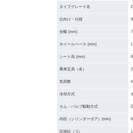
タイプグレード名
Z
2016年 ZZR1400 ABS
2016年 ZZR14
High Grade・カラーチ
S・マイナーチ
仕向け・仕様
ェンジ
全幅 (mm)
7
ホイールベース (mm)
1
シート高 (mm)
8
乗車定員（名）
2
2013年 ZZR1400 AB
2012年 ZZR1
S・カラーチェンジ
モデルチェンジ
気筒数
4
冷却方式
カム・バルブ駆動方式
内径（シリンダーボア）(mm)
8
2009年 ZZR1400 AB
2009年 ZZR1
S・カラーチェンジ
ーチェンジ
圧縮比（:1）
1