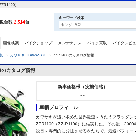
ZR1400）
キーワード検索
載台数
2,514
台
画像検索
バイクショップ
メンテナンス
バイク買取
バイクレビ
一覧
＞
カワサキ | KAWASAKI
＞
ZZR1400のカタログ情報
00のカタログ情報
新車価格帯（実勢価格）
- -
車輌プロフィール
カワサキが追い求めた世界最速をうたうフラッグシッ
ZZR1100（ZZ-R1100）に結実した。その後、2
役目を専門的に分担させるかたちで、最速パフォーマ