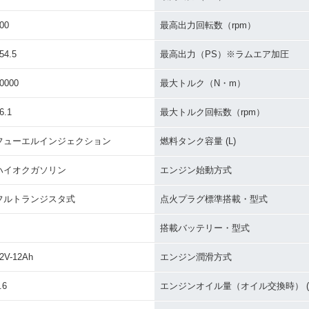
00
最高出力回転数（rpm）
54.5
最高出力（PS）※ラムエア加圧
0000
最大トルク（N・m）
00 AB
2006年 ZZR1400・新登
6.1
最大トルク回転数（rpm）
場
フューエルインジェクション
燃料タンク容量 (L)
ハイオクガソリン
エンジン始動方式
フルトランジスタ式
点火プラグ標準搭載・型式
搭載バッテリー・型式
2V-12Ah
エンジン潤滑方式
.6
エンジンオイル量（オイル交換時） (L