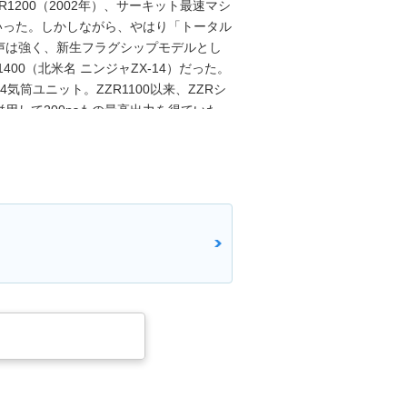
R1200（2002年）、サーキット最速マシ
していった。しかしながら、やはり「トータル
声は強く、新生フラグシップモデルとし
400（北米名 ニンジャZX-14）だった。
4気筒ユニット。ZZR1100以来、ZZRシ
用して200psもの最高出力を得ていた
12RとZZR1200の役割を統合させつつ、サ
12年にはフルモデルチェンジを受け、排気量
らなかったが、北米名はニンジャZX-14Rに
ア加圧で210ps）は、さまざまな電子制
のパフォーマンスを向上させていた。ま
400はダブルシート、ニンジャZX-14Rは
た。荷掛け用のフックやタンデムグリッ
旗艦を求めた欧州、スーパースポーツの最
していた。2016年モデルでユーロ4排出