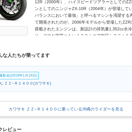
12R（2000年）、ハイスピードツアラーとしてのZZ
ンとしてのニンジャZX-10R（2004年）が登場
バランスにおいて最強」と呼べるマシンを渇望する
て開発されたのが、2006年モデルから登場したZZR1
搭載されたエンジンは、新設計の排気量1,352cc水冷
リーズのお家芸ともいえるラムエア加圧システムを併
（通常時でも190ps）。ZZR1400は、ニンジャZX-
ーキットでもZX-10Rを脅かすモデルだった。20
こんな人たちが乗ってます
を1,441ccまで拡大し、欧州名のZZR1400は変わ
変更された。さらに高出力となったエンジン（ラムエ
御によってサポートされながら、旗艦モデルとして
影会(2019年1月19日)
た、ニンジャZX-14Rとは同じモデルながら、ZZR1
シングルシートカウルが標準装備される違いがあっ
:ＺＺ−Ｒ１４００(カワサキ)
プがあるのもZZR1400のみで、ツアラーとしての
高峰を求めた北米、という市場からのニーズにも対応
ガス規制をクリアした。
カワサキ ＺＺ−Ｒ１４００に乗っている沖縄のライダーを見る
クレビュー