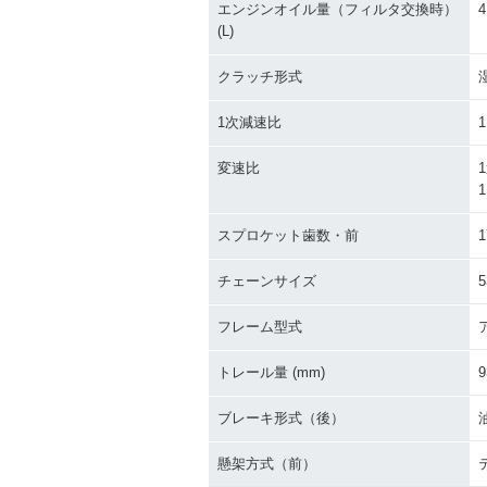
エンジンオイル量（フィルタ交換時）
4
(L)
クラッチ形式
1次減速比
1
変速比
1
1
スプロケット歯数・前
1
チェーンサイズ
5
フレーム型式
トレール量 (mm)
9
ブレーキ形式（後）
懸架方式（前）