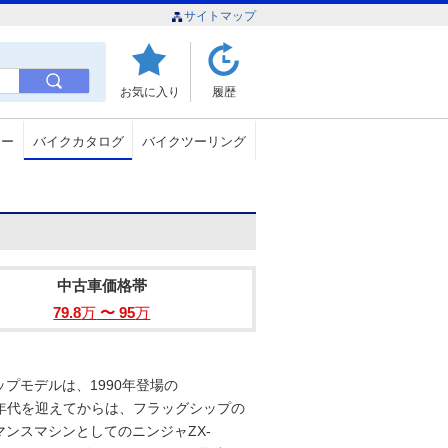
サイトマップ
お気に入り
履歴
ュー
バイクカタログ
バイクツーリング
中古車価格帯
79.8
万
〜 95
万
プモデルは、1990年登場の
000年代を迎えてからは、フラッグシップの
ンスマシンとしてのニンジャZX-