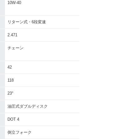
10W-40
リターン式・6段変速
2.471
チェーン
42
118
23°
油圧式ダブルディスク
DOT 4
倒立フォーク