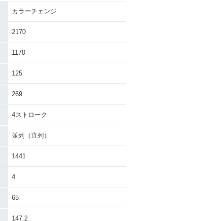
カラーチェンジ
ZR1400 AB
2013年 ZZR1400 ABS
ーチェンジ
Special Edition・追加
2170
1170
125
269
4ストローク
ZR1400 AB
2010年 ZZR1400・カラ
ーチェンジ
ーチェンジ
並列（直列）
1441
4
65
ZZR1400・マイ
2007年 ZZR1400 AB
ンジ
S・カラーチェンジ
147.2