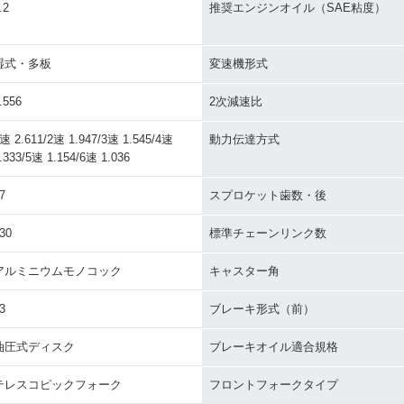
.2
推奨エンジンオイル（SAE粘度）
湿式・多板
変速機形式
.556
2次減速比
速 2.611/2速 1.947/3速 1.545/4速
動力伝達方式
.333/5速 1.154/6速 1.036
7
スプロケット歯数・後
30
標準チェーンリンク数
アルミニウムモノコック
キャスター角
3
ブレーキ形式（前）
油圧式ディスク
ブレーキオイル適合規格
テレスコピックフォーク
フロントフォークタイプ