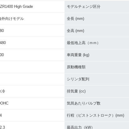
ZR1400 High Grade
モデルチェンジ区分
00 AB
2015年 ZZR1400 ABS
2015年 ZZR1400 AB
2014年 Z
ェンジ
OHLINS Edition・追加
S・カラーチェンジ
S・カラ
海外向けモデル
全長 (mm)
80
全高 (mm)
480
最低地上高（ｍｍ）
00
車両重量 (kg)
原動機種類
400・フル
2011年 ZZR1400 AB
2011年 ZZR1400・カラ
2010年 Z
S・カラーチェンジ
ーチェンジ
S・カラ
シリンダ配列
水冷
排気量 (cc)
DOHC
気筒あたりバルブ数
4
行程（ピストンストローク）(mm)
400・カラ
2009年 ZZR1400・カラ
2008年 ZZR1400 AB
2008年 
ーチェンジ
S・マイナーチェンジ
ナーチェ
2.3
最高出力（kW）