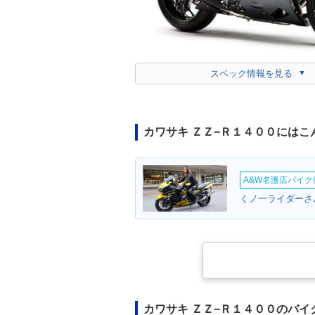
スペック情報を見る
カワサキ ＺＺ−Ｒ１４００には
A&W名護店バイク撮
くノ一ライダーさん
カワサキ ＺＺ−Ｒ１４００のバイ