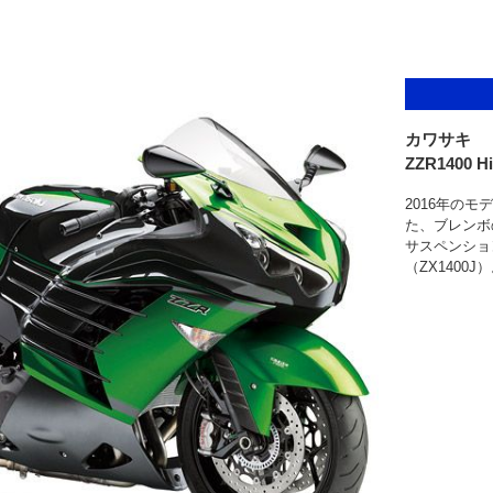
カワサキ
ZZR1400 H
2016年の
た、ブレンボ
サスペンショ
（ZX1400J