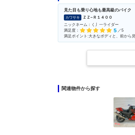
見た目も乗り心地も最高級のバイク
ＺＺ−Ｒ１４００
カワサキ
ニックネーム：く丿一ライダー
5
満足度：
／5
満足ポイント:大きなボディと、前から
関連物件から探す