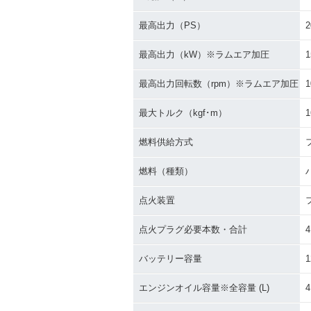
最高出力（PS）
2
最高出力（kW）※ラムエア加圧
1
最高出力回転数（rpm）※ラムエア加圧
1
2007年 ZZR1400・カラ
2006年 ZZR14
最大トルク（kgf･m）
1
ーチェンジ
S・新登場
燃料供給方式
燃料（種類）
点火装置
点火プラグ必要本数・合計
4
バッテリー容量
1
エンジンオイル容量※全容量 (L)
4