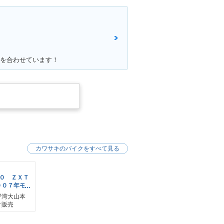
色を合わせています！
カワサキのバイクをすべて見る
００ ＺＸＴ
００７年モ
フラー
野湾大山本
ク販売