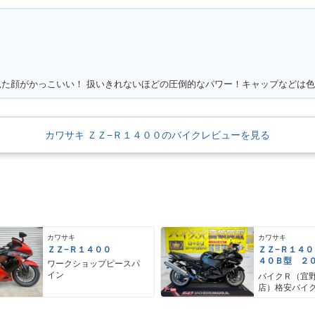
見た顔がかっこいい！ 扱いきれないほどの圧倒的なパワー！キャップなどは
カワサキ ＺＺ−Ｒ１４００のバイクレビューを見る
カワサキ
カワサキ
ＺＺ−Ｒ１４００
ＺＺ−Ｒ１４
４０Ｂ型 ２
ワークショップピースパ
デル 社外マ
イン
バイクＲ（宜
店）格安バイ