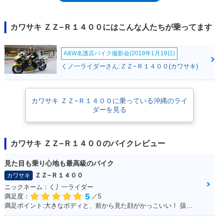
計の排気量1,352cc水冷4気筒ユニット。ZZR1100以来、ZZRシリーズのお
家芸ともいえるラムエア加圧システムを併用して200psもの最高出力を得
ていた（通常時でも190ps）。ZZR1400は、ニンジャZX-12RとZZR1200
カワサキ ＺＺ−Ｒ１４００にはこんな人たちが乗ってます
の役割を統合させつつ、サーキットでもZX-10Rを脅かすモデルだった。
2012年にはフルモデルチェンジを受け、排気量を1,441ccまで拡大し、欧
A&W名護店バイク撮影会(2019年1月19日)
州名のZZR1400は変わらなかったが、北米名はニンジャZX-14Rに変更さ
れた。さらに高出力となったエンジン（ラムエア加圧で210ps）は、さま
くノ一ライダーさん:ＺＺ−Ｒ１４００(カワサキ)
ざまな電子制御によってサポートされながら、旗艦モデルとしてのパフォ
ーマンスを向上させていた。また、ニンジャZX-14Rとは同じモデルなが
ら、ZZR1400はダブルシート、ニンジャZX-14Rはシングルシートカウル
カワサキ ＺＺ−Ｒ１４００に乗っている沖縄のライ
が標準装備される違いがあった。荷掛け用のフックやタンデムグリップが
ダーを見る
あるのもZZR1400のみで、ツアラーとしての旗艦を求めた欧州、スーパー
スポーツの最高峰を求めた北米、という市場からのニーズにも対応してい
た。2016年モデルでユーロ4排出ガス規制をクリアした。
カワサキ ＺＺ−Ｒ１４００のバイクレビュー
見た目も乗り心地も最高級のバイク
ＺＺ−Ｒ１４００
カワサキ
ニックネーム：く丿一ライダー
5
満足度：
／5
満足ポイント:大きなボディと、前から見た顔がかっこいい！ 扱いきれないほどの圧倒的なパワー！キャップなどは色を合わせています！