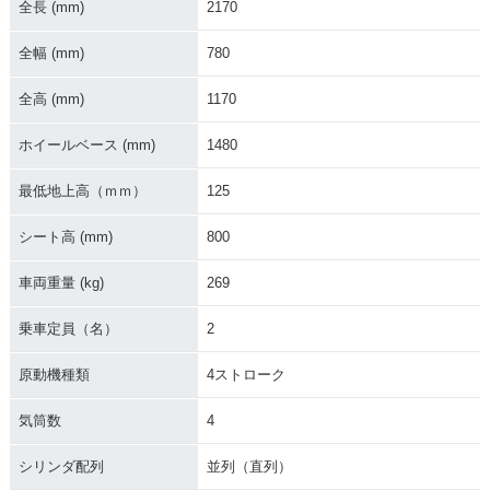
全長 (mm)
2170
全幅 (mm)
780
2016年 ZZR1400 A
2016年 ZZR1400 A
2015年 ZZR1400 A
BS High Grade・カ
BS・マイナーチェン
BS OHLINS Editio
ラーチェンジ
ジ
n・追加
全高 (mm)
1170
ホイールベース (mm)
1480
最低地上高（ｍｍ）
125
シート高 (mm)
800
2015年 ZZR1400 A
2014年 ZZR1400 A
2013年 ZZR1400 A
BS・カラーチェンジ
BS・カラーチェンジ
BS Special Editio
車両重量 (kg)
269
n・追加
乗車定員（名）
2
原動機種類
4ストローク
気筒数
4
2013年 ZZR1400 A
2012年 ZZR1400・
2011年 ZZR1400 A
シリンダ配列
並列（直列）
BS・カラーチェンジ
フルモデルチェンジ
BS・カラーチェンジ