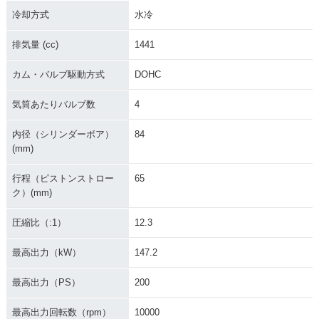
冷却方式
水冷
排気量 (cc)
1441
カム・バルブ駆動方式
DOHC
2011年 ZZR1400・
2010年 ZZR1400 A
2010年 ZZR1400・
気筒あたりバルブ数
4
カラーチェンジ
BS・カラーチェンジ
カラーチェンジ
内径（シリンダーボア）
84
(mm)
行程（ピストンストロー
65
ク）(mm)
圧縮比（:1）
12.3
2009年 ZZR1400 A
2009年 ZZR1400・
2009年 ZZR1400・
BS・カラーチェンジ
カラーチェンジ
カラーチェンジ
最高出力（kW）
147.2
最高出力（PS）
200
最高出力回転数（rpm）
10000