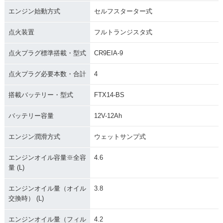
エンジン始動方式
セルフスターター式
点火装置
フルトランジスタ式
点火プラグ標準搭載・型式
CR9EIA-9
点火プラグ必要本数・合計
4
搭載バッテリー・型式
FTX14-BS
バッテリー容量
12V-12Ah
エンジン潤滑方式
ウェットサンプ式
エンジンオイル容量※全容
4.6
量 (L)
エンジンオイル量（オイル
3.8
交換時） (L)
エンジンオイル量（フィル
4.2