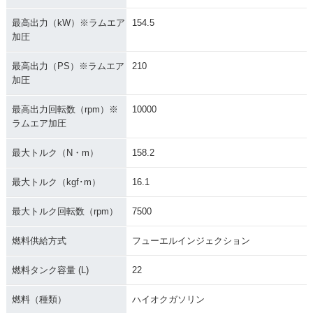
最高出力（kW）※ラムエア
154.5
2008年 ZZR1400 A
2008年 ZZR1400・
2007年 ZZR1400 A
BS・マイナーチェン
マイナーチェンジ
BS・カラーチェンジ
加圧
ジ
最高出力（PS）※ラムエア
210
加圧
最高出力回転数（rpm）※
10000
ラムエア加圧
2007年 ZZR1400・
2006年 ZZR1400 A
2006年 ZZR1400・
最大トルク（N・m）
158.2
カラーチェンジ
BS・新登場
新登場
最大トルク（kgf･m）
16.1
最大トルク回転数（rpm）
7500
燃料供給方式
フューエルインジェクション
燃料タンク容量 (L)
22
燃料（種類）
ハイオクガソリン