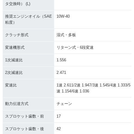
タ交換時） (L)
推奨エンジンオイル（SAE
10W-40
粘度）
クラッチ形式
湿式・多板
変速機形式
リターン式・6段変速
1次減速比
1.556
2次減速比
2.471
変速比
1速 2.611/2速 1.947/3速 1.545/4速 1.333/5
速 1.154/6速 1.036
動力伝達方式
チェーン
スプロケット歯数・前
17
スプロケット歯数・後
42