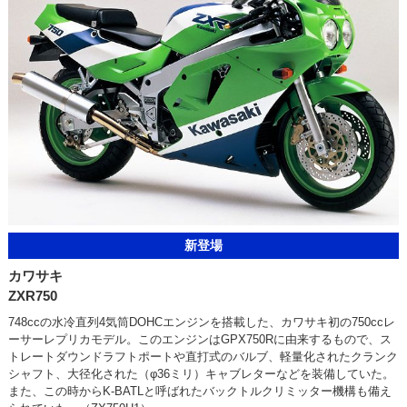
新登場
カワサキ
ZXR750
748ccの水冷直列4気筒DOHCエンジンを搭載した、カワサキ初の750ccレ
ーサーレプリカモデル。このエンジンはGPX750Rに由来するもので、ス
トレートダウンドラフトポートや直打式のバルブ、軽量化されたクランク
シャフト、大径化された（φ36ミリ）キャブレターなどを装備していた。
また、この時からK-BATLと呼ばれたバックトルクリミッター機構も備え