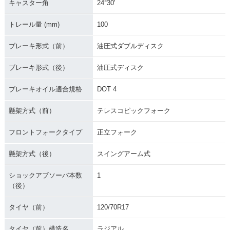
キャスター角
24°30'
トレール量 (mm)
100
ブレーキ形式（前）
油圧式ダブルディスク
ブレーキ形式（後）
油圧式ディスク
ブレーキオイル適合規格
DOT 4
懸架方式（前）
テレスコピックフォーク
フロントフォークタイプ
正立フォーク
懸架方式（後）
スイングアーム式
ショックアブソーバ本数
1
（後）
タイヤ（前）
120/70R17
タイヤ（前）構造名
ラジアル