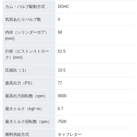
カム・バルブ駆動方式
DOHC
気筒あたりバルブ数
4
内径（シリンダーボア）
68
(mm)
行程（ピストンストロー
51.5
ク）(mm)
圧縮比（:1）
10.5
最高出力（PS）
77
最高出力回転数（rpm）
9000
最大トルク（kgf･m）
6.7
最大トルク回転数（rpm）
7500
燃料供給方式
キャブレター