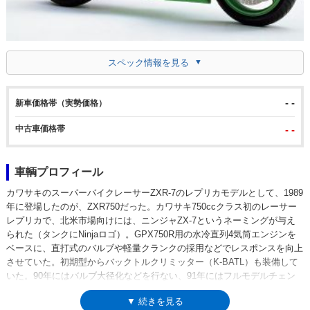
スペック情報を見る
- -
新車価格帯（実勢価格）
中古車価格帯
- -
車輌プロフィール
カワサキのスーパーバイクレーサーZXR-7のレプリカモデルとして、1989
年に登場したのが、ZXR750だった。カワサキ750ccクラス初のレーサー
レプリカで、北米市場向けには、ニンジャZX-7というネーミングが与え
られた（タンクにNinjaロゴ）。GPX750R用の水冷直列4気筒エンジンを
ベースに、直打式のバルブや軽量クランクの採用などでレスポンスを向上
させていた。初期型からバックトルクリミッター（K-BATL）も装備して
いた。90年にはバルブ大径化などを行ない、91年にはフルモデルチェン
ジを受け、93年モデルでは初期モデル以来、フロントカウル上部の左右に
▼ 続きを見る
あったエアダクトがヘッドランプ下に移設されるなどの変更を受けた。