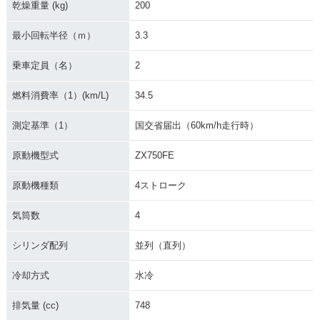
乾燥重量 (kg)
200
最小回転半径（ｍ）
3.3
乗車定員（名）
2
燃料消費率（1）(km/L)
34.5
測定基準（1）
国交省届出（60km/h走行時）
原動機型式
ZX750FE
原動機種類
4ストローク
気筒数
4
シリンダ配列
並列（直列）
冷却方式
水冷
排気量 (cc)
748