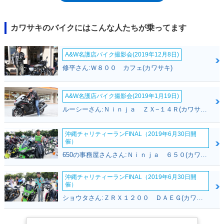
1995年モデルまで生産され、96年のフルモデルチェンジで、モデル名を
ニンジャZX-7Rに改めた。なお、1991年からは、バリエーションモデルと
して、レースベースとなるZXR750Rもラインナップされていた。
カワサキのバイクにはこんな人たちが乗ってます
A&W名護店バイク撮影会(2019年12月8日)
修平さん:Ｗ８００ カフェ(カワサキ)
A&W名護店バイク撮影会(2019年1月19日)
ルーシーさん:Ｎｉｎｊａ ＺＸ−１４Ｒ(カワサキ)
沖縄チャリティーランFINAL（2019年6月30日開
催）
650の事務屋さんさん:Ｎｉｎｊａ ６５０(カワサキ)
沖縄チャリティーランFINAL（2019年6月30日開
催）
ショウタさん:ＺＲＸ１２００ ＤＡＥＧ(カワサキ)