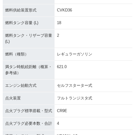
燃料供給装置形式
CVKD36
燃料タンク容量 (L)
18
燃料タンク・リザーブ容量
2
(L)
燃料（種類）
レギュラーガソリン
満タン時航続距離（概算・
621.0
参考値）
エンジン始動方式
セルフスターター式
点火装置
フルトランジスタ式
点火プラグ標準搭載・型式
CR9E
点火プラグ必要本数・合計
4