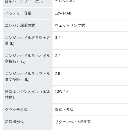
搭載バッテリー・型式
YB12AL-A2
バッテリー容量
12V-14Ah
エンジン潤滑方式
ウェットサンプ式
エンジンオイル容量※全容
3.7
量 (L)
エンジンオイル量（オイル
2.7
交換時） (L)
エンジンオイル量（フィル
2.9
タ交換時） (L)
推奨エンジンオイル（SAE
10W-40
粘度）
クラッチ形式
湿式・多板
変速機形式
リターン式・6段変速