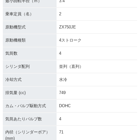
最小回転半径（ｍ）
3.4
乗車定員（名）
2
原動機型式
ZX750JE
原動機種類
4ストローク
気筒数
4
シリンダ配列
並列（直列）
冷却方式
水冷
排気量 (cc)
749
カム・バルブ駆動方式
DOHC
気筒あたりバルブ数
4
内径（シリンダーボア）
71
(mm)