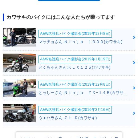
1995年モデルまで生産され、96年のフルモデルチェンジで、モデル名を
ニンジャZX-7Rに改めた。なお、1991年からは、バリエーションモデルと
して、レースベースとなるZXR750Rもラインナップされていた。
カワサキのバイクにはこんな人たちが乗ってます
A&W名護店バイク撮影会(2019年12月8日)
マッチョさん:Ｎｉｎｊａ １０００(カワサキ)
A&W名護店バイク撮影会(2019年1月19日)
とくちゃんさん:ＫＬＸ１２５(カワサキ)
A&W名護店バイク撮影会(2019年12月8日)
とっしーさん:Ｎｉｎｊａ ＺＸ−１４Ｒ(カワサキ)
A&W名護店バイク撮影会(2019年3月16日)
ウエハラさん:Ｚ１−Ｒ(カワサキ)