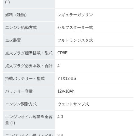
(L)
燃料（種類）
レギュラーガソリン
エンジン始動方式
セルフスターター式
点火装置
フルトランジスタ式
点火プラグ標準搭載・型式
CR8E
点火プラグ必要本数・合計
4
搭載バッテリー・型式
YTX12-BS
バッテリー容量
12V-10Ah
エンジン潤滑方式
ウェットサンプ式
エンジンオイル容量※全容
4.0
量 (L)
エンジンオイル量（オイル
3.4