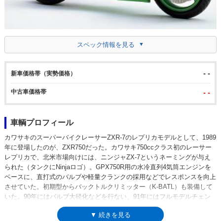
スペック情報を見る
- -
新車価格帯（実勢価格）
中古車価格帯
- -
車輌プロフィール
カワサキのスーパーバイクレーサーZXR-7のレプリカモデルとして、1989
年に登場したのが、ZXR750だった。カワサキ750ccクラス初のレーサー
レプリカで、北米市場向けには、ニンジャZX-7というネーミングが与え
られた（タンクにNinjaロゴ）。GPX750R用の水冷直列4気筒エンジンを
ベースに、直打式のバルブや軽量クランクの採用などでレスポンスを向上
させていた。初期型からバックトルクリミッター（K-BATL）も装備して
いた。90年にはバルブ大径化などを行ない、91年にはフルモデルチェン
ジを受け、93年モデルでは初期モデル以来、フロントカウル上部の左右に
▼ 続きを見る
あったエアダクトがヘッドランプ下に移設されるなどの変更を受けた。