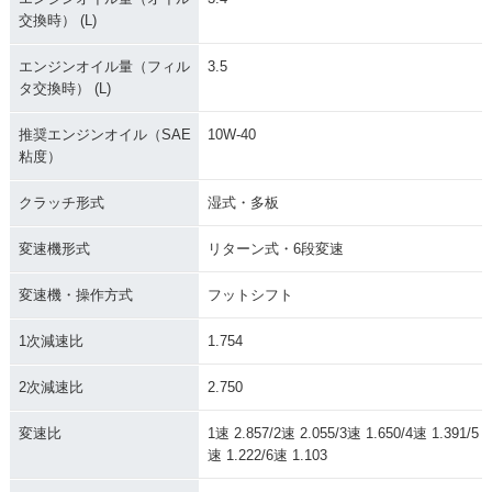
交換時） (L)
エンジンオイル量（フィル
3.5
タ交換時） (L)
推奨エンジンオイル（SAE
10W-40
粘度）
クラッチ形式
湿式・多板
変速機形式
リターン式・6段変速
変速機・操作方式
フットシフト
1次減速比
1.754
2次減速比
2.750
変速比
1速 2.857/2速 2.055/3速 1.650/4速 1.391/5
速 1.222/6速 1.103