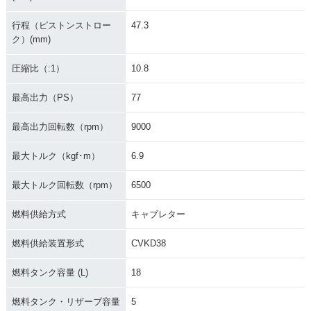
行程（ピストンストロー
47.3
ク）(mm)
圧縮比（:1）
10.8
最高出力（PS）
77
最高出力回転数（rpm）
9000
最大トルク（kgf･m）
6.9
最大トルク回転数（rpm）
6500
燃料供給方式
キャブレター
燃料供給装置形式
CVKD38
燃料タンク容量 (L)
18
燃料タンク・リザーブ容量
5