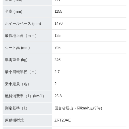
全高 (mm)
1155
ホイールベース (mm)
1470
2012年 ZRX1200 D
2012年 ZRX1200 D
2011年 ZRX1200 D
最低地上高（ｍｍ）
135
AEG カワサキ正規取
AEG・カラーチェン
AEG・カラーチェン
扱店特別仕様車・特
ジ
ジ
別・限定仕様
シート高 (mm)
795
車両重量 (kg)
246
最小回転半径（ｍ）
2.7
乗車定員（名）
2
2010年 ZRX1200 D
2009年 ZRX1200 D
AEG・カラーチェン
AEG・新登場
燃料消費率（1）(km/L)
25.8
ジ
測定基準（1）
国交省届出（60km/h走行時）
原動機型式
ZRT20AE