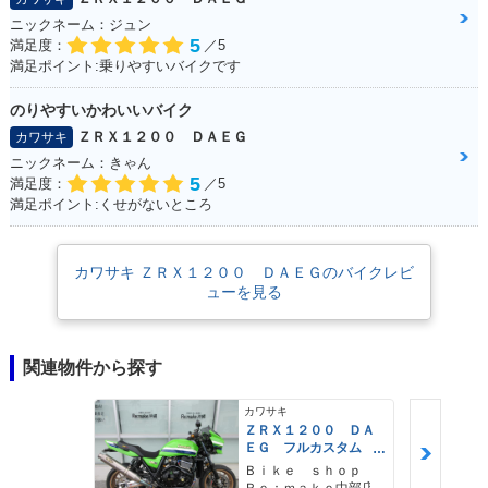
ニックネーム：ジュン
5
満足度：
／5
満足ポイント:乗りやすいバイクです
のりやすいかわいいバイク
ＺＲＸ１２００ ＤＡＥＧ
カワサキ
ニックネーム：きゃん
5
満足度：
／5
満足ポイント:くせがないところ
カワサキ ＺＲＸ１２００ ＤＡＥＧのバイクレビ
ューを見る
関連物件から探す
カワサキ
ＺＲＸ１２００ ＤＡ
ＥＧ フルカスタム
ファイナルエディショ
Ｂｉｋｅ ｓｈｏｐ
ン 前後オーリンズサ