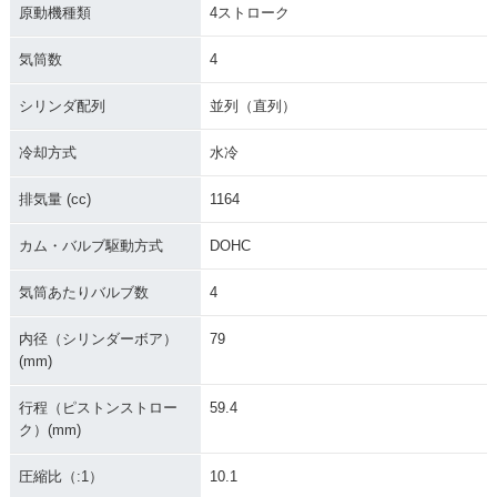
原動機種類
4ストローク
気筒数
4
シリンダ配列
並列（直列）
冷却方式
水冷
排気量 (cc)
1164
カム・バルブ駆動方式
DOHC
気筒あたりバルブ数
4
内径（シリンダーボア）
79
(mm)
行程（ピストンストロー
59.4
ク）(mm)
圧縮比（:1）
10.1