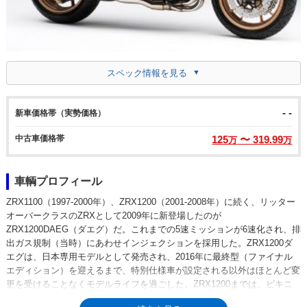
スペック情報を見る
- -
新車価格帯（実勢価格）
中古車価格帯
125
〜 319.99
万
万
車輌プロフィール
ZRX1100（1997-2000年）、ZRX1200（2001-2008年）に続く、リッター
オーバークラスのZRXとして2009年に新登場したのが
ZRX1200DAEG（ダエグ）だ。これまでの5速ミッションが6速化され、排
出ガス規制（当時）にあわせインジェクションを採用した。ZRX1200ダ
エグは、日本専用モデルとして発売され、2016年に最終型（ファイナル
エディション）を迎えるまで、特別仕様車が設定される以外はほとんど変
更を受けることなくモデルライフを過ごした。ZRX1200までは、ビキニ
カウル（ZRX1200R）やハーフカウル（ZRX1200S）、ネイキッド