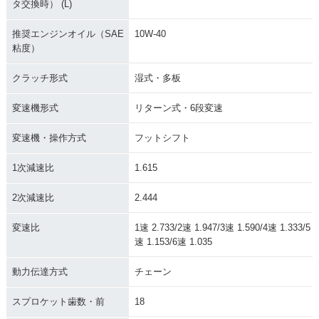
タ交換時） (L)
推奨エンジンオイル（SAE
10W-40
粘度）
クラッチ形式
湿式・多板
変速機形式
リターン式・6段変速
変速機・操作方式
フットシフト
1次減速比
1.615
2次減速比
2.444
変速比
1速 2.733/2速 1.947/3速 1.590/4速 1.333/5
速 1.153/6速 1.035
動力伝達方式
チェーン
スプロケット歯数・前
18