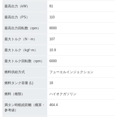
最高出力（kW）
81
最高出力（PS）
110
最高出力回転数（rpm）
8000
最大トルク（N・m）
107
最大トルク（kgf･m）
10.9
最大トルク回転数（rpm）
6000
燃料供給方式
フューエルインジェクション
燃料タンク容量 (L)
18
燃料（種類）
ハイオクガソリン
満タン時航続距離（概算・
464.4
参考値）