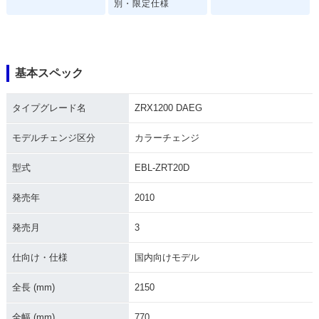
別・限定仕様
基本スペック
タイプグレード名
ZRX1200 DAEG
2015年 ZRX1200 D
2015年 ZRX1200 D
2014年 ZRX1200 D
AEG カワサキ正規取
AEG・カラーチェン
AEG BLACK LIMIT
扱店特別仕様車・特
ジ
ED・特別・限定仕様
モデルチェンジ区分
カラーチェンジ
別・限定仕様
型式
EBL-ZRT20D
発売年
2010
発売月
3
2014年 ZRX1200 D
2013年 ZRX1200 D
2013年 ZRX1200 D
仕向け・仕様
国内向けモデル
AEG・カラーチェン
AEG Z生誕40周年記
AEG・カラーチェン
ジ
念特別仕様車・特
ジ
全長 (mm)
2150
別・限定仕様
全幅 (mm)
770