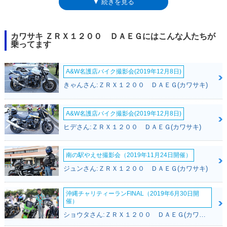
▼ 続きを見る
（ZRX1200）といったバリエーション展開があったが、ダエグは、
ZRX1200Rのイメージを継承したビキニカウル装着モデル1本となった。
なお、ダエグとは古いヨーロッパの文字であり、英語のDAYに相当すると
いうことで、ZRXが歩んできた熟成の日々をイメージしたものでもある。
カワサキ ＺＲＸ１２００ ＤＡＥＧにはこんな人たちが
乗ってます
A&W名護店バイク撮影会(2019年12月8日)
きゃんさん:ＺＲＸ１２００ ＤＡＥＧ(カワサキ)
A&W名護店バイク撮影会(2019年12月8日)
ヒデさん:ＺＲＸ１２００ ＤＡＥＧ(カワサキ)
南の駅やえせ撮影会（2019年11月24日開催）
ジュンさん:ＺＲＸ１２００ ＤＡＥＧ(カワサキ)
沖縄チャリティーランFINAL（2019年6月30日開
催）
ショウタさん:ＺＲＸ１２００ ＤＡＥＧ(カワサキ)