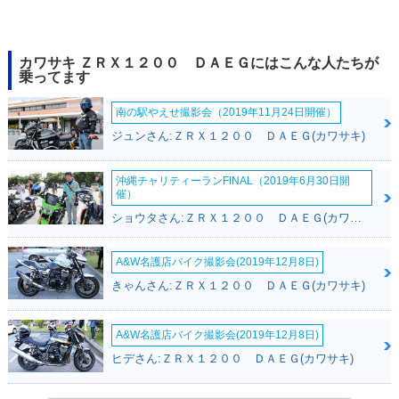
2014年 ZRX1200 D
2013年 ZRX1200 D
2013年 ZRX1200 D
カワサキ ＺＲＸ１２００ ＤＡＥＧにはこんな人たちが
AEG・カラーチェン
AEG Z生誕40周年記
AEG・カラーチェン
乗ってます
ジ
念特別仕様車・特
ジ
別・限定仕様
南の駅やえせ撮影会（2019年11月24日開催）
ジュンさん:ＺＲＸ１２００ ＤＡＥＧ(カワサキ)
沖縄チャリティーランFINAL（2019年6月30日開
催）
ショウタさん:ＺＲＸ１２００ ＤＡＥＧ(カワサキ)
2012年 ZRX1200 D
2012年 ZRX1200 D
2011年 ZRX1200 D
AEG カワサキ正規取
AEG・カラーチェン
AEG・カラーチェン
扱店特別仕様車・特
ジ
ジ
A&W名護店バイク撮影会(2019年12月8日)
別・限定仕様
きゃんさん:ＺＲＸ１２００ ＤＡＥＧ(カワサキ)
A&W名護店バイク撮影会(2019年12月8日)
ヒデさん:ＺＲＸ１２００ ＤＡＥＧ(カワサキ)