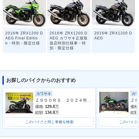
2016年 ZRX1200 D
2016年 ZRX1200 D
2016年 ZRX1200 D
AEG Final Editio
AEG カワサキ正規取
AEG
n・特別・限定仕様
扱店特別仕様車・特
別・限定仕様
お探しのバイクからのおすすめ
カワサキ
カワ
2015年 ZRX1200 D
2015年 ZRX1200 D
2014年 ZRX1200 D
Ｚ９００ＲＳ ２０２４年モデル 社外フルエキマフラー フェンダーレス ラジエーターカバー タンデムバー シート カスタム多数
ＺＲ
AEG カワサキ正規取
AEG・カラーチェン
AEG BLACK LIMIT
扱店特別仕様車・特
ジ
ED・特別・限定仕様
価格:
129.8
万
価格
別・限定仕様
総額:
134.8
万
総額
このバイクと同じ車種を検索
このバイク