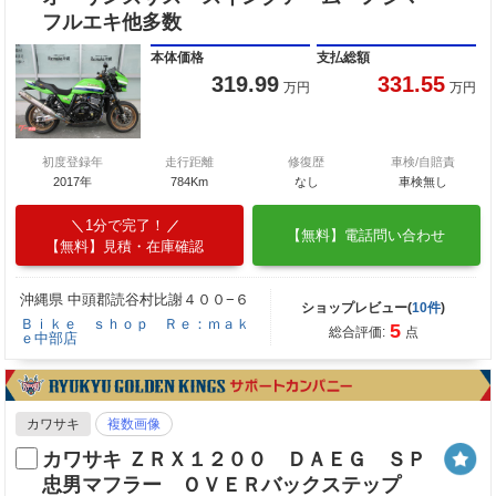
フルエキ他多数
本体価格
支払総額
319.99
331.55
万円
万円
初度登録年
走行距離
修復歴
車検/自賠責
2017年
784Km
なし
車検無し
1分で完了！
【無料】電話問い合わせ
【無料】見積・在庫確認
沖縄県 中頭郡読谷村比謝４００−６
ショップレビュー(
10件
)
Ｂｉｋｅ ｓｈｏｐ Ｒｅ：ｍａｋ
5
総合評価:
点
ｅ中部店
カワサキ
複数画像
カワサキ ＺＲＸ１２００ ＤＡＥＧ ＳＰ
忠男マフラー ＯＶＥＲバックステップ