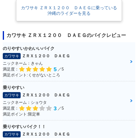
2010年 ZRX1200 D
2009年 ZRX1200 D
カワサキ ＺＲＸ１２００ ＤＡＥＧに乗っている
AEG・カラーチェン
AEG・新登場
沖縄のライダーを見る
ジ
カワサキ ＺＲＸ１２００ ＤＡＥＧのバイクレビュー
のりやすいかわいいバイク
ＺＲＸ１２００ ＤＡＥＧ
カワサキ
ニックネーム：きゃん
5
満足度：
／5
満足ポイント:くせがないところ
乗りやすい
ＺＲＸ１２００ ＤＡＥＧ
カワサキ
ニックネーム：ショウタ
3
満足度：
／5
満足ポイント:限定車
乗りやすいバイク！！
ＺＲＸ１２００ ＤＡＥＧ
カワサキ