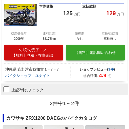
本体価格
支払総額
125
129
万円
万円
初度登録年
走行距離
修復歴
車検/自賠責
2009年
38178Km
なし
車検無し
1分で完了！
【無料】電話問い合わせ
【無料】見積・在庫確認
沖縄県 宜野湾市我如古１−７−７
ショップレビュー(
3件
)
4.9
バイクショップ ユナイト
総合評価:
点
上記2件にチェック
2件中1～2件
カワサキ ZRX1200 DAEGのバイクカタログ