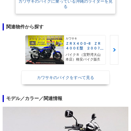
カワサキのバイクに乗っている沖縄のライダーを見
る
関連物件から探す
カワサキ
ＺＲＸ４００−II ＺＲ
４００Ｅ型 ２００７
年モデル 社外ウィン
バイクＲ（宜野湾大山
カー 社外ハンドル
本店）格安バイク販売
カワサキのバイクをすべて見る
モデル／カラー／関連情報