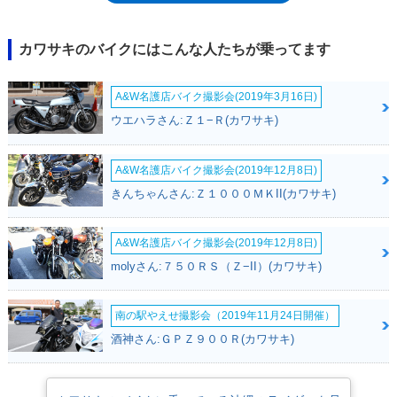
スや騒音の規制に適合するなどの小変更を受けながら（2005年にはシー
ト形状を見直して足つき性を向上）、2008年モデルまで生産された。
ZRX-Ⅱよりも後に登場した大排気量モデルのZRX1100-Ⅱ（1997年）およ
カワサキのバイクにはこんな人たちが乗ってます
び後継のZRX1200（海外向けのみ）は2005年までに販売終了していたの
で、カウル無しのZRXとしては、最後まで生き残ったモデルでもあった。
A&W名護店バイク撮影会(2019年3月16日)
ウエハラさん:Ｚ１−Ｒ(カワサキ)
A&W名護店バイク撮影会(2019年12月8日)
きんちゃんさん:Ｚ１０００ＭＫII(カワサキ)
A&W名護店バイク撮影会(2019年12月8日)
molyさん:７５０ＲＳ（Ｚ−II）(カワサキ)
南の駅やえせ撮影会（2019年11月24日開催）
酒神さん:ＧＰＺ９００Ｒ(カワサキ)