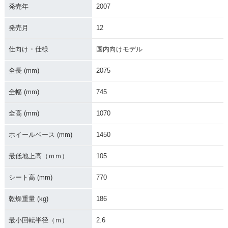
発売年
2007
2003年 ZRX-Ⅱ・マ
2001年 ZRX-Ⅱ・マ
2000年 ZRX-Ⅱ・カ
イナーチェンジ
イナーチェンジ
ラーチェンジ
発売月
12
仕向け・仕様
国内向けモデル
全長 (mm)
2075
全幅 (mm)
745
1999年 ZRX-Ⅱ・カ
1998年 ZRX-Ⅱ・マ
1997年 ZRX-Ⅱ・カ
ラーチェンジ
イナーチェンジ
ラーチェンジ
全高 (mm)
1070
ホイールベース (mm)
1450
最低地上高（ｍｍ）
105
シート高 (mm)
770
1996年 ZRX-Ⅱ・カ
1995年 ZRX-Ⅱ・新
ラーチェンジ
登場
乾燥重量 (kg)
186
最小回転半径（ｍ）
2.6