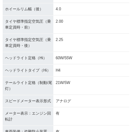
ホイールリム幅（後）
4.0
タイヤ標準指定空気圧（乗
2.00
車定員時・前）
タイヤ標準指定空気圧（乗
2.25
車定員時・後）
ヘッドライト定格（Hi）
60W/55W
ヘッドライトタイプ（Hi）
H4
テールライト定格（制動/尾
21W/5W
灯）
スピードメーター表示形式
アナログ
メーター表示：エンジン回
有
転計
車両装備：盗難防止装置
有