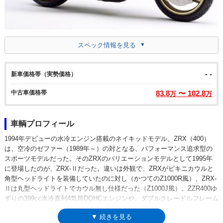
スペック情報を見る
- -
新車価格帯（実勢価格）
中古車価格帯
83.8
〜 102.8
万
万
車輌プロフィール
1994年デビューの水冷エンジン搭載のネイキッドモデル、ZRX（400）
は、空冷のゼファー（1989年～）の対となる、パフォーマンス追求型の
スポーツモデルだった。そのZRXのバリエーションモデルとして1995年
に登場したのが、ZRX-Ⅱだった。違いは外観で、ZRXがビキニカウルと
角型ヘッドライトを装備していたのに対し（かつてのZ1000R風）、ZRX-
Ⅱは丸型ヘッドライトでカウル無し仕様だった（Z1000J風）。ZZR400ゆ
ずりの399cc水冷直列4気筒DOHCエンジンや、ダブルクレードルフレーム
などはZRXと同じで、ネイキッドらしいシンプルなスタイルを好む層に向
▼ 続きを見る
けられたモデルとしてのポジションにあった。初期型の登場以降、排出ガ