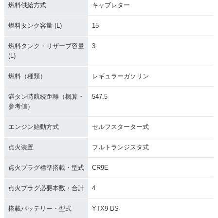
燃料供給方式
キャブレター
燃料タンク容量 (L)
15
燃料タンク・リザーブ容量
3
(L)
燃料（種類）
レギュラーガソリン
満タン時航続距離（概算・
547.5
参考値）
エンジン始動方式
セルフスターター式
点火装置
フルトランジスタ式
点火プラグ標準搭載・型式
CR9E
点火プラグ必要本数・合計
4
搭載バッテリー・型式
YTX9-BS