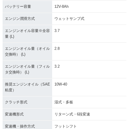
バッテリー容量
12V-8Ah
エンジン潤滑方式
ウェットサンプ式
エンジンオイル容量※全容
3.7
量 (L)
エンジンオイル量（オイル
2.8
交換時） (L)
エンジンオイル量（フィル
3.2
タ交換時） (L)
推奨エンジンオイル（SAE
10W-40
粘度）
クラッチ形式
湿式・多板
変速機形式
リターン式・6段変速
変速機・操作方式
フットシフト