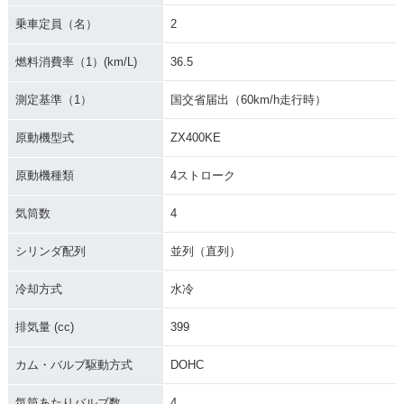
乗車定員（名）
2
燃料消費率（1）(km/L)
36.5
測定基準（1）
国交省届出（60km/h走行時）
原動機型式
ZX400KE
原動機種類
4ストローク
気筒数
4
シリンダ配列
並列（直列）
冷却方式
水冷
排気量 (cc)
399
カム・バルブ駆動方式
DOHC
気筒あたりバルブ数
4