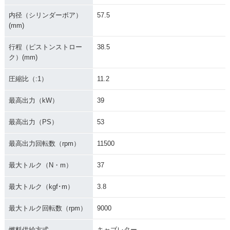
内径（シリンダーボア）
57.5
(mm)
行程（ピストンストロー
38.5
ク）(mm)
圧縮比（:1）
11.2
最高出力（kW）
39
最高出力（PS）
53
最高出力回転数（rpm）
11500
最大トルク（N・m）
37
最大トルク（kgf･m）
3.8
最大トルク回転数（rpm）
9000
燃料供給方式
キャブレター