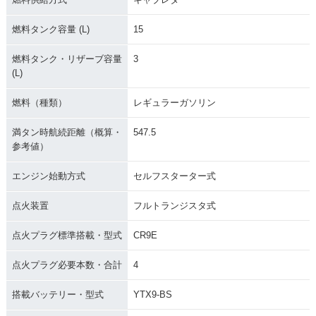
燃料タンク容量 (L)
15
燃料タンク・リザーブ容量
3
(L)
燃料（種類）
レギュラーガソリン
満タン時航続距離（概算・
547.5
参考値）
エンジン始動方式
セルフスターター式
点火装置
フルトランジスタ式
点火プラグ標準搭載・型式
CR9E
点火プラグ必要本数・合計
4
搭載バッテリー・型式
YTX9-BS