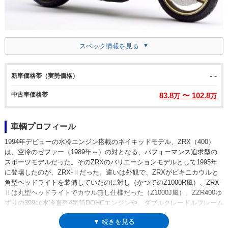
スペック情報を見る
- -
新車価格帯（実勢価格）
中古車価格帯
83.8
〜 102.8
万
万
車輌プロフィール
1994年デビューの水冷エンジン搭載のネイキッドモデル、ZRX（400）
は、空冷のゼファー（1989年～）の対となる、パフォーマンス追求型の
スポーツモデルだった。そのZRXのバリエーションモデルとして1995年
に登場したのが、ZRX-Ⅱだった。違いは外観で、ZRXがビキニカウルと
角型ヘッドライトを装備していたのに対し（かつてのZ1000R風）、ZRX-
Ⅱは丸型ヘッドライトでカウル無し仕様だった（Z1000J風）。ZZR400ゆ
ずりの399cc水冷直列4気筒DOHCエンジンや、ダブルクレードルフレーム
などはZRXと同じで、ネイキッドらしいシンプルなスタイルを好む層に向
▼ 続きを見る
けられたモデルとしてのポジションにあった。初期型の登場以降、排出ガ