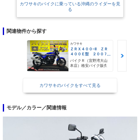
カワサキのバイクに乗っている沖縄のライダーを見
る
関連物件から探す
カワサキ
ＺＲＸ４００−II ＺＲ
４００Ｅ型 ２００７
年モデル 社外ウィン
バイクＲ（宜野湾大山
カー 社外ハンドル
本店）格安バイク販売
カワサキのバイクをすべて見る
モデル／カラー／関連情報