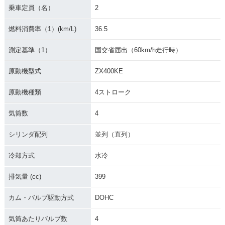
乗車定員（名）
2
燃料消費率（1）(km/L)
36.5
測定基準（1）
国交省届出（60km/h走行時）
原動機型式
ZX400KE
原動機種類
4ストローク
気筒数
4
シリンダ配列
並列（直列）
冷却方式
水冷
排気量 (cc)
399
カム・バルブ駆動方式
DOHC
気筒あたりバルブ数
4