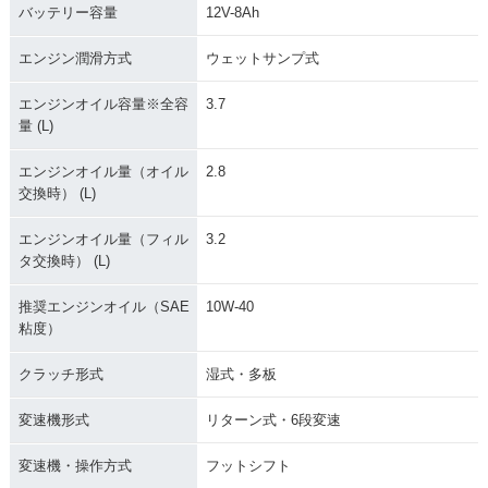
バッテリー容量
12V-8Ah
エンジン潤滑方式
ウェットサンプ式
エンジンオイル容量※全容
3.7
量 (L)
エンジンオイル量（オイル
2.8
交換時） (L)
エンジンオイル量（フィル
3.2
タ交換時） (L)
推奨エンジンオイル（SAE
10W-40
粘度）
クラッチ形式
湿式・多板
変速機形式
リターン式・6段変速
変速機・操作方式
フットシフト