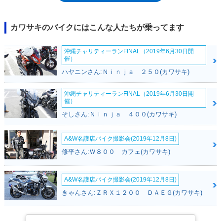
スや騒音の規制に適合するなどの小変更を受けながら（2005年にはシー
ト形状を見直して足つき性を向上）、2008年モデルまで生産された。
ZRX-Ⅱよりも後に登場した大排気量モデルのZRX1100-Ⅱ（1997年）およ
カワサキのバイクにはこんな人たちが乗ってます
び後継のZRX1200（海外向けのみ）は2005年までに販売終了していたの
で、カウル無しのZRXとしては、最後まで生き残ったモデルでもあった。
沖縄チャリティーランFINAL（2019年6月30日開
催）
ハヤニンさん:Ｎｉｎｊａ ２５０(カワサキ)
沖縄チャリティーランFINAL（2019年6月30日開
催）
そしさん:Ｎｉｎｊａ ４００(カワサキ)
A&W名護店バイク撮影会(2019年12月8日)
修平さん:Ｗ８００ カフェ(カワサキ)
A&W名護店バイク撮影会(2019年12月8日)
きゃんさん:ＺＲＸ１２００ ＤＡＥＧ(カワサキ)