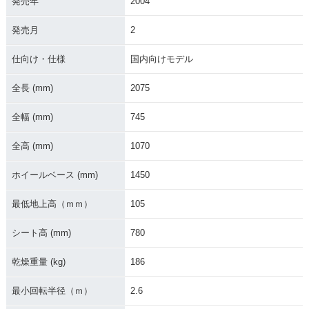
発売年
2004
2003年 ZRX-Ⅱ・マ
2001年 ZRX-Ⅱ・マ
2000年 ZRX-Ⅱ・カ
イナーチェンジ
イナーチェンジ
ラーチェンジ
発売月
2
仕向け・仕様
国内向けモデル
全長 (mm)
2075
全幅 (mm)
745
1999年 ZRX-Ⅱ・カ
1998年 ZRX-Ⅱ・マ
1997年 ZRX-Ⅱ・カ
ラーチェンジ
イナーチェンジ
ラーチェンジ
全高 (mm)
1070
ホイールベース (mm)
1450
最低地上高（ｍｍ）
105
シート高 (mm)
780
1996年 ZRX-Ⅱ・カ
1995年 ZRX-Ⅱ・新
ラーチェンジ
登場
乾燥重量 (kg)
186
最小回転半径（ｍ）
2.6