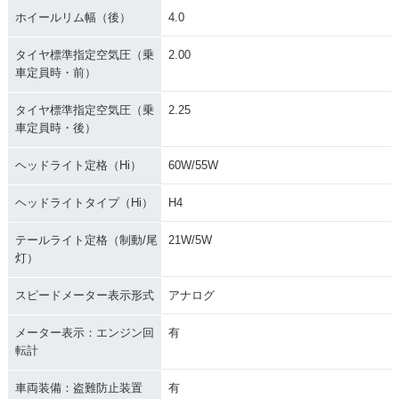
ホイールリム幅（後）
4.0
タイヤ標準指定空気圧（乗
2.00
車定員時・前）
タイヤ標準指定空気圧（乗
2.25
車定員時・後）
ヘッドライト定格（Hi）
60W/55W
ヘッドライトタイプ（Hi）
H4
テールライト定格（制動/尾
21W/5W
灯）
スピードメーター表示形式
アナログ
メーター表示：エンジン回
有
転計
車両装備：盗難防止装置
有