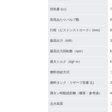
排気量 (cc)
7
気筒あたりバルブ数
4
行程（ピストンストローク）(mm)
8
2014年 W800 Chrome
2014年 W800 S
Edition・特別・限定仕様
Edition・特
最高出力（kW）
3
最高出力回転数（rpm）
6
最大トルク（kgf･m）
6
燃料供給方式
2012年 W800 Special
2012年 W800
Edition・追加
燃料タンク・リザーブ容量 (L)
3
満タン時航続距離（概算・参考値）
4
点火装置