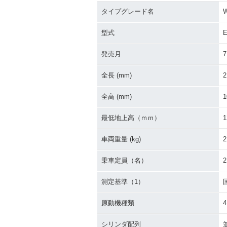
タイプグレード名
W
2023年 W800・カラー
2022年 W800 
チェンジ
T・カラーチェ
型式
E
発売月
7
全長 (mm)
2
全高 (mm)
1
2021年 W800・カラー
2020年 W80
チェンジ
最低地上高（ｍｍ）
1
車両重量 (kg)
2
乗車定員（名）
2
測定基準（1）
2016年 W800 Final Edi
2016年 W800 S
原動機種類
tion・特別・限定仕様
Edition・特
シリンダ配列