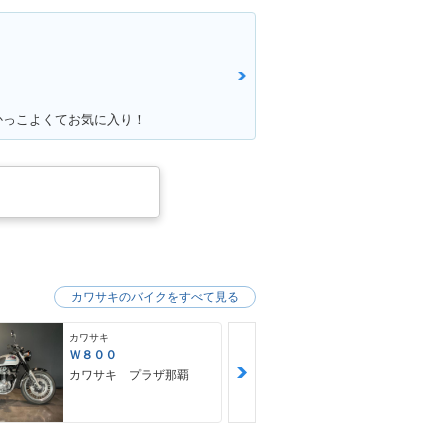
かっこよくてお気に入り！
カワサキのバイクをすべて見る
カワサキ
カワサキ
Ｗ８００
Ｗ８００
カワサキ プラザ那覇
モトフリー
那覇店