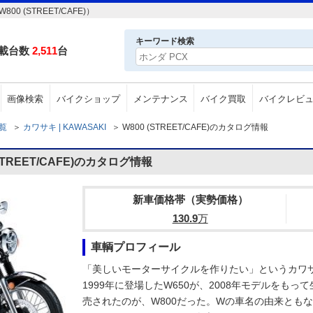
 (STREET/CAFE)）
キーワード検索
載台数
2,511
台
画像検索
バイクショップ
メンテナンス
バイク買取
バイクレビ
一覧
＞
カワサキ | KAWASAKI
＞
W800 (STREET/CAFE)のカタログ情報
STREET/CAFE)のカタログ情報
新車価格帯（実勢価格）
130.9
万
車輌プロフィール
「美しいモーターサイクルを作りたい」というカワ
1999年に登場したW650が、2008年モデルをもっ
売されたのが、W800だった。Wの車名の由来とも