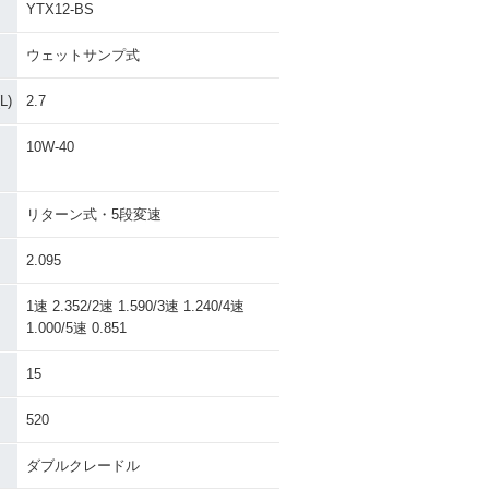
YTX12-BS
ウェットサンプ式
)
2.7
10W-40
リターン式・5段変速
2.095
1速 2.352/2速 1.590/3速 1.240/4速
1.000/5速 0.851
15
520
ダブルクレードル