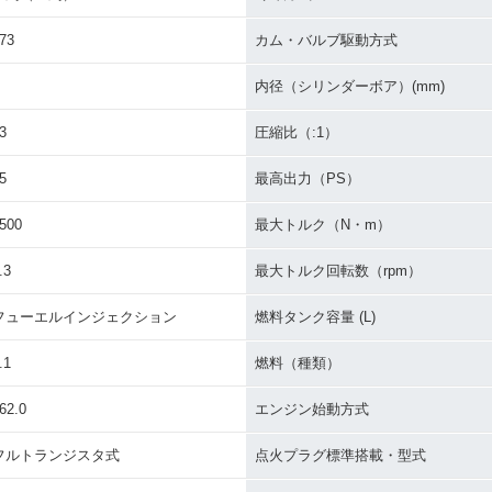
73
カム・バルブ駆動方式
内径（シリンダーボア）(mm)
3
圧縮比（:1）
pecial
2014年 W800・カラー
2013年 W800 Special
2013年 
別・限定仕様
チェンジ
Edition・特別・限定仕様
チェンジ
5
最高出力（PS）
500
最大トルク（N・m）
.3
最大トルク回転数（rpm）
フューエルインジェクション
燃料タンク容量 (L)
2011年 W800・新登場
.1
燃料（種類）
62.0
エンジン始動方式
フルトランジスタ式
点火プラグ標準搭載・型式