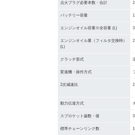
点火プラグ必要本数・合計
2
バッテリー容量
1
エンジンオイル容量※全容量 (L)
3
エンジンオイル量（フィルタ交換時）
2
(L)
クラッチ形式
変速機・操作方式
2次減速比
2
動力伝達方式
スプロケット歯数・後
3
標準チェーンリンク数
1