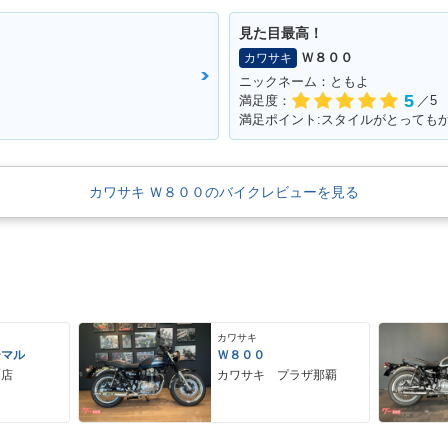
見た目最高！
Ｗ８００
カワサキ
ニックネーム：ともよ
5
満足度：
／5
満足ポイント:スタイルがとっても
カワサキ Ｗ８００のバイクレビューを見る
カワサキ
ーマル
Ｗ８００
覇店
カワサキ プラザ那覇