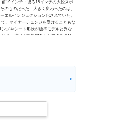
前19インチ・後ろ18インチの大径スポ
ルそのものだった。大きく変わったのは、
ューエルインジェクション化されていた。
るまで、マイナーチェンジを受けることもな
リングやシート形状が標準モデルと異な
ンゆえ、排出ガス規制をクリアするのは
活がアナウンスされた。W800ストリートと
はそのまま。従来型では19インチだった
式に変更。ABSとアシスト＆スリッパー
発売された。この先、W800はストリート
年モデル（2019年12月発売）で、
W1（1966年）を強くイメージさせたぐク
19インチホイールを再び採用した。
年）排出ガス規制に適合。燃費表示が若干変
ストリート/カフェは、2023年モデルま
もとのW800が継続されていった。