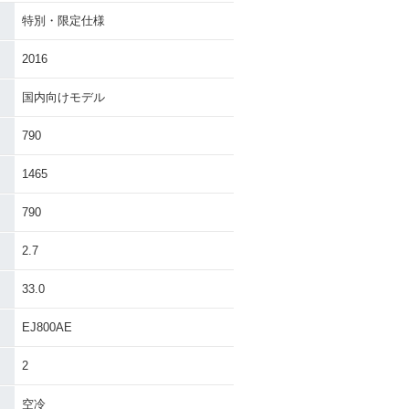
特別・限定仕様
800 STREE
2021年 W800 CAFE・
ーチェンジ
カラーチェンジ
2016
国内向けモデル
790
1465
800 STREE
2019年 W800 CAFE・
その他
790
2.7
33.0
EJ800AE
00 Black Edi
2015年 W800・カラー
2
特別・限定仕様
チェンジ
空冷