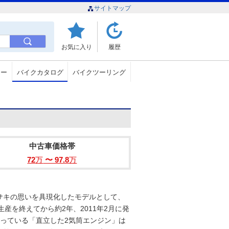
サイトマップ
お気に入り
履歴
ュー
バイクカタログ
バイクツーリング
中古車価格帯
72
万
〜 97.8
万
サキの思いを具現化したモデルとして、
て生産を終えてから約2年、2011年2月に発
なっている「直立した2気筒エンジン」は