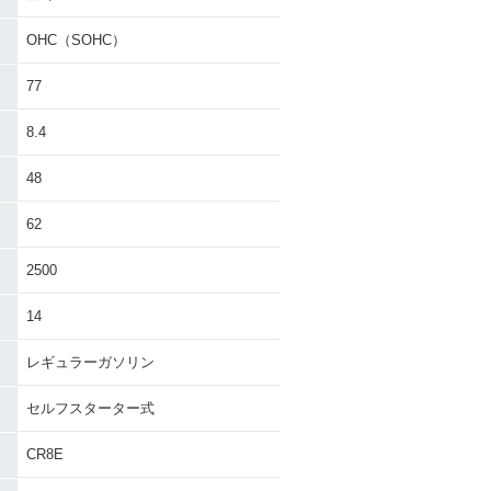
OHC（SOHC）
77
8.4
W800・カラー
2012年 W800 Chrome
Edition・特別・限定仕様
48
62
2500
14
レギュラーガソリン
セルフスターター式
CR8E