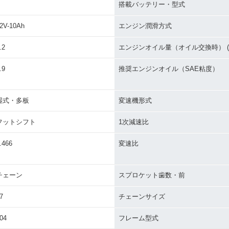
搭載バッテリー・型式
2V-10Ah
エンジン潤滑方式
.2
エンジンオイル量（オイル交換時） (L
.9
推奨エンジンオイル（SAE粘度）
湿式・多板
変速機形式
フットシフト
1次減速比
.466
変速比
チェーン
スプロケット歯数・前
7
チェーンサイズ
04
フレーム型式