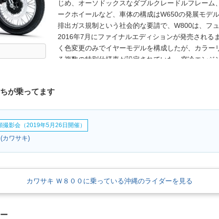
じめ、オーソドックスなダブルクレードルフレーム、
ークホイールなど、車体の構成はW650の発展モデ
排出ガス規制という社会的な要請で、W800は、フ
2016年7月にファイナルエディションが発売され
く色変更のみでイヤーモデルを構成したが、カラー
る複数の特別仕様車が設定されていた。空冷エンジ
困難かと思われたが、2018年11月に、W800の復
W800カフェの2スタイルで、もちろん空冷エンジン
たちが乗ってます
前輪は18インチとなり、ブレーキは後輪もディスク
クラッチも装備していた。日本では、2019年3月に
＆カフェのラインナップで継続かと思われたが、2020
撮影会（2019年5月26日開催）
「W800」も再登場。Wシリーズの元祖である650-
ラシックスタイル・バリエーションとして、フロント
(カワサキ)
2022年モデルでは、3機種とも平成32年（令和2
更となったが、諸元・性能に変更はなかった。W800
でのラインナップとなり、24年モデル以降は、もと
カワサキ Ｗ８００に乗っている沖縄のライダーを見る
ュー