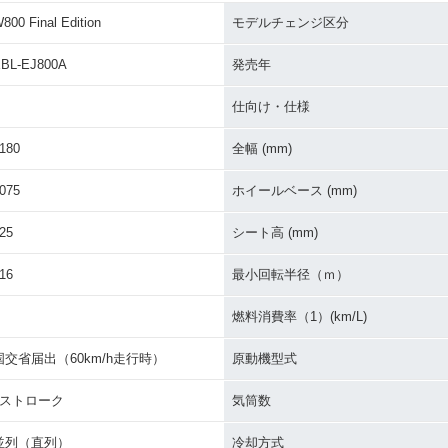
800 Final Edition
モデルチェンジ区分
STREE
2022年 W800 CAFE・
2022年 W800・カラー
2021年 W
ンジ
カラーチェンジ
チェンジ
T・カラ
BL-EJ800A
発売年
仕向け・仕様
180
全幅 (mm)
075
ホイールベース (mm)
0・新登場
2019年 W800 STREE
2019年 W800 CAFE・
2019年 W
T・新登場
新登場
T・その他
25
シート高 (mm)
16
最小回転半径（ｍ）
燃料消費率（1）(km/L)
国交省届出（60km/h走行時）
原動機型式
pecial
2016年 W800・カラー
2015年 W800 Limited E
2015年 W8
4ストローク
気筒数
別・限定仕様
チェンジ
dition・特別・限定仕様
tion・
並列（直列）
冷却方式