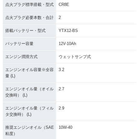
点火プラグ標準搭載・型式
CR8E
点火プラグ必要本数・合計
2
搭載バッテリー・型式
YTX12-BS
バッテリー容量
12V-10Ah
エンジン潤滑方式
ウェットサンプ式
エンジンオイル容量※全容
3.2
量 (L)
エンジンオイル量（オイル
2.7
交換時） (L)
エンジンオイル量（フィル
2.9
タ交換時） (L)
推奨エンジンオイル（SAE
10W-40
粘度）