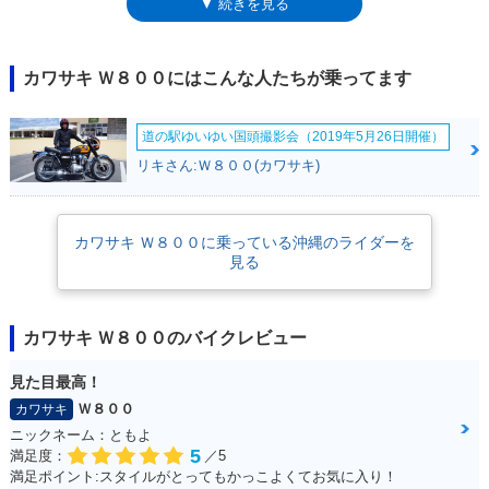
▼ 続きを見る
ションが発売されるまで、マイナーチェンジを受けることもなく色変更の
みでイヤーモデルを構成したが、カラーリングやシート形状が標準モデル
と異なる複数の特別仕様車が設定されていた。空冷エンジンゆえ、排出ガ
ス規制をクリアするのは困難かと思われたが、2018年11月に、W800の復
カワサキ Ｗ８００にはこんな人たちが乗ってます
活がアナウンスされた。W800ストリートとW800カフェの2スタイルで、
もちろん空冷エンジンはそのまま。従来型では19インチだった前輪は18
道の駅ゆいゆい国頭撮影会（2019年5月26日開催）
インチとなり、ブレーキは後輪もディスク式に変更。ABSとアシスト＆ス
リッパークラッチも装備していた。日本では、2019年3月に発売された。
リキさん:Ｗ８００(カワサキ)
この先、W800はストリート＆カフェのラインナップで継続かと思われた
が、2020年モデル（2019年12月発売）で、「W800」も再登場。Wシリー
ズの元祖である650-W1（1966年）を強くイメージさせたぐクラシックス
カワサキ Ｗ８００に乗っている沖縄のライダーを
タイル・バリエーションとして、フロント19インチホイールを再び採用し
見る
た。2022年モデルでは、3機種とも平成32年（令和2年）排出ガス規制に
適合。燃費表示が若干変更となったが、諸元・性能に変更はなかった。
W800ストリート/カフェは、2023年モデルまでのラインナップとなり、24
年モデル以降は、もともとのW800が継続されていった。
カワサキ Ｗ８００のバイクレビュー
見た目最高！
Ｗ８００
カワサキ
ニックネーム：ともよ
5
満足度：
／5
満足ポイント:スタイルがとってもかっこよくてお気に入り！