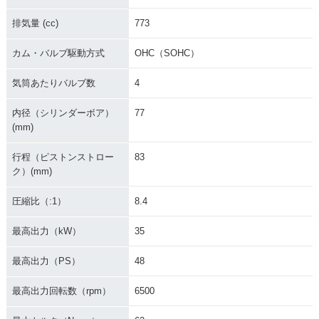
仕様
限定仕様
排気量 (cc)
773
カム・バルブ駆動方式
OHC（SOHC）
気筒あたりバルブ数
4
2015年 W800 Limit
2015年 W800 Blac
2015年 W800・カ
内径（シリンダーボア）
77
ed Edition・特別・
k Edition・特別・限
ラーチェンジ
(mm)
限定仕様
定仕様
行程（ピストンストロー
83
ク）(mm)
圧縮比（:1）
8.4
最高出力（kW）
35
2014年 W800 Chro
2014年 W800 Spec
2014年 W800・カ
me Edition・特別・
ial Edition・特別・
ラーチェンジ
最高出力（PS）
48
限定仕様
限定仕様
最高出力回転数（rpm）
6500