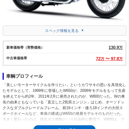
スペック情報を見る
130.9
新車価格帯（実勢価格）
万
中古車価格帯
72
〜 97.8
万
万
車輌プロフィール
「美しいモーターサイクルを作りたい」というカワサキの思いを具現化し
たモデルとして、1999年に登場したW650が、2008年モデルをもって生産
を終えてから約2年、2011年2月に発売されたのが、W800だった。Wの車
名の由来ともなっている「直立した2気筒エンジン」はじめ、オーソドッ
クスなダブルクレードルフレーム、前19インチ・後ろ18インチの大径ス
ポークホイールなど、車体の構成はW650の発展モデルそのものだった。
大きく変わったのは、排出ガス規制という社会的な要請で、W800は、フ
ューエルインジェクション化されていた。2016年7月にファイナルエディ