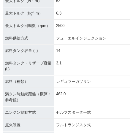
最大トルク（N・m）
62
最大トルク（kgf･m）
6.3
2013年 W800 Spec
2013年 W800・カ
2012年 W800 Chro
最大トルク回転数（rpm）
2500
ial Edition・特別・
ラーチェンジ
me Edition・特別・
限定仕様
限定仕様
燃料供給方式
フューエルインジェクション
燃料タンク容量 (L)
14
燃料タンク・リザーブ容量
3.1
(L)
2012年 W800 Spec
2012年 W800
2011年 W800・新
燃料（種類）
レギュラーガソリン
ial Edition・追加
登場
満タン時航続距離（概算・
462.0
参考値）
エンジン始動方式
セルフスターター式
点火装置
フルトランジスタ式