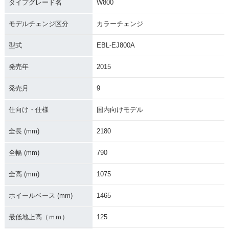
タイプグレード名
W800
ジ
モデルチェンジ区分
カラーチェンジ
型式
EBL-EJ800A
発売年
2015
2023年 W800・カ
2022年 W800 STR
2022年 W800 CAF
発売月
9
ラーチェンジ
EET・カラーチェン
E・カラーチェンジ
ジ
仕向け・仕様
国内向けモデル
全長 (mm)
2180
全幅 (mm)
790
全高 (mm)
1075
2022年 W800・カ
2021年 W800 STR
2021年 W800 CAF
ラーチェンジ
EET・カラーチェン
E・カラーチェンジ
ジ
ホイールベース (mm)
1465
最低地上高（ｍｍ）
125