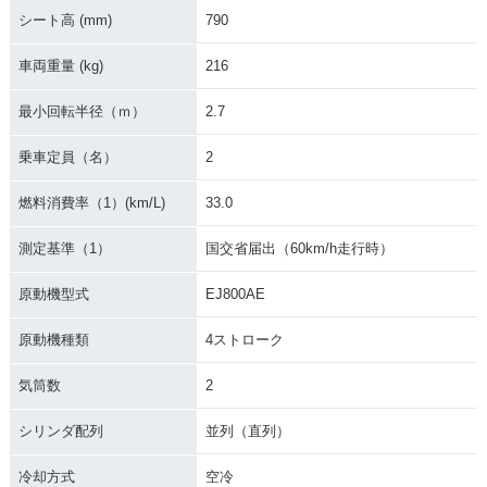
シート高 (mm)
790
車両重量 (kg)
216
2021年 W800・カ
2020年 W800・新
2019年 W800 STR
ラーチェンジ
登場
EET・新登場
最小回転半径（ｍ）
2.7
乗車定員（名）
2
燃料消費率（1）(km/L)
33.0
測定基準（1）
国交省届出（60km/h走行時）
2019年 W800 CAF
2019年 W800 STR
2019年 W800 CAF
E・新登場
EET・その他
E・その他
原動機型式
EJ800AE
原動機種類
4ストローク
気筒数
2
シリンダ配列
並列（直列）
2016年 W800 Final
2016年 W800 Spec
2016年 W800・カ
Edition・特別・限定
ial Edition・特別・
ラーチェンジ
冷却方式
空冷