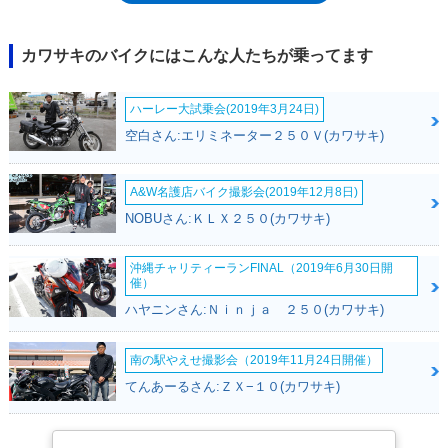
一貫してライダーの感性に訴えるモデルだった。約10年間続いたモデルラ
イフを、2009年4月に発売された「ファイナルカラー」（モデルイヤーは
2008年）で終え、その2年後に登場するW800へとバトンを渡した。
カワサキのバイクにはこんな人たちが乗ってます
ハーレー大試乗会(2019年3月24日)
空白さん:エリミネーター２５０Ｖ(カワサキ)
A&W名護店バイク撮影会(2019年12月8日)
NOBUさん:ＫＬＸ２５０(カワサキ)
沖縄チャリティーランFINAL（2019年6月30日開
催）
ハヤニンさん:Ｎｉｎｊａ ２５０(カワサキ)
南の駅やえせ撮影会（2019年11月24日開催）
てんあーるさん:ＺＸ−１０(カワサキ)