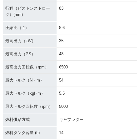
行程（ピストンストロー
83
ク）(mm)
圧縮比（:1）
8.6
最高出力（kW）
35
2004年 W650 Chro
2004年 W650 ロー
2004年 W650 アッ
me Version アップ
ハンドル仕様・マイ
プハンドル仕様・マ
最高出力（PS）
48
ハンドル仕様・特
ナーチェンジ
イナーチェンジ
別・限定仕様
最高出力回転数（rpm）
6500
最大トルク（N・m）
54
最大トルク（kgf･m）
5.5
最大トルク回転数（rpm）
5000
2003年 W650 Chro
2003年 W650 Chro
2003年 W650 ロー
me Version ローハ
me Version アップ
ハンドル仕様・カラ
ンドル仕様・特別・
ハンドル仕様・特
ーチェンジ
燃料供給方式
キャブレター
限定仕様
別・限定仕様
燃料タンク容量 (L)
14