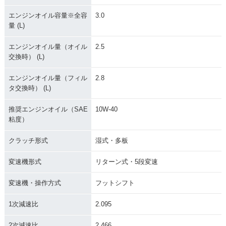
1999年 W650 アッ
1999年 W650 ロー
1999年 W650 アッ
エンジンオイル容量※全容
3.0
プハンドル仕様・追
ハンドル仕様・新登
プハンドル仕様・新
量 (L)
加
場
登場
エンジンオイル量（オイル
2.5
交換時） (L)
エンジンオイル量（フィル
2.8
タ交換時） (L)
推奨エンジンオイル（SAE
10W-40
粘度）
クラッチ形式
湿式・多板
変速機形式
リターン式・5段変速
変速機・操作方式
フットシフト
1次減速比
2.095
2次減速比
2.466