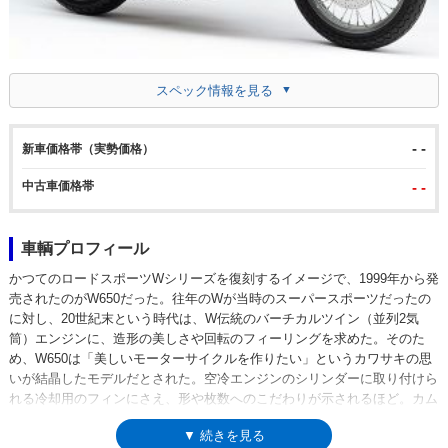
スペック情報を見る
- -
新車価格帯（実勢価格）
中古車価格帯
- -
車輌プロフィール
かつてのロードスポーツWシリーズを復刻するイメージで、1999年から発
売されたのがW650だった。往年のWが当時のスーパースポーツだったの
に対し、20世紀末という時代は、W伝統のバーチカルツイン（並列2気
筒）エンジンに、造形の美しさや回転のフィーリングを求めた。そのた
め、W650は「美しいモーターサイクルを作りたい」というカワサキの思
いが結晶したモデルだとされた。空冷エンジンのシリンダーに取り付けら
れる冷却用のフィンにさえ、形や枚数へのこだわりが示されるほど。カム
シャフトをベベルギアで駆動する675ccの並列2気筒SOHCエンジンは、パ
▼ 続きを見る
ワーの追及ではなく、味わいを表現することが主眼になるなど、W650は