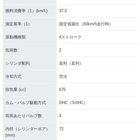
ハンドル仕様・カラ
プハンドル仕様・カ
me Version ローハ
ーチェンジ
ラーチェンジ
ンドル仕様・特別・
燃料消費率（1）(km/L)
37.0
限定仕様
測定基準（1）
国交省届出（60km/h走行時）
原動機種類
4ストローク
気筒数
2
2005年 W650 Chro
2005年 W650 ロー
2005年 W650 ロー
シリンダ配列
並列（直列）
me Version アップ
シートパッケージ ロ
シートパッケージ ア
ハンドル仕様・特
ーハンドル仕様
ップハンドル仕様・
別・限定仕様
特別・限定仕様
冷却方式
空冷
排気量 (cc)
675
カム・バルブ駆動方式
OHC（SOHC）
気筒あたりバルブ数
4
2005年 W650 ロー
2005年 W650 アッ
2004年 W650 Chro
内径（シリンダーボア）
72
ハンドル仕様
プハンドル仕様・カ
me Version ローハ
ラーチェンジ
ンドル仕様・特別・
(mm)
限定仕様