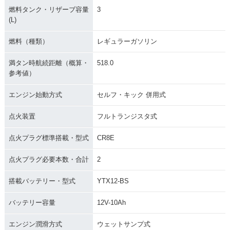
燃料タンク・リザーブ容量
3
(L)
燃料（種類）
レギュラーガソリン
2002年 W650 アッ
2003年 W650 アッ
2002年 W650 ロー
プハンドル仕様
プハンドル仕様・カ
ハンドル仕様
満タン時航続距離（概算・
518.0
ラーチェンジ
参考値）
エンジン始動方式
セルフ・キック 併用式
点火装置
フルトランジスタ式
点火プラグ標準搭載・型式
CR8E
2001年 W650 ロー
2001年 W650 アッ
1999年 W650 ロー
ハンドル仕様・マイ
プハンドル仕様・マ
ハンドル仕様・追加
点火プラグ必要本数・合計
2
ナーチェンジ
イナーチェンジ
搭載バッテリー・型式
YTX12-BS
バッテリー容量
12V-10Ah
エンジン潤滑方式
ウェットサンプ式