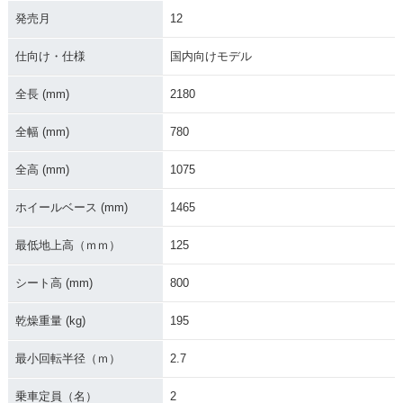
発売月
12
2007年 W650 追加
2007年 W650 追加
2007年 W650 ロー
仕向け・仕様
国内向けモデル
カラー ローハンドル
カラー アップハンド
ハンドル仕様・カラ
仕様
ル仕様・追加
ーチェンジ
全長 (mm)
2180
全幅 (mm)
780
全高 (mm)
1075
ホイールベース (mm)
1465
2007年 W650 アッ
2006年 W650 Chro
2006年 W650 Chro
プハンドル仕様・カ
me Version ローハ
me Version アップ
最低地上高（ｍｍ）
125
ラーチェンジ
ンドル仕様・特別・
ハンドル仕様・特
限定仕様
別・限定仕様
シート高 (mm)
800
乾燥重量 (kg)
195
最小回転半径（ｍ）
2.7
乗車定員（名）
2
2006年 W650 ロー
2006年 W650 アッ
2005年 W650 Chro