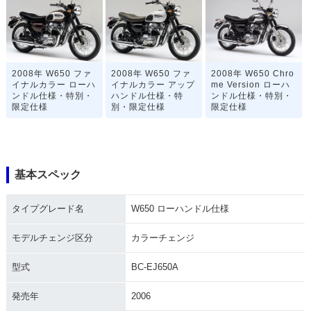
2008年 W650 ファ
2008年 W650 ファ
2008年 W650 Chro
イナルカラー ローハ
イナルカラー アップ
me Version ローハ
ンドル仕様・特別・
ハンドル仕様・特
ンドル仕様・特別・
限定仕様
別・限定仕様
限定仕様
基本スペック
タイプグレード名
W650 ローハンドル仕様
2008年 W650 Chro
2008年 W650 ロー
2008年 W650 アッ
me Version アップ
ハンドル仕様
プハンドル仕様・マ
ハンドル仕様・特
イナーチェンジ
モデルチェンジ区分
カラーチェンジ
別・限定仕様
型式
BC-EJ650A
発売年
2006