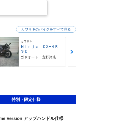
カワサキのバイクをすべて見る
カワサキ
カワサキ
Ｎｉｎｊａ ＺＸ−４Ｒ
Ｚ９００ＲＳ
ＳＥ
カワサキ プ
ゴヤオート 宜野湾店
特別・限定仕様
rome Version アップハンドル仕様