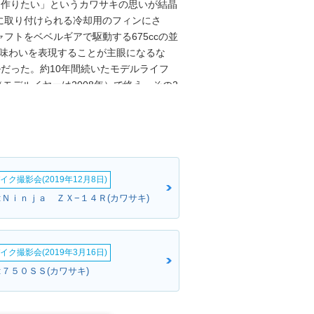
を作りたい」というカワサキの思いが結晶
に取り付けられる冷却用のフィンにさ
フトをベベルギアで駆動する675ccの並
、味わいを表現することが主眼になるな
ルだった。約10年間続いたモデルライフ
（モデルイヤーは2008年）で終え、その2
イク撮影会(2019年12月8日)
:Ｎｉｎｊａ ＺＸ−１４Ｒ(カワサキ)
イク撮影会(2019年3月16日)
:７５０ＳＳ(カワサキ)