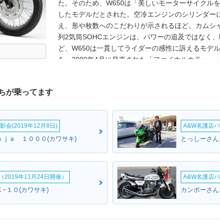
た。そのため、W650は「美しいモーターサイクル
したモデルだとされた。空冷エンジンのシリンダー
え、形や枚数へのこだわりが示されるほど。カムシャ
列2気筒SOHCエンジンは、パワーの追及ではなく
ど、W650は一貫してライダーの感性に訴えるモデ
を、2009年4月に発売された「ファイナルカラー」
年後に登場するW800へとバトンを渡した。
ちが乗ってます
会(2019年12月8日)
A&W名護店バ
ｎｊａ １０００(カワサキ)
とっしーさん
2019年11月24日開催）
A&W名護店バ
−１０(カワサキ)
カンポーさん