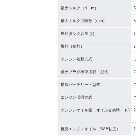
2003年 W650 Chrome
2003年 W650 
Version ローハンドル仕
Version ア
最大トルク（N・m）
5
様・特別・限定仕様
仕様・特別・限
最大トルク回転数（rpm）
5
燃料タンク容量 (L)
1
燃料（種類）
エンジン始動方式
2001年 W650 ローハン
2001年 W65
ドル仕様・マイナーチェ
ンドル仕様・マ
ンジ
ェンジ
点火プラグ標準搭載・型式
搭載バッテリー・型式
Y
エンジン潤滑方式
エンジンオイル量（オイル交換時） (L)
2
推奨エンジンオイル（SAE粘度）
1