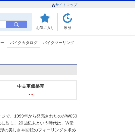
サイトマップ
お気に入り
履歴
ュー
バイクカタログ
バイクツーリング
中古車価格帯
- -
で、1999年から発売されたのがW650
に対し、20世紀末という時代は、W伝
造形の美しさや回転のフィーリングを求め