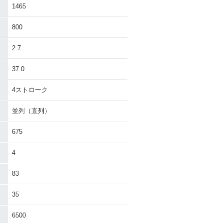
1465
W650 ローシー
2005年 W650 ローシー
800
ージ ローハンド
トパッケージ アップハン
ドル仕様・特別・限定仕
様
2.7
37.0
4ストローク
並列（直列）
W650 ローハン
2004年 W650 アップハ
675
・マイナーチェ
ンドル仕様・マイナーチ
ェンジ
4
83
35
6500