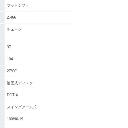
フットシフト
2.466
チェーン
37
104
27°00′
油圧式ディスク
DOT 4
スイングアーム式
100/90-19