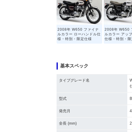
2008年 W650 ファイナ
2008年 W65
ルカラー ローハンドル仕
ルカラー アッ
様・特別・限定仕様
仕様・特別・限
基本スペック
タイプグレード名
2007年 W650 追加カラ
2007年 W65
ー ローハンドル仕様
ー アップハン
追加
型式
B
発売月
4
全長 (mm)
2