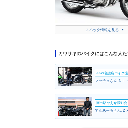
スペック情報を見る
カワサキのバイクにはこんな人た
A&W名護店バイク撮影
マッチョさん:Ｎｉ
南の駅やえせ撮影会（
てんあーるさん:ＺＸ