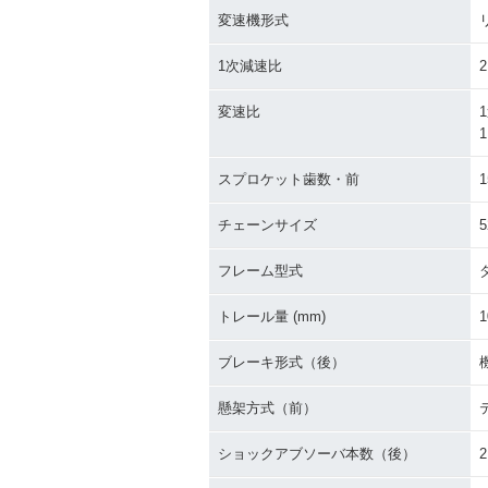
変速機形式
1次減速比
2
変速比
1
1
スプロケット歯数・前
1
チェーンサイズ
5
フレーム型式
トレール量 (mm)
1
ブレーキ形式（後）
懸架方式（前）
ショックアブソーバ本数（後）
2