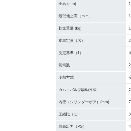
全高 (mm)
1
2006年 W650 ローハン
2006年 W65
最低地上高（ｍｍ）
1
ドル仕様・カラーチェン
ンドル仕様・カ
ジ
ンジ
乾燥重量 (kg)
1
乗車定員（名）
2
測定基準（1）
気筒数
2
2005年 W650 ローハン
2005年 W65
冷却方式
ドル仕様
ンドル仕様・カ
ンジ
カム・バルブ駆動方式
内径（シリンダーボア）(mm)
7
圧縮比（:1）
8
最高出力（PS）
4