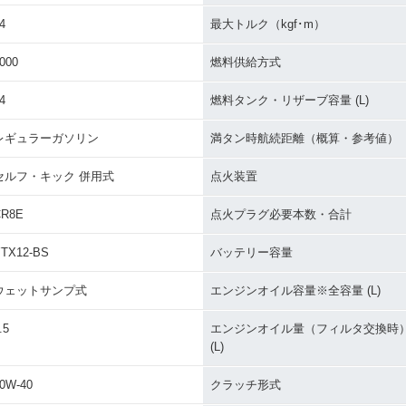
Chrome
2003年 W650 ローハン
2003年 W650 アップハ
2002年 
ップハンドル
ドル仕様・カラーチェン
ンドル仕様・カラーチェ
ドル仕様
4
最大トルク（kgf･m）
定仕様
ジ
ンジ
000
燃料供給方式
4
燃料タンク・リザーブ容量 (L)
レギュラーガソリン
満タン時航続距離（概算・参考値）
セルフ・キック 併用式
点火装置
0 アップハ
1999年 W650 ローハン
1999年 W650 アップハ
1999年 
イナーチ
ドル仕様・追加
ンドル仕様・追加
ドル仕様
CR8E
点火プラグ必要本数・合計
TX12-BS
バッテリー容量
ウェットサンプ式
エンジンオイル容量※全容量 (L)
.5
エンジンオイル量（フィルタ交換時
(L)
0W-40
クラッチ形式