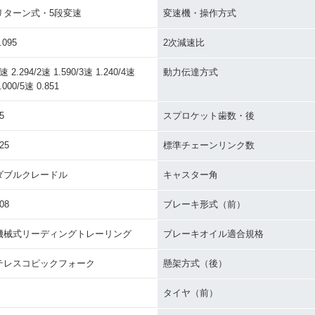
リターン式・5段変速
変速機・操作方式
.095
2次減速比
速 2.294/2速 1.590/3速 1.240/4速
動力伝達方式
.000/5速 0.851
5
スプロケット歯数・後
25
標準チェーンリンク数
ダブルクレードル
キャスター角
08
ブレーキ形式（前）
機械式リーディングトレーリング
ブレーキオイル適合規格
テレスコピックフォーク
懸架方式（後）
タイヤ（前）