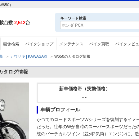
W650）
キーワード検索
載台数
2,512
台
画像検索
バイクショップ
メンテナンス
バイク買取
バイクレビ
一覧
＞
カワサキ | KAWASAKI
＞
W650のカタログ情報
のカタログ情報
新車価格帯（実勢価格）
- -
車輌プロフィール
かつてのロードスポーツWシリーズを復刻するイメージ
だった。往年のWが当時のスーパースポーツだったの
統のバーチカルツイン（並列2気筒）エンジンに、