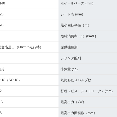
140
ホイールベース (mm)
0 アップハ
2005年 W650 Chrome
2005年 W650 Chrome
2005年 
25
シート高 (mm)
ラーチェ
Version ローハンドル仕
Version アップハンドル
トパッケ
様・特別・限定仕様
仕様・特別・限定仕様
ル仕様
95
最小回転半径（ｍ）
燃料消費率（1）(km/L)
国交省届出（60km/h走行時）
原動機種類
シリンダ配列
0 アップハ
2004年 W650 Chrome
2004年 W650 Chrome
2004年 
空冷
排気量 (cc)
ラーチェ
Version ローハンドル仕
Version アップハンドル
ドル仕様
様・特別・限定仕様
仕様・特別・限定仕様
ンジ
OHC（SOHC）
気筒あたりバルブ数
2
行程（ピストンストローク）(mm)
.6
最高出力（kW）
8
最高出力回転数（rpm）