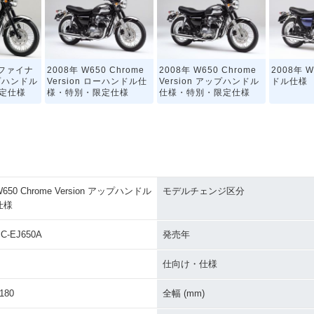
0 ファイナ
2008年 W650 Chrome
2008年 W650 Chrome
2008年 
プハンドル
Version ローハンドル仕
Version アップハンドル
ドル仕様
定仕様
様・特別・限定仕様
仕様・特別・限定仕様
W650 Chrome Version アップハンドル
モデルチェンジ区分
仕様
0 追加カラ
2007年 W650 ローハン
2007年 W650 アップハ
2006年 W
ドル仕様・
ドル仕様・カラーチェン
ンドル仕様・カラーチェ
Versio
ジ
ンジ
様・特別
C-EJ650A
発売年
仕向け・仕様
180
全幅 (mm)