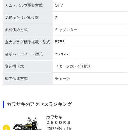
カム・バルブ駆動方式
OHV
気筒あたりバルブ数
2
燃料供給方式
キャブレター
点火プラグ標準搭載・型式
B7ES
搭載バッテリー・型式
YB7L-B
変速機形式
リターン式・4段変速
動力伝達方式
チェーン
カワサキのアクセスランキング
カワサキ
Ｚ９００ＲＳ
1
掲載台数：15