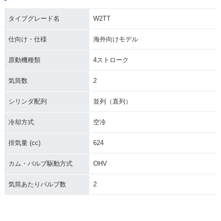
タイプグレード名
W2TT
仕向け・仕様
海外向けモデル
原動機種類
4ストローク
気筒数
2
シリンダ配列
並列（直列）
冷却方式
空冷
排気量 (cc)
624
カム・バルブ駆動方式
OHV
気筒あたりバルブ数
2