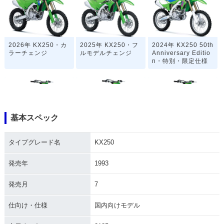
2026年 KX250・カ
2025年 KX250・フ
2024年 KX250 50th
ラーチェンジ
ルモデルチェンジ
Anniversary Editio
n・特別・限定仕様
基本スペック
2024年 KX250・カ
2023年 KX250・マ
2022年 KX250・カ
タイプグレード名
KX250
ラーチェンジ
イナーチェンジ
ラーチェンジ
発売年
1993
発売月
7
仕向け・仕様
国内向けモデル
2021年 KX250・マ
2020年 KX250・フ
2019年 KX250・新