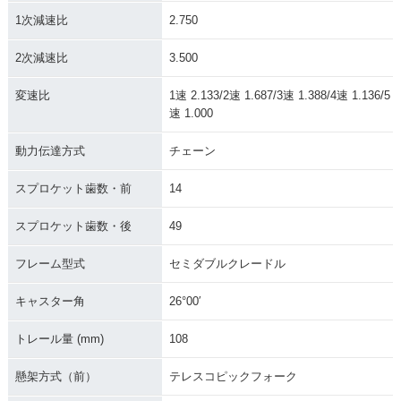
1次減速比
2.750
1983年 KX250
1982年 KX250
1981年 KX250
2次減速比
3.500
変速比
1速 2.133/2速 1.687/3速 1.388/4速 1.136/5
速 1.000
動力伝達方式
チェーン
1980年 KX250
1979年 KX250
1978年 KX250
スプロケット歯数・前
14
スプロケット歯数・後
49
フレーム型式
セミダブルクレードル
キャスター角
26°00′
1977年 KX250
1975年 KX250・新
登場
トレール量 (mm)
108
懸架方式（前）
テレスコピックフォーク