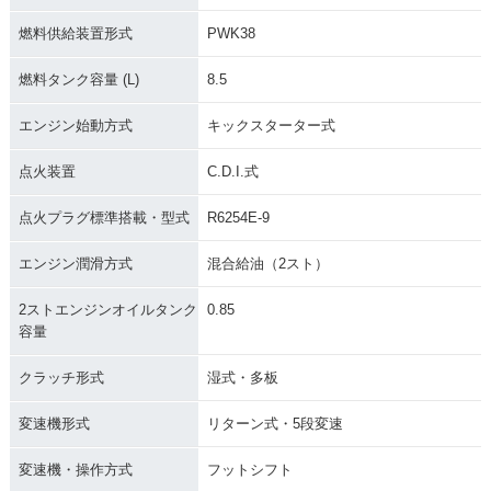
1992年 KX250
1991年 KX250
1990年 KX250
燃料供給装置形式
PWK38
燃料タンク容量 (L)
8.5
エンジン始動方式
キックスターター式
点火装置
C.D.I.式
1989年 KX250
1988年 KX250
1987年 KX250
点火プラグ標準搭載・型式
R6254E-9
エンジン潤滑方式
混合給油（2スト）
2ストエンジンオイルタンク
0.85
容量
1986年 KX250
1985年 KX250
1984年 KX250
クラッチ形式
湿式・多板
変速機形式
リターン式・5段変速
変速機・操作方式
フットシフト