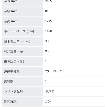
全長 (mm)
2185
イナーチェンジ
ルモデルチェンジ
登場
全幅 (mm)
815
全高 (mm)
1215
ホイールベース (mm)
1490
2008年 KX250
2007年 KX250
2006年 KX250
最低地上高（ｍｍ）
385
乾燥重量 (kg)
96.5
乗車定員（名）
1
原動機種類
2ストローク
2005年 KX250
2004年 KX250
2003年 KX250
気筒数
1
シリンダ配列
単気筒
冷却方式
水冷