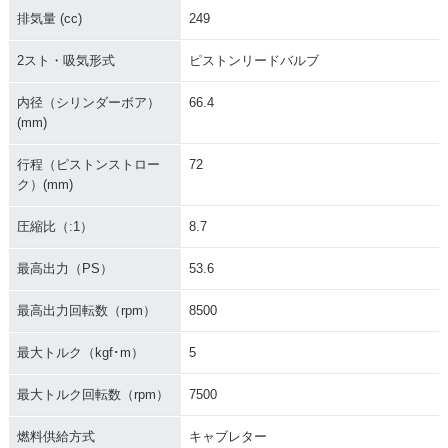
排気量 (cc)
249
2000年 KX250
1999年 KX250
2002年 KX250
2スト・吸気形式
ピストンリードバルブ
内径（シリンダーボア）
66.4
(mm)
行程（ピストンストロー
72
1998年 KX250
1997年 KX250
1996年 KX250
ク）(mm)
圧縮比（:1）
8.7
最高出力（PS）
53.6
最高出力回転数（rpm）
8500
1995年 KX250
1994年 KX250
1993年 KX250
最大トルク（kgf･m）
5
最大トルク回転数（rpm）
7500
燃料供給方式
キャブレター