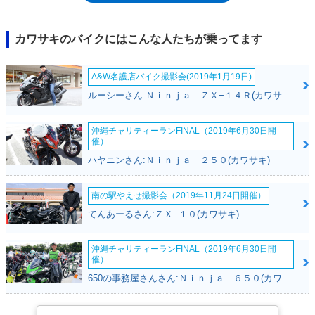
た。そのため、2019年モデル以降のKX250は、KX250F（2004～2018年）
の後継モデルということになる。2020年モデルで全面変更を受け、改名2
年目にして、本当に新型モデルとなった。エンジンのボア×ストローク
カワサキのバイクにはこんな人たちが乗ってます
を、従来型よりもビッグボア・ショートストローク化させることで、より
高回転重視のエンジン特性を得ていた。また、KX450が2019年モデルで
A&W名護店バイク撮影会(2019年1月19日)
採用したフィンガーフォロワーロッカーアームを、KX250でも採用。ま
た、スタートダッシュを決めるためのローンチコントロール装備や、付属
ルーシーさん:Ｎｉｎｊａ ＺＸ−１４Ｒ(カワサキ)
のカプラーを差し替えることで、エンジンマッピングを3パターンに変更
できたのも、KX450ゆずりだった。2021年モデルでは、セルフスタータ
沖縄チャリティーランFINAL（2019年6月30日開
ーと油圧クラッチを装備し、エンジンのレブリミット（許容最高回転数）
催）
を350rpm（毎分回転）向上させるなどの変更を受けた。2023年モデルで
ハヤニンさん:Ｎｉｎｊａ ２５０(カワサキ)
は、リアタイヤ幅をこれまでの100ミリから110ミリにワイド化するなど
の変更を受けた。2024年モデルで、KX・シリーズの50周年記念カラーモ
デルが設定された。続く2025年モデルでモデルチェンジを受けた。フレ
南の駅やえせ撮影会（2019年11月24日開催）
ームは2024年にモデルチェンジを受けたKX450用をベースにしたアルミ
てんあーるさん:ＺＸ−１０(カワサキ)
ペリメターを採用し、燃料噴射のためのインジェクターをデュアル（2か
所）配置。オンオフ可能なトラクションコントロールを採用し、エンジン
マップの選択もできるようになった。そして、2027年モデルのKX250
沖縄チャリティーランFINAL（2019年6月30日開
催）
は、その名称を、KX250Fに改めた（戻した）。この年に2ストロークエ
ンジンを搭載したフルサイズのモトクロス/エンデューロレーサー、
650の事務屋さんさん:Ｎｉｎｊａ ６５０(カワサキ)
KX327/KX327Xが登場したことが影響していた。再度、4（Four）のFを
付けることになったかたち。※KX250は一貫して競技専用モデルであり、