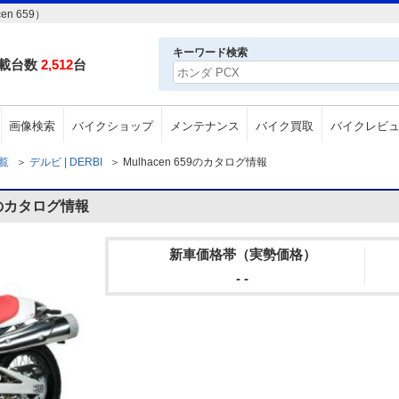
n 659）
キーワード検索
載台数
2,512
台
画像検索
バイクショップ
メンテナンス
バイク買取
バイクレビ
一覧
＞
デルビ | DERBI
＞
Mulhacen 659のカタログ情報
59のカタログ情報
新車価格帯（実勢価格）
- -