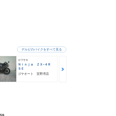
デルビのバイクをすべて見る
カワサキ
カワサキ
Ｎｉｎｊａ ＺＸ−４Ｒ
Ｚ９００ＲＳ
ＳＥ
カワサキ プ
ゴヤオート 宜野湾店
59