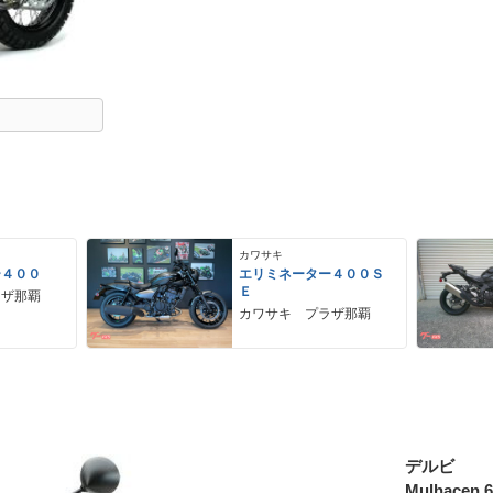
カワサキ
ー４００
エリミネーター４００Ｓ
Ｅ
ラザ那覇
カワサキ プラザ那覇
デルビ
Mulhacen 6