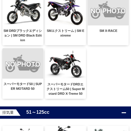
SM X-RACE
SM DRDブラックエディシ
SMエクストリーム | SM E
ョン | SM DRD Black Edit
xtreme
ion
スーパーモタード50 | SUP
スーパーモタードDRDエ
ER MOTARD 50
クストリーム50 | Super M
otard DRD X-Treme 50
51～125cc
排気量