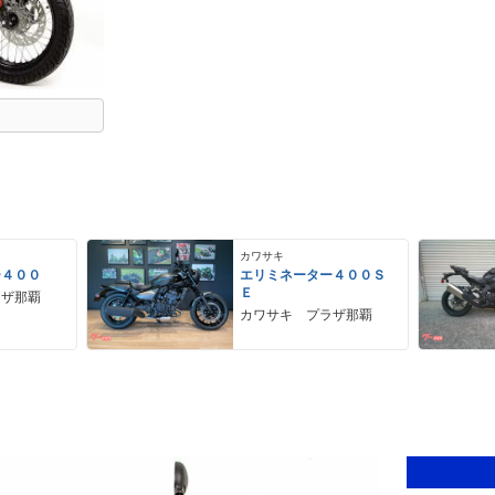
カワサキ
ー４００
エリミネーター４００Ｓ
Ｅ
ラザ那覇
カワサキ プラザ那覇