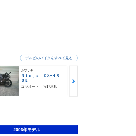
デルビのバイクをすべて見る
カワサキ
カワサキ
Ｎｉｎｊａ ＺＸ−４Ｒ
Ｚ９００ＲＳ
ＳＥ
カワサキ プ
ゴヤオート 宜野湾店
2006年モデル