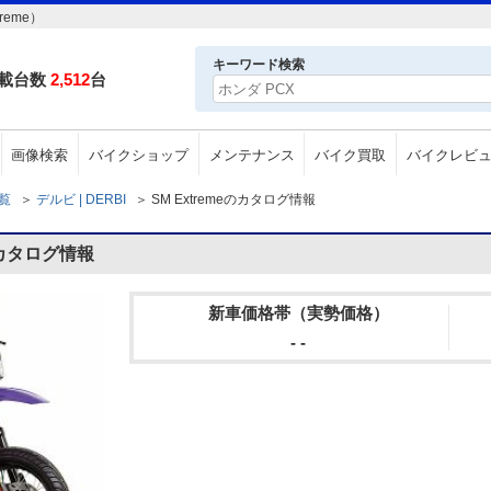
reme）
キーワード検索
載台数
2,512
台
画像検索
バイクショップ
メンテナンス
バイク買取
バイクレビ
一覧
＞
デルビ | DERBI
＞
SM Extremeのカタログ情報
のカタログ情報
新車価格帯（実勢価格）
- -