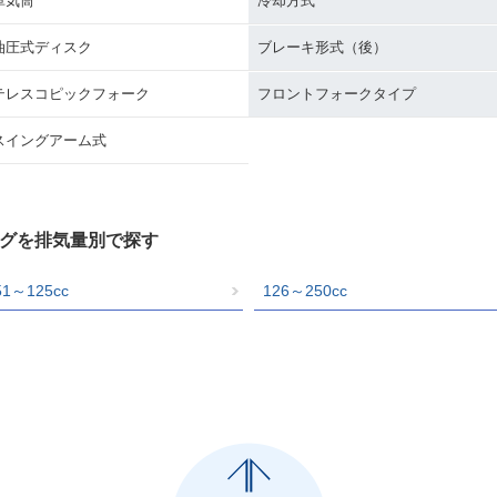
単気筒
冷却方式
油圧式ディスク
ブレーキ形式（後）
テレスコピックフォーク
フロントフォークタイプ
スイングアーム式
ログを排気量別で探す
51～125cc
126～250cc