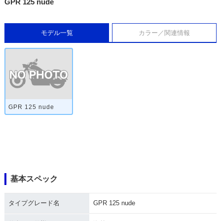
GPR 125 nude
モデル一覧
カラー／関連情報
GPR 125 nude
基本スペック
タイプグレード名
GPR 125 nude