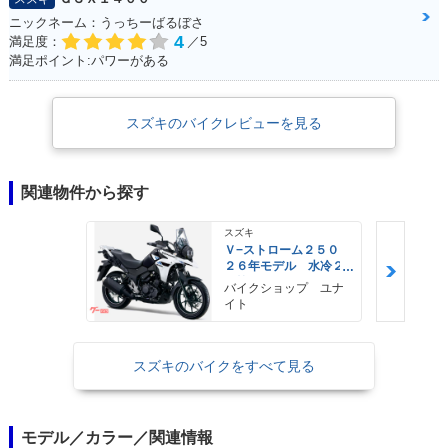
ニックネーム：うっちーばるぼさ
4
満足度：
／5
満足ポイント:パワーがある
スズキのバイクレビューを見る
関連物件から探す
スズキ
Ｖ−ストローム２５０
２６年モデル 水冷２
気筒エンジン ＬＥＤ
バイクショップ ユナ
ヘッドライト標準装備
イト
スズキのバイクをすべて見る
モデル／カラー／関連情報