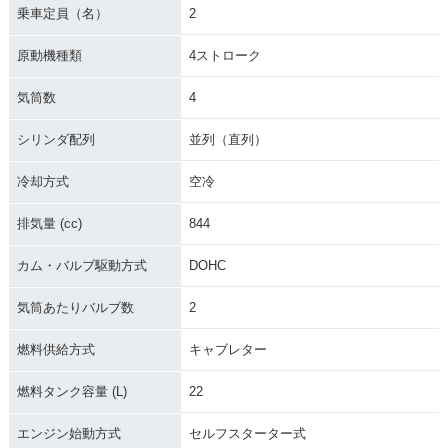
乗車定員（名）
2
1980年 GS850G・
原動機種類
4ストローク
新登場
気筒数
4
シリンダ配列
並列（直列）
冷却方式
空冷
排気量 (cc)
844
カム・バルブ駆動方式
DOHC
気筒あたりバルブ数
2
燃料供給方式
キャブレター
燃料タンク容量 (L)
22
エンジン始動方式
セルフスターター式