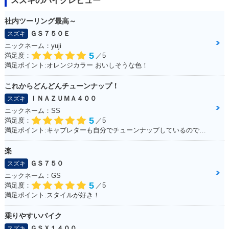
スズキのバイクレビュー
社内ツーリング最高～
ＧＳ７５０Ｅ
スズキ
ニックネーム：yuji
5
満足度：
／5
満足ポイント:オレンジカラー おいしそうな色！
これからどんどんチューンナップ！
ＩＮＡＺＵＭＡ４００
スズキ
ニックネーム：SS
5
満足度：
／5
満足ポイント:キャブレターも自分でチューンナップしているので、これからもっともっとチューンナップしていきたい♪
楽
ＧＳ７５０
スズキ
ニックネーム：GS
5
満足度：
／5
満足ポイント:スタイルが好き！
乗りやすいバイク
ＧＳＸ１４００
スズキ