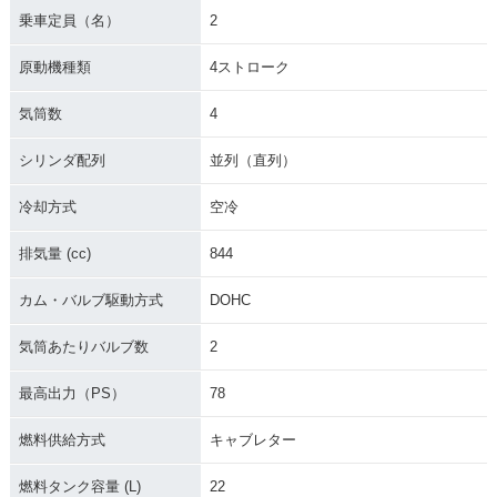
乗車定員（名）
2
1980年 GS850G・
原動機種類
4ストローク
新登場
気筒数
4
シリンダ配列
並列（直列）
冷却方式
空冷
排気量 (cc)
844
カム・バルブ駆動方式
DOHC
気筒あたりバルブ数
2
最高出力（PS）
78
燃料供給方式
キャブレター
燃料タンク容量 (L)
22