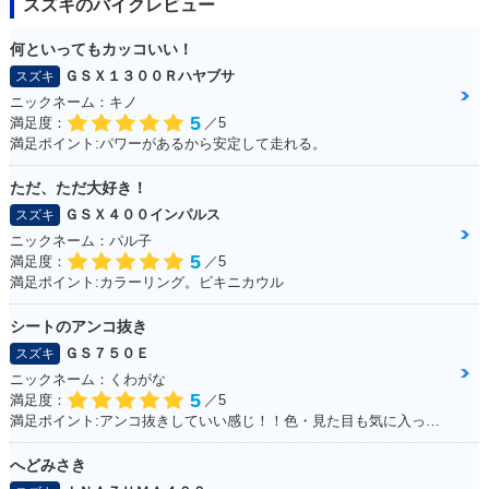
スズキのバイクレビュー
何といってもカッコいい！
ＧＳＸ１３００Ｒハヤブサ
スズキ
ニックネーム：キノ
5
満足度：
／5
満足ポイント:パワーがあるから安定して走れる。
ただ、ただ大好き！
ＧＳＸ４００インパルス
スズキ
ニックネーム：パル子
5
満足度：
／5
満足ポイント:カラーリング。ビキニカウル
シートのアンコ抜き
ＧＳ７５０Ｅ
スズキ
ニックネーム：くわがな
5
満足度：
／5
満足ポイント:アンコ抜きしていい感じ！！色・見た目も気に入っています！！！
へどみさき