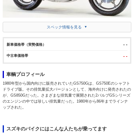
スペック情報を見る
- -
新車価格帯（実勢価格）
中古車価格帯
- -
車輌プロフィール
1980年型から国内向けに販売されていたGS750Gは、GS750Eのシャフト
ドライブ版。その排気量拡大バージョンとして、海外向けに発売されたの
が、GS850Gだった。さまざまな排気量で展開された2バルブGSシリーズ
のエンジンの中では珍しい排気量だった。1980年から86年までラインナ
ップされた。
スズキのバイクにはこんな人たちが乗ってます