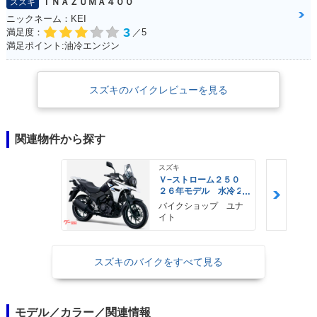
ＩＮＡＺＵＭＡ４００
スズキ
ニックネーム：KEI
3
満足度：
／5
満足ポイント:油冷エンジン
スズキのバイクレビューを見る
関連物件から探す
スズキ
Ｖ−ストローム２５０
２６年モデル 水冷２
気筒エンジン ＬＥＤ
バイクショップ ユナ
ヘッドライト標準装備
イト
スズキのバイクをすべて見る
モデル／カラー／関連情報