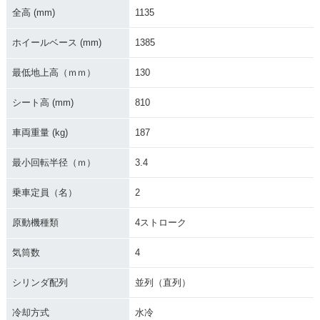
0・フルモデルチェ
0・カラーチェンジ
全高 (mm)
1135
ンジ
ホイールベース (mm)
1385
最低地上高（ｍｍ）
130
シート高 (mm)
810
2009年 GSX-R60
2008年 GSX-R60
2007年 GSX-R60
車両重量 (kg)
187
0・カラーチェンジ
0・フルモデルチェ
0・カラーチェンジ
ンジ
最小回転半径（ｍ）
3.4
乗車定員（名）
2
原動機種類
4ストローク
気筒数
4
2006年 GSX-R60
2005年 GSX-R600
2004年 GSX-R60
0・フルモデルチェ
0・フルモデルチェ
ンジ
ンジ
シリンダ配列
並列（直列）
冷却方式
水冷