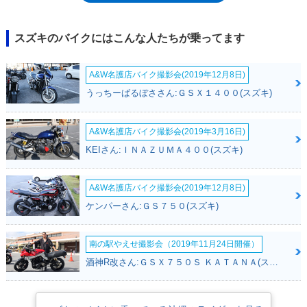
は。スーパーバイクレースの車両規則変更によるもの（4気筒・
750cc→1,000cc）で、GSX-R1000とともに、レース向きの進化を始める
ことになった。その後も、2006年、08年とモデルチェンジを繰り返し、
スズキのバイクにはこんな人たちが乗ってます
2011年型では、再びGSX-R750と基本を共通化。従来比9kgの軽量化にも
成功していた。以降、2017年モデルまで大きな変更なく生産が続けら
A&W名護店バイク撮影会(2019年12月8日)
れ、欧州ではいったんラインナップから落ちているが、北米市場では
2018年モデルとして継続販売されていた（本稿作成の2018年7月現在）。
うっちーばるぼささん:ＧＳＸ１４００(スズキ)
GSX-R600は海外向けモデルであり、日本国内ではモトマップを通じ、
2017年モデルまで「逆輸入車」として流通していた。
A&W名護店バイク撮影会(2019年3月16日)
KEIさん:ＩＮＡＺＵＭＡ４００(スズキ)
A&W名護店バイク撮影会(2019年12月8日)
ケンパーさん:ＧＳ７５０(スズキ)
南の駅やえせ撮影会（2019年11月24日開催）
酒神R改さん:ＧＳＸ７５０Ｓ ＫＡＴＡＮＡ(スズキ)