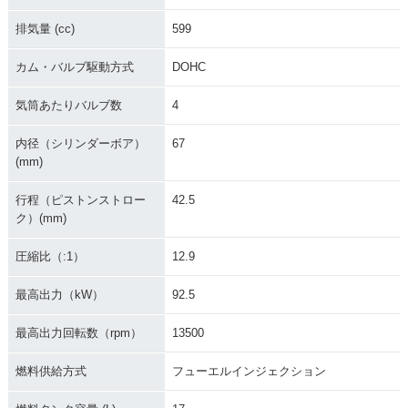
排気量 (cc)
599
カム・バルブ駆動方式
DOHC
2003年 GSX-R60
2002年 GSX-R60
2001年 GSX-R60
0・カラーチェンジ
0・カラーチェンジ
0・フルモデルチェ
気筒あたりバルブ数
4
ンジ
内径（シリンダーボア）
67
(mm)
行程（ピストンストロー
42.5
ク）(mm)
圧縮比（:1）
12.9
2000年 GSX-R60
1999年 GSX-R60
1998年 GSX-R60
0・カラーチェンジ
0・カラーチェンジ
0・マイナーチェン
ジ
最高出力（kW）
92.5
最高出力回転数（rpm）
13500
燃料供給方式
フューエルインジェクション