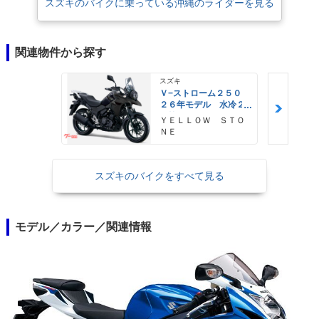
スズキのバイクに乗っている沖縄のライダーを見る
関連物件から探す
スズキ
Ｖ−ストローム２５０
２６年モデル 水冷２
気筒エンジン ＬＥＤ
ＹＥＬＬＯＷ ＳＴＯ
ヘッドライト標準装備
ＮＥ
スズキのバイクをすべて見る
モデル／カラー／関連情報