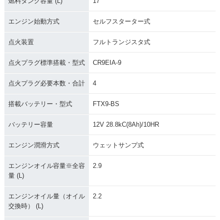
燃料タンク容量 (L)
17
1992年 GSX-R60
1997年 GSX-R60
0・新登場
0・フルモデルチェ
エンジン始動方式
セルフスターター式
ンジ
点火装置
フルトランジスタ式
点火プラグ標準搭載・型式
CR9EIA-9
点火プラグ必要本数・合計
4
搭載バッテリー・型式
FTX9-BS
バッテリー容量
12V 28.8kC(8Ah)/10HR
エンジン潤滑方式
ウェットサンプ式
エンジンオイル容量※全容
2.9
量 (L)
エンジンオイル量（オイル
2.2
交換時） (L)