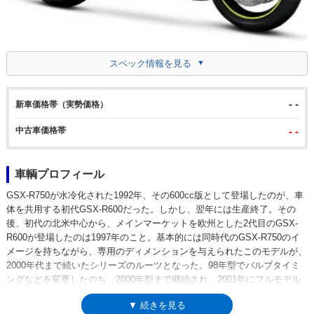
スペック情報を見る
- -
新車価格帯（実勢価格）
中古車価格帯
- -
車輌プロフィール
GSX-R750が水冷化された1992年、その600cc版として登場したのが、車
体を共用する初代GSX-R600だった。しかし、翌年には生産終了。その
後、初代の北米中心から、メインマーケットを欧州とした2代目のGSX-
R600が登場したのは1997年のこと。基本的には同時代のGSX-R750のイ
メージを持ちながら、専用のディメンションを与えられたこのモデルが、
2000年代まで続いたシリーズのルーツとなった。98年型でバルブタイミ
ングなどを変更したのち、2000年型まで継続され、2001年にフルモデル
チェンジ。フューエルインジェクションを採用。04年からの4代目では、
▼ 続きを見る
これまでのGSX-R750ベースから、GSX-R1000ベースに変更された。これ