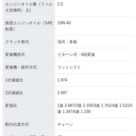
エンジンオイル量（フィル
2.5
タ交換時） (L)
推奨エンジンオイル（SAE
10W-40
粘度）
クラッチ形式
湿式・多板
変速機形式
リターン式・6段変速
変速機・操作方式
フットシフト
1次減速比
1.974
2次減速比
2.687
変速比
1速 2.687/2速 2.105/3速 1.761/4速 1.521/5
速 1.347/6速 1.230
動力伝達方式
チェーン