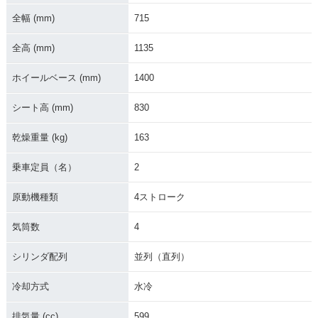
0・フルモデルチェ
0・カラーチェンジ
全幅 (mm)
715
ンジ
全高 (mm)
1135
ホイールベース (mm)
1400
シート高 (mm)
830
2009年 GSX-R60
2008年 GSX-R60
2007年 GSX-R60
乾燥重量 (kg)
163
0・カラーチェンジ
0・フルモデルチェ
0・カラーチェンジ
ンジ
乗車定員（名）
2
原動機種類
4ストローク
気筒数
4
シリンダ配列
並列（直列）
2006年 GSX-R60
2005年 GSX-R600
2004年 GSX-R60
0・フルモデルチェ
0・フルモデルチェ
ンジ
ンジ
冷却方式
水冷
排気量 (cc)
599