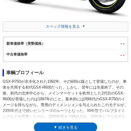
スペック情報を見る
- -
新車価格帯（実勢価格）
中古車価格帯
- -
車輌プロフィール
GSX-R750が水冷化された1992年、その600cc版として登場したのが、車
体を共用する初代GSX-R600だった。しかし、翌年には生産終了。その
後、初代の北米中心から、メインマーケットを欧州とした2代目のGSX-
R600が登場したのは1997年のこと。基本的には同時代のGSX-R750のイ
メージを持ちながら、専用のディメンションを与えられたこのモデルが、
2000年代まで続いたシリーズのルーツとなった。98年型でバルブタイミ
ングなどを変更したのち、2000年型まで継続され、2001年にフルモデル
チェンジ。フューエルインジェクションを採用。04年からの4代目では、
▼ 続きを見る
これまでのGSX-R750ベースから、GSX-R1000ベースに変更された。これ