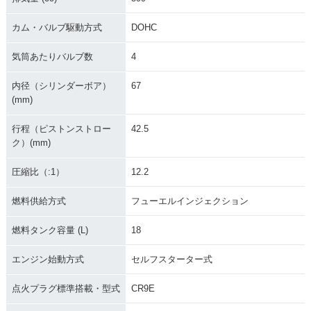
カム・バルブ駆動方式
DOHC
気筒あたりバルブ数
4
2003年 GSX-R60
2002年 GSX-R60
2001年 GSX-R60
0・カラーチェンジ
0・カラーチェンジ
0・フルモデルチェ
内径（シリンダーボア）
67
ンジ
(mm)
行程（ピストンストロー
42.5
ク）(mm)
圧縮比（:1）
12.2
燃料供給方式
フューエルインジェクション
2000年 GSX-R60
1999年 GSX-R60
1998年 GSX-R60
0・カラーチェンジ
0・カラーチェンジ
0・マイナーチェン
ジ
燃料タンク容量 (L)
18
エンジン始動方式
セルフスターター式
点火プラグ標準搭載・型式
CR9E