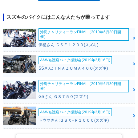
は。スーパーバイクレースの車両規則変更によるもの（4気筒・
750cc→1,000cc）で、GSX-R1000とともに、レース向きの進化を始める
ことになった。その後も、2006年、08年とモデルチェンジを繰り返し、
スズキのバイクにはこんな人たちが乗ってます
2011年型では、再びGSX-R750と基本を共通化。従来比9kgの軽量化にも
成功していた。以降、2017年モデルまで大きな変更なく生産が続けら
沖縄チャリティーランFINAL（2019年6月30日開
れ、欧州ではいったんラインナップから落ちているが、北米市場では
催）
2018年モデルとして継続販売されていた（本稿作成の2018年7月現在）。
伊禮さん:ＧＳＦ１２００(スズキ)
GSX-R600は海外向けモデルであり、日本国内ではモトマップを通じ、
2017年モデルまで「逆輸入車」として流通していた。
A&W名護店バイク撮影会(2019年3月16日)
SSさん:ＩＮＡＺＵＭＡ４００(スズキ)
沖縄チャリティーランFINAL（2019年6月30日開
催）
GSさん:ＧＳ７５０(スズキ)
A&W名護店バイク撮影会(2019年3月16日)
トウマさん:ＧＳＸ−Ｒ１０００(スズキ)