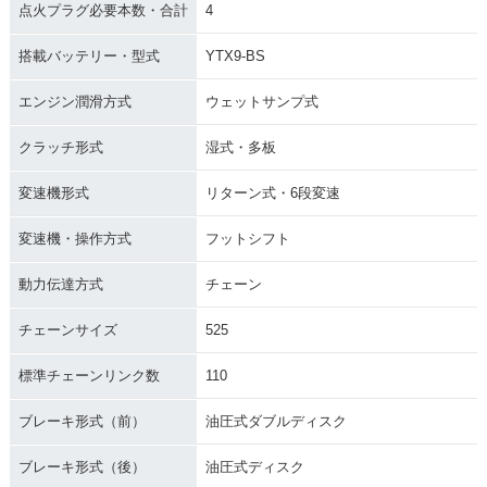
点火プラグ必要本数・合計
4
1992年 GSX-R60
1997年 GSX-R60
0・新登場
0・フルモデルチェ
搭載バッテリー・型式
YTX9-BS
ンジ
エンジン潤滑方式
ウェットサンプ式
クラッチ形式
湿式・多板
変速機形式
リターン式・6段変速
変速機・操作方式
フットシフト
動力伝達方式
チェーン
チェーンサイズ
525
標準チェーンリンク数
110
ブレーキ形式（前）
油圧式ダブルディスク
ブレーキ形式（後）
油圧式ディスク