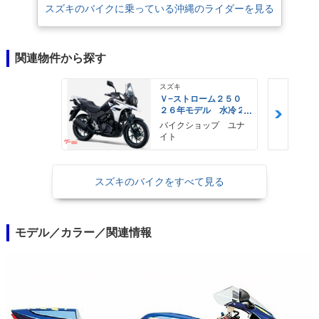
スズキのバイクに乗っている沖縄のライダーを見る
関連物件から探す
スズキ
Ｖ−ストローム２５０
２６年モデル 水冷２
気筒エンジン ＬＥＤ
バイクショップ ユナ
ヘッドライト標準装備
イト
スズキのバイクをすべて見る
モデル／カラー／関連情報