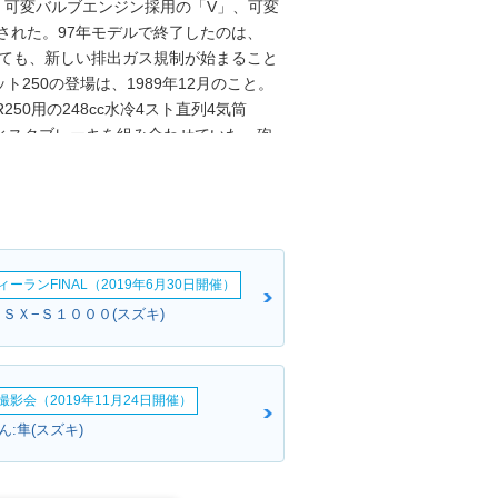
、可変バルブエンジン採用の「V」、可変
された。97年モデルで終了したのは、
対しても、新しい排出ガス規制が始まること
250の登場は、1989年12月のこと。
50用の248cc水冷4スト直列4気筒
ディスクブレーキを組み合わせていた。砲
ルだったが、1990年にはバーハンドル
したバンディット250LTDを派生モデル
を受け、この際に、バンディット250Vが
トしたバンディット250VZが設定され、
ーランFINAL（2019年6月30日開催）
ＧＳＸ−Ｓ１０００(スズキ)
影会（2019年11月24日開催）
:隼(スズキ)