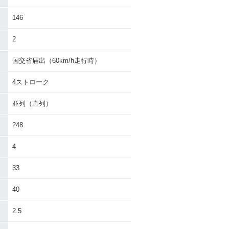
146
2
国交省届出（60km/h走行時）
4ストローク
並列（直列）
248
4
33
40
2.5