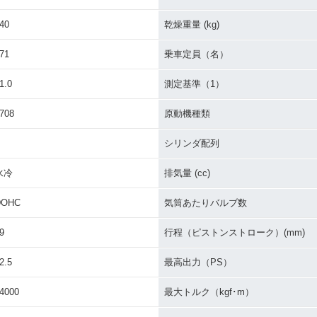
40
乾燥重量 (kg)
71
乗車定員（名）
1.0
測定基準（1）
708
原動機種類
シリンダ配列
水冷
排気量 (cc)
DOHC
気筒あたりバルブ数
9
行程（ピストンストローク）(mm)
2.5
最高出力（PS）
4000
最大トルク（kgf･m）