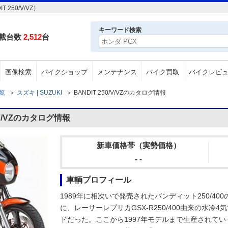
250/V/VZ）
キーワード検索
載台数
2,512
台
画像検索
バイクショップ
メンテナンス
バイク買取
バイクレビ
一覧
＞
スズキ | SUZUKI
＞
BANDIT 250/V/VZのカタログ情報
/V/VZのカタログ情報
新車価格帯（実勢価格）
- -
車輌プロフィール
1989年に相次いで発売されたバンディット250/4
に、レーサーレプリカGSX-R250/400由来の水
ドだった。ここから1997年モデルまで生産されてい