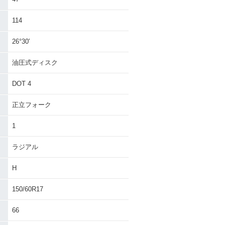
114
26°30′
油圧式ディスク
DOT 4
正立フォーク
1
ラジアル
H
150/60R17
66