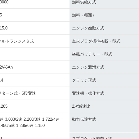
0000
燃料供給方式
5
燃料（種類）
15.0
エンジン始動方式
フルトランジスタ式
点火プラグ標準搭載・型式
搭載バッテリー・型式
2V-6Ah
エンジン潤滑方式
.4
クラッチ形式
リターン式・6段変速
変速機・操作方式
.285
2次減速比
速 3.083/2速 2.200/3速 1.722/4速
動力伝達方式
.450/5速 1.285/6速 1.150
3
スプロケット歯数・後