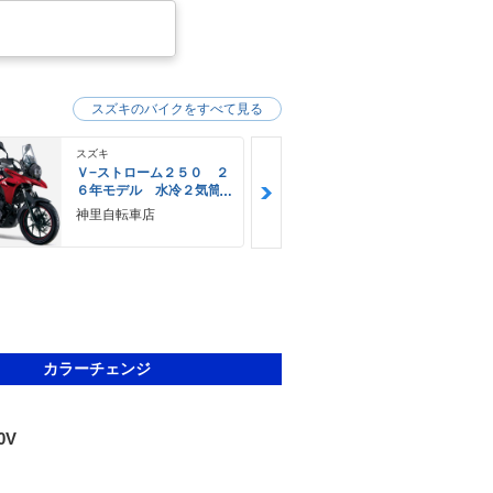
スズキのバイクをすべて見る
スズキ
スズキ
Ｖ−ストローム２５０ ２
Ｖ−ストロー
６年モデル 水冷２気筒
６年モデル 
エンジン ＬＥＤヘッド
エンジン Ｌ
神里自転車店
ＹＥＬＬＯＷ
ライト標準装備
ライト標準装
Ｅ
カラーチェンジ
0V