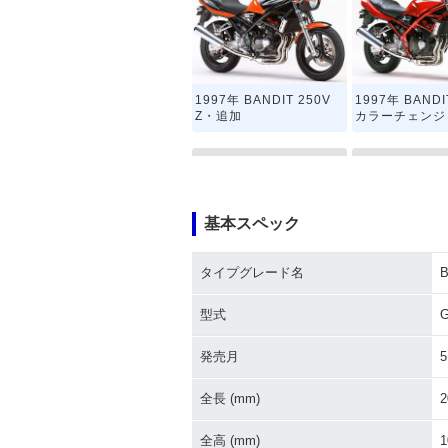
1997年 BANDIT 250V
1997年 BANDI
Z・追加
カラーチェンジ
基本スペック
タイプグレード名
B
1995年 BANDIT 250・
1994年 BANDI
フルモデルチェンジ
型式
G
発売月
5
全長 (mm)
2
全高 (mm)
1