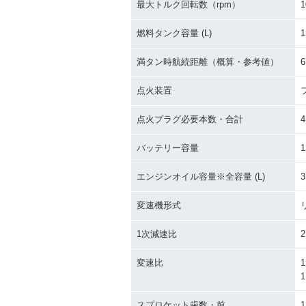
最大トルク回転数（rpm）
1
燃料タンク容量 (L)
1
満タン時航続距離（概算・参考値）
6
点火装置
点火プラグ必要本数・合計
4
バッテリー容量
1
エンジンオイル容量※全容量 (L)
3
変速機形式
1次減速比
2
変速比
1
1
スプロケット歯数・前
1