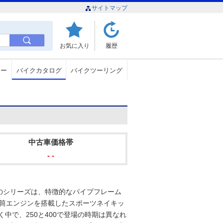
サイトマップ
お気に入り
履歴
ュー
バイクカタログ
バイクツーリング
中古車価格帯
- -
00のシリーズは、特徴的なパイプフレーム
冷4気筒エンジンを搭載したスポーツネイキッ
く中で、250と400で登場の時期は異なれ