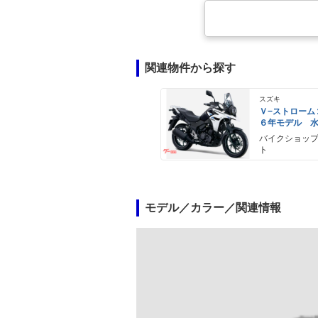
関連物件から探す
スズキ
Ｖ−ストローム
６年モデル 
エンジン Ｌ
バイクショッ
ライト標準装
ト
モデル／カラー／関連情報