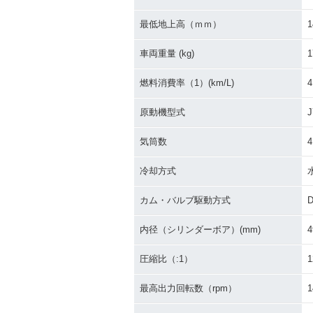
最低地上高（ｍｍ）
1
車両重量 (kg)
1
燃料消費率（1）(km/L)
4
原動機型式
J
気筒数
4
冷却方式
カム・バルブ駆動方式
内径（シリンダーボア）(mm)
4
圧縮比（:1）
1
最高出力回転数（rpm）
1