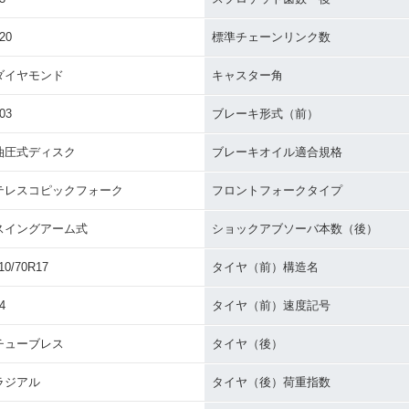
20
標準チェーンリンク数
ダイヤモンド
キャスター角
03
ブレーキ形式（前）
油圧式ディスク
ブレーキオイル適合規格
テレスコピックフォーク
フロントフォークタイプ
スイングアーム式
ショックアブソーバ本数（後）
10/70R17
タイヤ（前）構造名
4
タイヤ（前）速度記号
チューブレス
タイヤ（後）
ラジアル
タイヤ（後）荷重指数