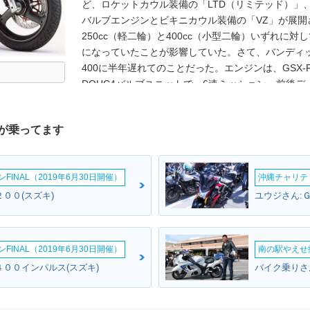
ど、ロケットカウル装備の「LTD（リミテッド）」
バルブエンジンとビキニカウル装備の「VZ」が展開
250cc（軽二輪）と400cc（小型二輪）いずれに
になっていたことが影響していた。さて、バンディット
400に半年遅れてのことだった。エンジンは、GSX-R2
DOHC4バルブユニットで、6速ミッション、前後
弾型のメーターも特徴的。初期型はセパレートハンド
を採用した。1991年5月には、ロケットカウルを装備
が乗ってます
として生み出した。1995年にはフルモデルチェンジ
登場。97年2月には、ビキニカウルをハンドルマウン
モデルライフに幕を下ろした。
INAL（2019年6月30日開催）
沖縄チャリティ
００(スズキ)
ユウジさん:
INAL（2019年6月30日開催）
南の駅やえせ撮
４００インパルス(スズキ)
バイク乗りさん