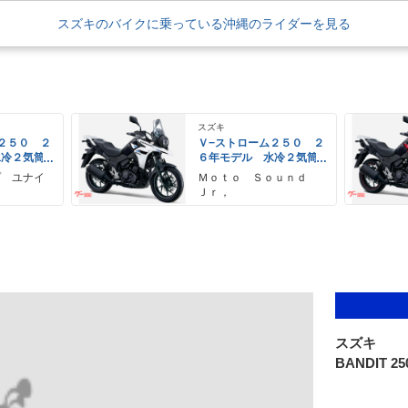
スズキのバイクに乗っている沖縄のライダーを見る
スズキ
２５０ ２
Ｖ−ストローム２５０ ２
水冷２気筒
６年モデル 水冷２気筒
ＥＤヘッド
エンジン ＬＥＤヘッド
プ ユナイ
Ｍｏｔｏ Ｓｏｕｎｄ
備
ライト標準装備
Ｊｒ，
スズキ
BANDIT 25