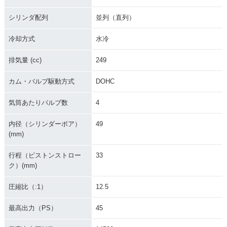
シリンダ配列
並列（直列）
冷却方式
水冷
排気量 (cc)
249
カム・バルブ駆動方式
DOHC
気筒あたりバルブ数
4
内径（シリンダーボア）
49
(mm)
行程（ピストンストロー
33
ク）(mm)
圧縮比（:1）
12.5
最高出力（PS）
45