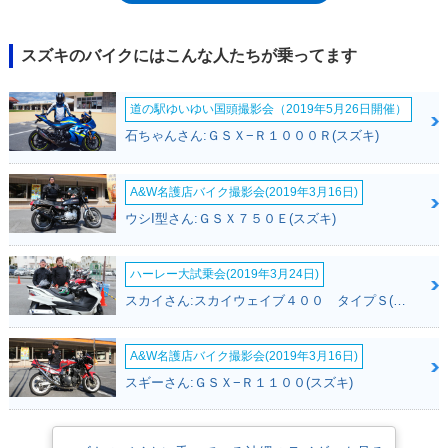
半年遅れてのことだった。エンジンは、GSX-R250用の248cc水冷4スト直
列4気筒DOHC4バルブユニットで、6速ミッション、前後ディスクブレー
キを組み合わせていた。砲弾型のメーターも特徴的。初期型はセパレート
スズキのバイクにはこんな人たちが乗ってます
ハンドルだったが、1990年にはバーハンドルを採用した。1991年5月に
は、ロケットカウルを装備したバンディット250LTDを派生モデルとして
道の駅ゆいゆい国頭撮影会（2019年5月26日開催）
生み出した。1995年にはフルモデルチェンジを受け、この際に、バンデ
ィット250Vが登場。97年2月には、ビキニカウルをハンドルマウントした
石ちゃんさん:ＧＳＸ−Ｒ１０００Ｒ(スズキ)
バンディット250VZが設定され、モデルライフに幕を下ろした。
A&W名護店バイク撮影会(2019年3月16日)
ウシI型さん:ＧＳＸ７５０Ｅ(スズキ)
ハーレー大試乗会(2019年3月24日)
スカイさん:スカイウェイブ４００ タイプＳ(スズキ)
A&W名護店バイク撮影会(2019年3月16日)
スギーさん:ＧＳＸ−Ｒ１１００(スズキ)