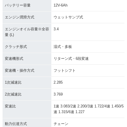
バッテリー容量
12V-6Ah
エンジン潤滑方式
ウェットサンプ式
エンジンオイル容量※全容
3.4
量 (L)
クラッチ形式
湿式・多板
変速機形式
リターン式・6段変速
変速機・操作方式
フットシフト
1次減速比
2.285
2次減速比
3.769
変速比
1速 3.083/2速 2.200/3速 1.722/4速 1.450/5
速 1.315/6速 1.227
動力伝達方式
チェーン