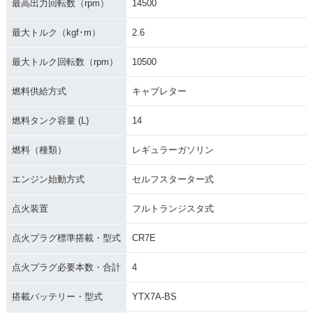
最高出力回転数（rpm）
14500
最大トルク（kgf･m）
2.6
最大トルク回転数（rpm）
10500
燃料供給方式
キャブレター
燃料タンク容量 (L)
14
燃料（種類）
レギュラーガソリン
エンジン始動方式
セルフスターター式
点火装置
フルトランジスタ式
点火プラグ標準搭載・型式
CR7E
点火プラグ必要本数・合計
4
搭載バッテリー・型式
YTX7A-BS