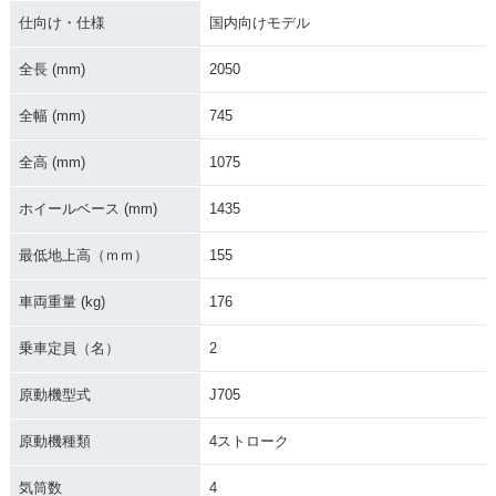
仕向け・仕様
国内向けモデル
全長 (mm)
2050
全幅 (mm)
745
1991年 BANDIT 25
1990年 BANDIT 25
1990年 BANDIT 25
全高 (mm)
1075
0・カラーチェンジ
0・マイナーチェン
0・新登場
ジ
ホイールベース (mm)
1435
最低地上高（ｍｍ）
155
車両重量 (kg)
176
乗車定員（名）
2
原動機型式
J705
原動機種類
4ストローク
気筒数
4