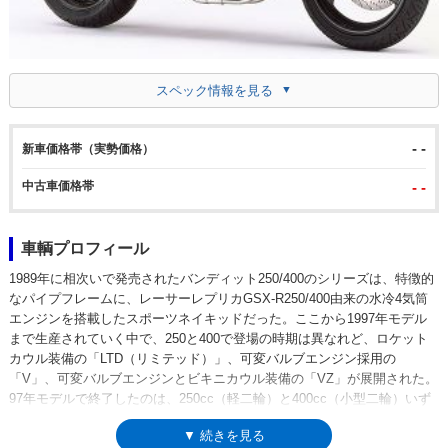
スペック情報を見る
- -
新車価格帯（実勢価格）
中古車価格帯
- -
車輌プロフィール
1989年に相次いで発売されたバンディット250/400のシリーズは、特徴的
なパイプフレームに、レーサーレプリカGSX-R250/400由来の水冷4気筒
エンジンを搭載したスポーツネイキッドだった。ここから1997年モデル
まで生産されていく中で、250と400で登場の時期は異なれど、ロケット
カウル装備の「LTD（リミテッド）」、可変バルブエンジン採用の
「V」、可変バルブエンジンとビキニカウル装備の「VZ」が展開された。
97年モデルで終了したのは、250cc（軽二輪）と400cc（小型二輪）いず
れに対しても、新しい排出ガス規制が始まることになっていたことが影響
▼ 続きを見る
していた。さて、バンディット250の登場は、1989年12月のこと。400に