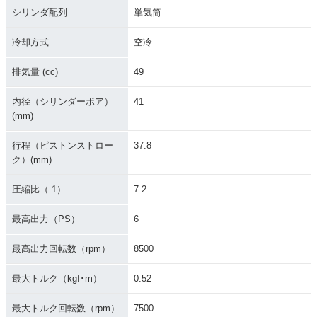
シリンダ配列
単気筒
冷却方式
空冷
排気量 (cc)
49
1972年 HUSTLER
1971年 HUSTLER
50
50・新登場
内径（シリンダーボア）
41
(mm)
行程（ピストンストロー
37.8
ク）(mm)
圧縮比（:1）
7.2
最高出力（PS）
6
最高出力回転数（rpm）
8500
最大トルク（kgf･m）
0.52
最大トルク回転数（rpm）
7500