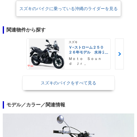
スズキのバイクに乗っている沖縄のライダーを見る
関連物件から探す
スズキ
Ｖ−ストローム２５０
２６年モデル 水冷２
気筒エンジン ＬＥＤ
Ｍｏｔｏ Ｓｏｕｎ
ヘッドライト標準装備
ｄ Ｊｒ，
スズキのバイクをすべて見る
モデル／カラー／関連情報