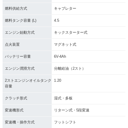
燃料供給方式
キャブレター
燃料タンク容量 (L)
4.5
エンジン始動方式
キックスターター式
点火装置
マグネット式
バッテリー容量
6V-4Ah
エンジン潤滑方式
分離給油（2スト）
2ストエンジンオイルタンク
1.20
容量
クラッチ形式
湿式・多板
変速機形式
リターン式・5段変速
変速機・操作方式
フットシフト