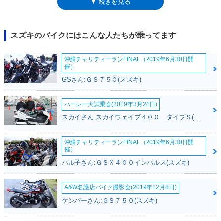
▼ 続きを見る
ット（山賊）」や「デスペラード（無法者）」のような、やはりいい意味
ではない言葉を車名に使うことが多かった。※2010年代に入って「ハス
ラー」の車名は、軽4輪SUVにも使われた。その公式サイトにおける車名
の由来には、「あらゆる事に行動的に取り組み、俊敏に行動する人という
スズキのバイクにはこんな人たちが乗ってます
イメージで、このクルマと重ね合わせました」とあった。ギャンブラーと
はかなりかけ離れたイメージだが、21世紀に「ギャンブラーです」は通用
沖縄チャリティーランFINAL（2019年6月30日開
しなかったはず。
催）
GSさん:ＧＳ７５０(スズキ)
ハーレー大試乗会(2019年3月24日)
スカイさん:スカイウェイブ４００ タイプＳ(スズキ)
沖縄チャリティーランFINAL（2019年6月30日開
催）
パル子さん:ＧＳＸ４００インパルス(スズキ)
A&W名護店バイク撮影会(2019年12月8日)
ケンパーさん:ＧＳ７５０(スズキ)