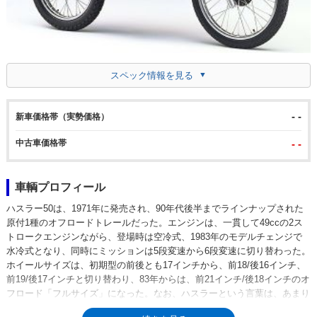
スペック情報を見る
- -
新車価格帯（実勢価格）
中古車価格帯
- -
車輌プロフィール
ハスラー50は、1971年に発売され、90年代後半までラインナップされた
原付1種のオフロードトレールだった。エンジンは、一貫して49ccの2ス
トロークエンジンながら、登場時は空冷式、1983年のモデルチェンジで
水冷式となり、同時にミッションは5段変速から6段変速に切り替わった。
ホイールサイズは、初期型の前後とも17インチから、前18/後16インチ、
前19/後17インチと切り替わり、83年からは、前21インチ/後18インチのオ
フロード「フルサイズ」になった。なお、ハスラーという言葉は、あまり
いい意味で使われるものではない（ギャンブラー）。スズキは「バンディ