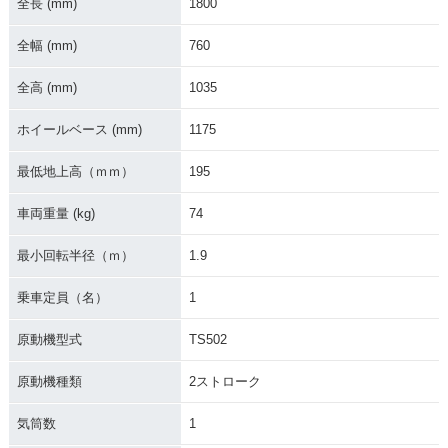
全長 (mm)
1800
1982年 HUSTLER
1981年 HUSTLER
1980年 HUSTLER
50
50
50・マイナーチェン
ジ
全幅 (mm)
760
全高 (mm)
1035
ホイールベース (mm)
1175
最低地上高（ｍｍ）
195
1978年 HUSTLER
1979年 HUSTLER
1977年 HUSTLER
50
50・マイナーチェン
50・マイナーチェン
車両重量 (kg)
74
ジ
ジ
最小回転半径（ｍ）
1.9
乗車定員（名）
1
原動機型式
TS502
1975年 HUSTLER
1974年 HUSTLER
1973年 HUSTLER
原動機種類
2ストローク
50
50
50・マイナーチェン
ジ
気筒数
1