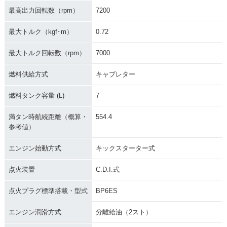
最高出力回転数（rpm）
7200
最大トルク（kgf･m）
0.72
最大トルク回転数（rpm）
7000
燃料供給方式
キャブレター
燃料タンク容量 (L)
7
満タン時航続距離（概算・
554.4
参考値）
エンジン始動方式
キックスターター式
点火装置
C.D.I.式
点火プラグ標準搭載・型式
BP6ES
エンジン潤滑方式
分離給油（2スト）