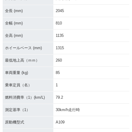
1982年 HUSTLER
1981年 HUSTLER
1980年 HUSTLER
50
50
50・マイナーチェン
ジ
全長 (mm)
2045
全幅 (mm)
810
全高 (mm)
1135
ホイールベース (mm)
1315
1978年 HUSTLER
1979年 HUSTLER
1977年 HUSTLER
50
50・マイナーチェン
50・マイナーチェン
最低地上高（ｍｍ）
260
ジ
ジ
車両重量 (kg)
85
乗車定員（名）
1
燃料消費率（1）(km/L)
79.2
1975年 HUSTLER
1974年 HUSTLER
1973年 HUSTLER
測定基準（1）
30km/h走行時
50
50
50・マイナーチェン
ジ
原動機型式
A109