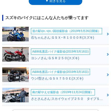
▼ 続きを見る
ット（山賊）」や「デスペラード（無法者）」のような、やはりいい意味
ではない言葉を車名に使うことが多かった。※2010年代に入って「ハス
ラー」の車名は、軽4輪SUVにも使われた。その公式サイトにおける車名
の由来には、「あらゆる事に行動的に取り組み、俊敏に行動する人という
スズキのバイクにはこんな人たちが乗ってます
イメージで、このクルマと重ね合わせました」とあった。ギャンブラーと
はかなりかけ離れたイメージだが、21世紀に「ギャンブラーです」は通用
道の駅ゆいゆい国頭撮影会（2019年5月26日開催）
しなかったはず。
石ちゃんさん:ＧＳＸ−Ｒ１０００Ｒ(スズキ)
A&W名護店バイク撮影会(2019年3月16日)
ヨシノさん:ＧＳＲ２５０(スズキ)
A&W名護店バイク撮影会(2019年3月16日)
ウシI型さん:ＧＳＸ７５０Ｅ(スズキ)
南の駅やえせ撮影会（2019年11月24日開催）
さとさんさん:スカイウェイブ２５０ タイプＳ(スズキ)