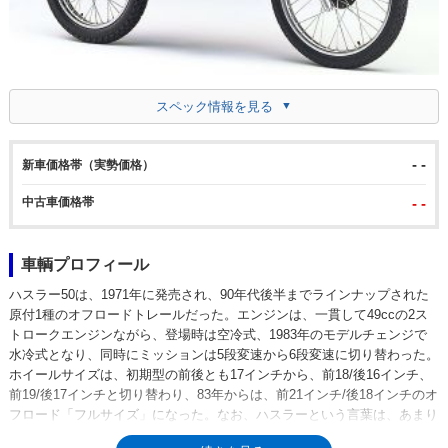
スペック情報を見る
- -
新車価格帯（実勢価格）
中古車価格帯
- -
車輌プロフィール
ハスラー50は、1971年に発売され、90年代後半までラインナップされた
原付1種のオフロードトレールだった。エンジンは、一貫して49ccの2ス
トロークエンジンながら、登場時は空冷式、1983年のモデルチェンジで
水冷式となり、同時にミッションは5段変速から6段変速に切り替わった。
ホイールサイズは、初期型の前後とも17インチから、前18/後16インチ、
前19/後17インチと切り替わり、83年からは、前21インチ/後18インチのオ
フロード「フルサイズ」になった。なお、ハスラーという言葉は、あまり
いい意味で使われるものではない（ギャンブラー）。スズキは「バンディ