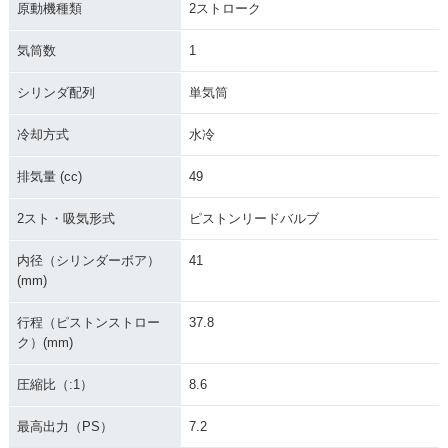
原動機種類
2ストローク
気筒数
1
シリンダ配列
単気筒
1972年 HUSTLER
1971年 HUSTLER
50
50・新登場
冷却方式
水冷
排気量 (cc)
49
2スト・吸気形式
ピストンリードバルブ
内径（シリンダーボア）
41
(mm)
行程（ピストンストロー
37.8
ク）(mm)
圧縮比（:1）
8.6
最高出力（PS）
7.2