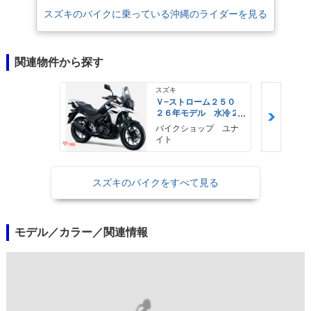
スズキのバイクに乗っている沖縄のライダーを見る
関連物件から探す
スズキ
Ｖ−ストローム２５０
２６年モデル 水冷２
気筒エンジン ＬＥＤ
バイクショップ ユナ
ヘッドライト標準装備
イト
スズキのバイクをすべて見る
モデル／カラー／関連情報