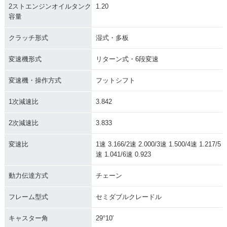
2ストエンジンオイルタンク
1.20
容量
クラッチ形式
湿式・多板
変速機形式
リターン式・6段変速
変速機・操作方式
フットシフト
1次減速比
3.842
2次減速比
3.833
変速比
1速 3.166/2速 2.000/3速 1.500/4速 1.217/5
速 1.041/6速 0.923
動力伝達方式
チェーン
フレーム型式
セミダブルクレードル
キャスター角
29°10′