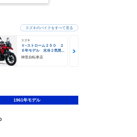
スズキのバイクをすべて見る
スズキ
スズキ
Ｖ−ストローム２５０ ２
Ｖ−ストロー
６年モデル 水冷２気筒
６年モデル 
エンジン ＬＥＤヘッド
エンジン Ｌ
神里自転車店
ＹＥＬＬＯＷ
ライト標準装備
ライト標準装
Ｅ
1961年モデル
D