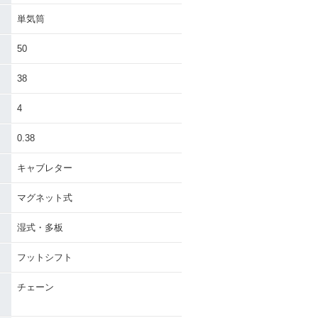
単気筒
50
38
4
0.38
キャブレター
マグネット式
湿式・多板
フットシフト
チェーン