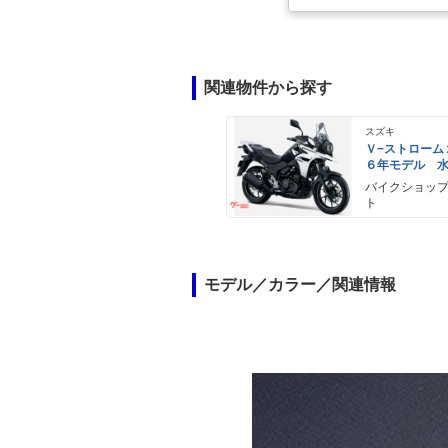
関連物件から探す
スズキ
Ｖ−ストローム
６年モデル 
エンジン Ｌ
バイクショッ
ライト標準装
ト
モデル／カラー／関連情報