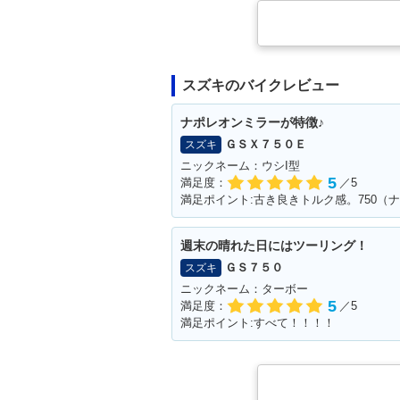
スズキのバイクレビュー
ナポレオンミラーが特徴♪
ＧＳＸ７５０Ｅ
スズキ
ニックネーム：ウシI型
5
満足度：
／5
満足ポイント:古き良きトルク感。750（
週末の晴れた日にはツーリング！
ＧＳ７５０
スズキ
ニックネーム：ターボー
5
満足度：
／5
満足ポイント:すべて！！！！