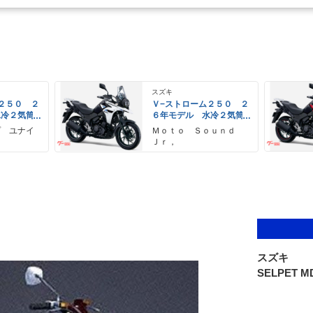
スズキ
２５０ ２
Ｖ−ストローム２５０ ２
水冷２気筒
６年モデル 水冷２気筒
ＥＤヘッド
エンジン ＬＥＤヘッド
プ ユナイ
Ｍｏｔｏ Ｓｏｕｎｄ
備
ライト標準装備
Ｊｒ，
スズキ
SELPET M