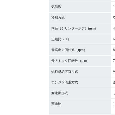
気筒数
1
冷却方式
内径（シリンダーボア）(mm)
4
圧縮比（:1）
6
最高出力回転数（rpm）
8
最大トルク回転数（rpm）
7
燃料供給装置形式
エンジン潤滑方式
変速機形式
変速比
1
1