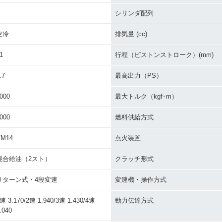
シリンダ配列
空冷
排気量 (cc)
1
行程（ピストンストローク）(mm)
.7
最高出力（PS）
000
最大トルク（kgf･m）
000
燃料供給方式
VM14
点火装置
混合給油（2スト）
クラッチ形式
リターン式・4段変速
変速機・操作方式
速 3.170/2速 1.940/3速 1.430/4速
動力伝達方式
.040