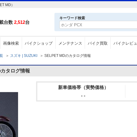
T MD）
キーワード検索
載台数
2,512
台
画像検索
バイクショップ
メンテナンス
バイク買取
バイクレビ
一覧
＞
スズキ | SUZUKI
＞
SELPET MDのカタログ情報
Dのカタログ情報
新車価格帯（実勢価格）
- -