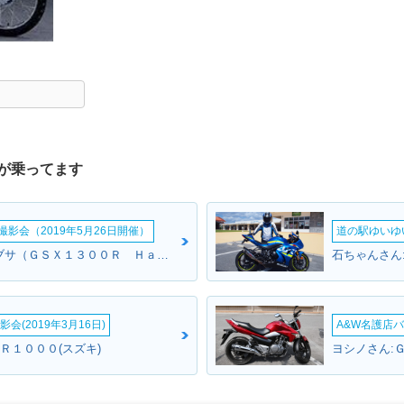
が乗ってます
影会（2019年5月26日開催）
道の駅ゆいゆ
ブラウンさん:ハヤブサ（ＧＳＸ１３００Ｒ Ｈａｙａｂｕｓａ）(スズキ)
石ちゃんさん
会(2019年3月16日)
A&W名護店バ
Ｒ１０００(スズキ)
ヨシノさん: