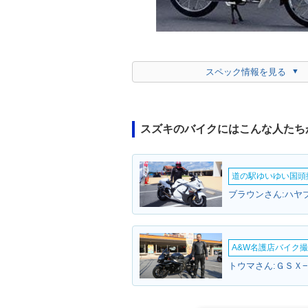
スペック情報を見る
スズキのバイクにはこんな人たち
道の駅ゆいゆい国頭撮
A&W名護店バイク撮影
トウマさん:ＧＳＸ−