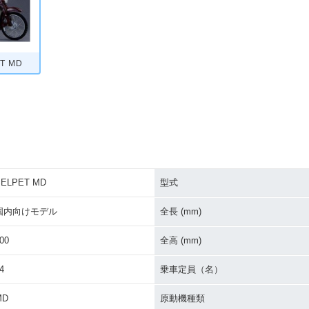
T MD
SELPET MD
型式
国内向けモデル
全長 (mm)
00
全高 (mm)
4
乗車定員（名）
MD
原動機種類