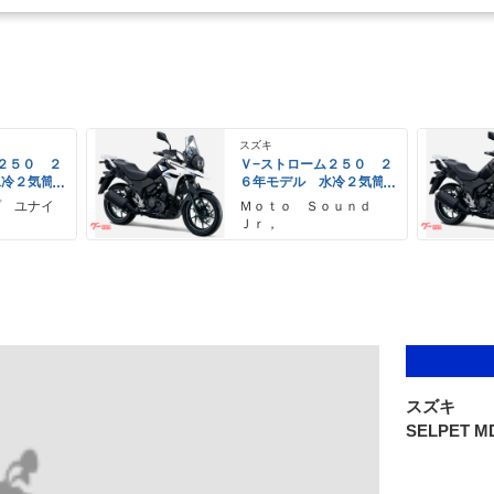
スズキ
２５０ ２
Ｖ−ストローム２５０ ２
水冷２気筒
６年モデル 水冷２気筒
ＥＤヘッド
エンジン ＬＥＤヘッド
プ ユナイ
Ｍｏｔｏ Ｓｏｕｎｄ
備
ライト標準装備
Ｊｒ，
スズキ
SELPET M