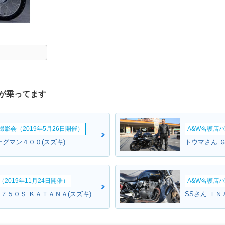
が乗ってます
影会（2019年5月26日開催）
A&W名護店バ
ーグマン４００(スズキ)
トウマさん:
2019年11月24日開催）
A&W名護店バ
７５０Ｓ ＫＡＴＡＮＡ(スズキ)
SSさん:ＩＮ