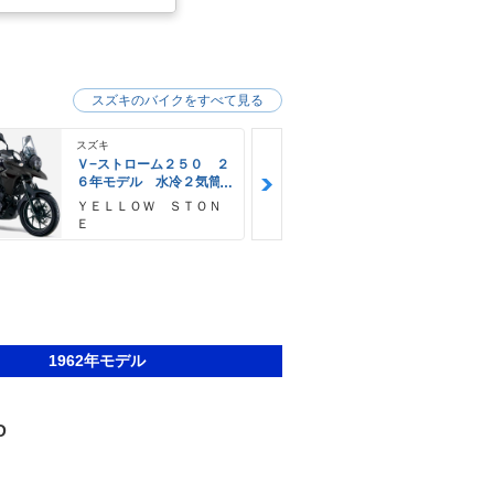
スズキのバイクをすべて見る
スズキ
スズキ
Ｖ−ストローム２５０ ２
Ｖ−ストロー
６年モデル 水冷２気筒
６年モデル 
エンジン ＬＥＤヘッド
エンジン Ｌ
ＹＥＬＬＯＷ ＳＴＯＮ
神里自転車店
ライト標準装備
ライト標準装
Ｅ
1962年モデル
D