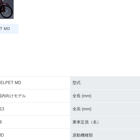
T MD
SELPET MD
型式
国内向けモデル
全長 (mm)
13
全高 (mm)
6
乗車定員（名）
MD
原動機種類