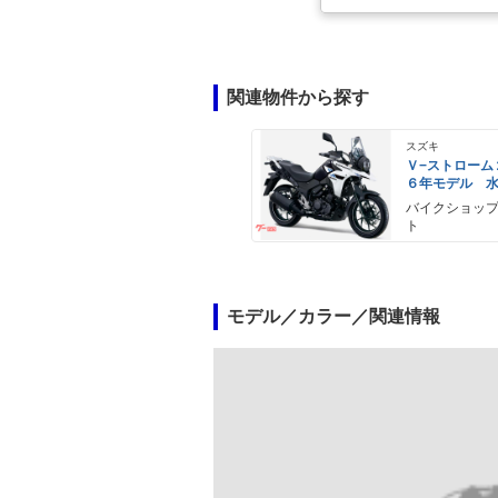
関連物件から探す
スズキ
Ｖ−ストローム
６年モデル 
エンジン Ｌ
バイクショッ
ライト標準装
ト
モデル／カラー／関連情報