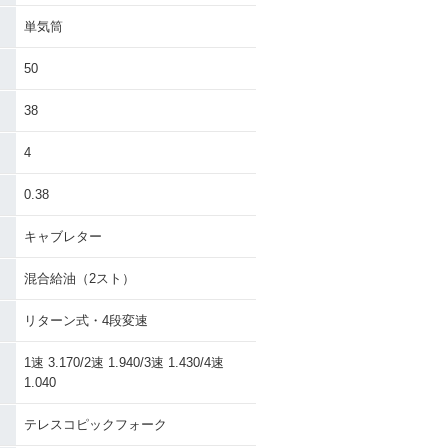
単気筒
50
38
4
0.38
キャブレター
混合給油（2スト）
リターン式・4段変速
1速 3.170/2速 1.940/3速 1.430/4速
1.040
テレスコピックフォーク