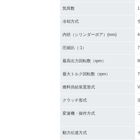
気筒数
1
冷却方式
内径（シリンダーボア）(mm)
4
圧縮比（:1）
7
最高出力回転数（rpm）
8
最大トルク回転数（rpm）
7
燃料供給装置形式
クラッチ形式
変速機・操作方式
動力伝達方式