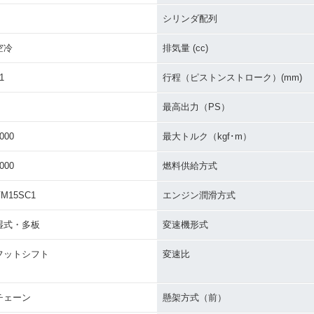
シリンダ配列
空冷
排気量 (cc)
1
行程（ピストンストローク）(mm)
最高出力（PS）
000
最大トルク（kgf･m）
000
燃料供給方式
VM15SC1
エンジン潤滑方式
湿式・多板
変速機形式
フットシフト
変速比
チェーン
懸架方式（前）