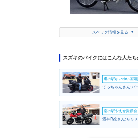
スペック情報を見る
スズキのバイクにはこんな人たち
道の駅ゆいゆい国頭撮
てっちゃんさん:バ
南の駅やえせ撮影会（
酒神R改さん:ＧＳＸ