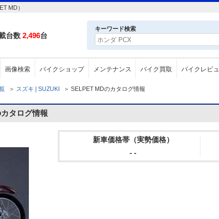
T MD）
キーワード検索
載台数
2,496
台
画像検索
バイクショップ
メンテナンス
バイク買取
バイクレビ
一覧
＞
スズキ | SUZUKI
＞
SELPET MDのカタログ情報
Dのカタログ情報
新車価格帯（実勢価格）
- -