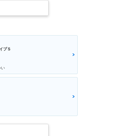
イプＳ
いい