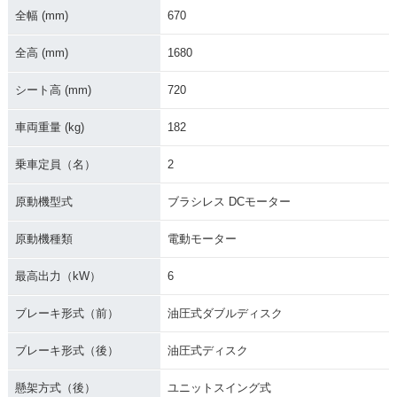
全幅 (mm)
670
全高 (mm)
1680
シート高 (mm)
720
車両重量 (kg)
182
乗車定員（名）
2
原動機型式
ブラシレス DCモーター
原動機種類
電動モーター
最高出力（kW）
6
ブレーキ形式（前）
油圧式ダブルディスク
ブレーキ形式（後）
油圧式ディスク
懸架方式（後）
ユニットスイング式