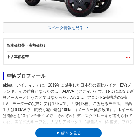
スペック情報を見る
- -
新車価格帯（実勢価格）
中古車価格帯
- -
車輌プロフィール
aidea（アイディア）は、2019年に誕生した日本発の電動バイク（EV)ブ
ランド。その前身となったのは、ADIVA（アディバ）で、ゆえに単なる新
興メーカーということではなかった。AA-1は、フロント2輪構造の3輪
EV。モーターの定格出力は1.0kwで、「原付2種」にあたるモデル。最高
出力は6.0kWで、航続可能距離は108km（メーカー試験数値）。ホイール
は3輪とも13インチサイズで、それぞれにディスクブレーキが備えられて
いた。開閉式のルーフと、大型リアボックス（容量約70L)を備え、フロン
トスクリーンにはワイパーも装備されていた。なお、AA-2は姉妹モデ
▼ 続きを見る
ル。AA-2は、エンジン車でいえば250ccクラスの「軽二輪」だった。