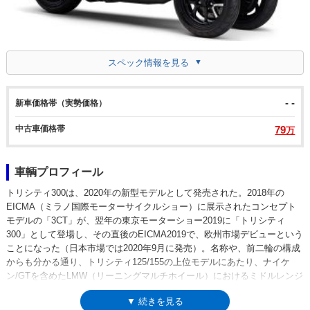
スペック情報を見る
- -
新車価格帯（実勢価格）
中古車価格帯
79
万
車輌プロフィール
トリシティ300は、2020年の新型モデルとして発売された。2018年の
EICMA（ミラノ国際モーターサイクルショー）に展示されたコンセプト
モデルの「3CT」が、翌年の東京モーターショー2019に「トリシティ
300」として登場し、その直後のEICMA2019で、欧州市場デビューという
ことになった（日本市場では2020年9月に発売）。名称や、前二輪の構成
からも分かる通り、トリシティ125/155の上位モデルにあたり、ナイケ
ン/GTを含めたLMW（リーニングマルチホイール）におけるミドルレンジ
モデルでもあった。先行していたLMW各モデルに与えられず、トリシテ
▼ 続きを見る
ィ300には採用された機能は、チルトロックアシストシステム（スタンデ