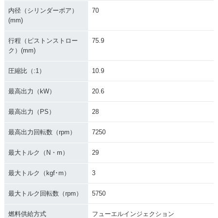
内径（シリンダーボア）
70
(mm)
行程（ピストンストロー
75.9
ク）(mm)
圧縮比（:1）
10.9
最高出力（kW）
20.6
最高出力（PS）
28
最高出力回転数（rpm）
7250
最大トルク（N・m）
29
最大トルク（kgf･m）
3
最大トルク回転数（rpm）
5750
燃料供給方式
フューエルインジェクション