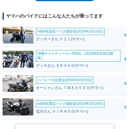
ィングアシストシステム)。これは、停車時に車両を自立させるシステム
で、操作は左側グリップのスイッチで行った。スタンディングアシストの
搭載によって、信号待ちなどの停車中に足を着く必要がなくなり、シティ
ヤマハのバイクにはこんな人たちが乗ってます
コミューターとしての利便性は大きく向上した。エンジンは、排気量
292ccの水冷単気筒SOHCユニットで、欧州向けのXMAX300（日本では排
A&W名護店バイク撮影会(2019年3月16日)
気量を落とし、XMAX250として販売）用をベースに、セッティングを最
適化したもの。ホイールサイズは3輪ともに14インチで、各輪にディスク
グッチーさん:ＦＺ１(ヤマハ)
ブレーキを装備。ヘッドライトはLED、メーターはフル液晶、キーレス始
動だった。リアブレーキロック/解除は、フロントパネル左側に配置され
沖縄チャリティーランFINAL（2019年6月30日開
たラチェットレバーで行った。2020年9月の発売以来、仕様変更も排ガス
催）
規制への対応もなかったが、2024年モデルになって、平成32年（令和2
グッチさん:ＳＲ４００(ヤマハ)
年）規制をクリア。型式は新たに「8BL-SH21J」となった。※欧州市場で
は、4輪免許（B免許）で運転可能だった。日本では普通自動二輪（AT限
定）免許以上が必要。欧州向けモデルに存在したフットブレーキは、日本
ハーレー大試乗会(2019年3月24日)
向けには存在しなかった。
オーシャンさん:ＴＭＡＸ５３０(ヤマハ)
A&W名護店バイク撮影会(2019年3月16日)
塩川さん:ＸＪＲ４００(ヤマハ)