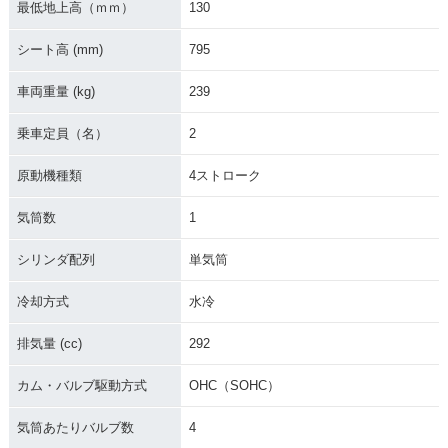
最低地上高（ｍｍ）
130
シート高 (mm)
795
車両重量 (kg)
239
乗車定員（名）
2
原動機種類
4ストローク
気筒数
1
シリンダ配列
単気筒
冷却方式
水冷
排気量 (cc)
292
カム・バルブ駆動方式
OHC（SOHC）
気筒あたりバルブ数
4