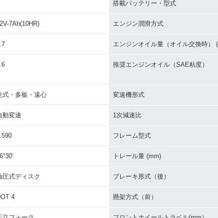
搭載バッテリー・型式
2V-7Ah(10HR)
エンジン潤滑方式
.7
エンジンオイル量（オイル交換時） (L
.6
推奨エンジンオイル（SAE粘度）
乾式・多板・遠心
変速機形式
自動変速
1次減速比
.590
フレーム型式
6°30′
トレール量 (mm)
油圧式ディスク
ブレーキ形式（後）
OT 4
懸架方式（前）
正立フォーク
フロントホイールトラベル(mm）