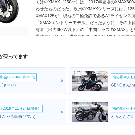
向けのXMAX（250cc）は、2017年登場のXMA
わせたものだった。欧州のXMAXシリーズには、125c
XMAX125が、現地の二輪免許であるA1ライセンス所
「XMAXエントリーモデル」だったように、その上位に
有者（出力35kW以下）の「中間クラスのXMAX」
搭載エンジンは、排気量292ccの水冷4スト単気筒S
70mm×75.9mm。後に日本で発売されたXMAX(25
短という違いだったことが分かった。トラクションコ
が乗ってます
システムを標準採用した。上級仕様として、アイアン
（2020年）も設定された。2021年モデルでは、
本未発売モデル
会(2019年3月16日)
南の駅やえせ撮
(ヤマハ)
GENOさん:
2019年11月24日開催）
南の駅やえせ撮
ＨＡ・他車種(ヤマハ)
とみとんさん