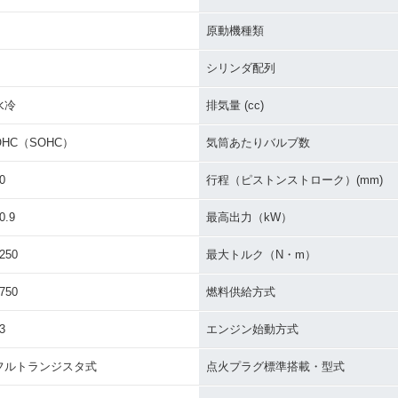
原動機種類
シリンダ配列
水冷
排気量 (cc)
OHC（SOHC）
気筒あたりバルブ数
0
行程（ピストンストローク）(mm)
0.9
最高出力（kW）
250
最大トルク（N・m）
750
燃料供給方式
3
エンジン始動方式
フルトランジスタ式
点火プラグ標準搭載・型式