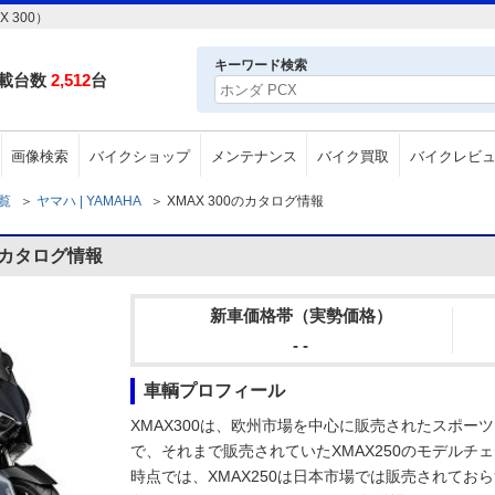
 300）
キーワード検索
載台数
2,512
台
画像検索
バイクショップ
メンテナンス
バイク買取
バイクレビ
一覧
＞
ヤマハ | YAMAHA
＞
XMAX 300のカタログ情報
0のカタログ情報
新車価格帯（実勢価格）
- -
車輌プロフィール
XMAX300は、欧州市場を中心に販売されたスポーツ
で、それまで販売されていたXMAX250のモデルチ
時点では、XMAX250は日本市場では販売されておら