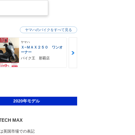
ヤマハのバイクをすべて見る
ヤマハ
ヤマハ
Ｘ−ＭＡＸ２５０ ワンオ
ＭＴ−０３（
ーナー
ＨＵＢＷＡＹ
バイク王 那覇店
2020年モデル
 TECH MAX
は英国市場での表記