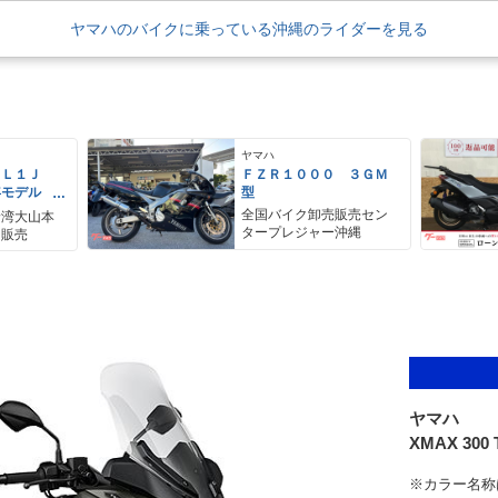
ヤマハのバイクに乗っている沖縄のライダーを見る
ヤマハ
ＥＬ１Ｊ
ＦＺＲ１０００ ３ＧＭ
年モデル
型
レス リア
全国バイク卸売販売セン
野湾大山本
アＢＯＸ
タープレジャー沖縄
ク販売
ヤマハ
XMAX 300
※カラー名称