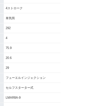
4ストローク
単気筒
292
4
75.9
20.6
29
フューエルインジェクション
セルフスターター式
LMAR8A-9