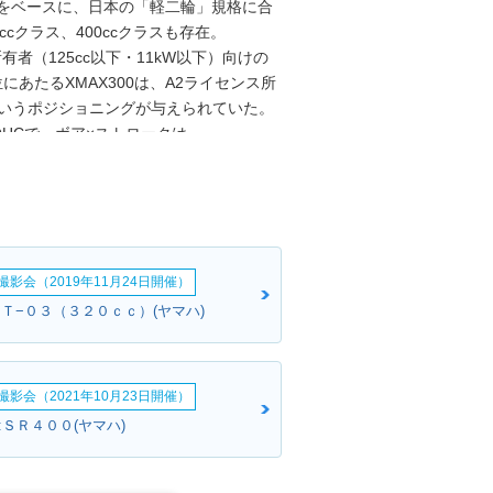
X300をベースに、日本の「軽二輪」規格に合
cクラス、400ccクラスも存在。
有者（125cc以下・11kW以下）向けの
あたるXMAX300は、A2ライセンス所
というポジショニングが与えられていた。
OHCで、ボア×ストロークは、
0）は70×64.9だったので、ストロークの長
ントロール、ABS、キーレススタート
マックス（2019年）やテックマックス
欧州の環境規制のユーロ5に適合した。※日
影会（2019年11月24日開催）
ＭＴ−０３（３２０ｃｃ）(ヤマハ)
影会（2021年10月23日開催）
:ＳＲ４００(ヤマハ)