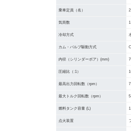
乗車定員（名）
2
気筒数
1
冷却方式
カム・バルブ駆動方式
内径（シリンダーボア）(mm)
7
圧縮比（:1）
1
最高出力回転数（rpm）
7
最大トルク回転数（rpm）
5
燃料タンク容量 (L)
1
点火装置