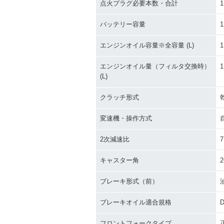
点火プラグ必要本数・合計
1
バッテリー容量
1
エンジンオイル容量※全容量 (L)
1
エンジンオイル量（フィルタ交換時）
1
(L)
クラッチ形式
変速機・操作方式
2次減速比
7
キャスター角
2
ブレーキ形式（前）
ブレーキオイル適合規格
D
フロントフォークタイプ