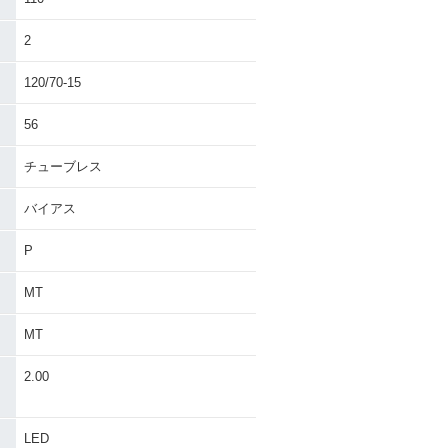
2
120/70-15
56
チューブレス
バイアス
P
MT
MT
・
2.00
LED