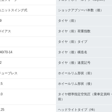
ユニットスイング式
ショックアブソーバ本数（後）
9
タイヤ（前）
バイアス
タイヤ（前）荷重指数
P
タイヤ（前）タイプ
40/70-14
タイヤ（後）構造名
2
タイヤ（後）速度記号
チューブレス
ホイールリム形状（前）
.5
ホイールリム形状（後）
.0
タイヤ標準指定空気圧（乗車定員時
前）
.25
ヘッドライトタイプ（Hi）