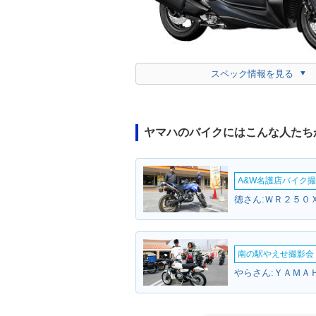
スペック情報を見る
ヤマハのバイクにはこんな人たち
A&W名護店バイク撮影
徳さん:ＷＲ２５０Ｘ
南の駅やえせ撮影会（
やらさん:ＹＡＭＡ