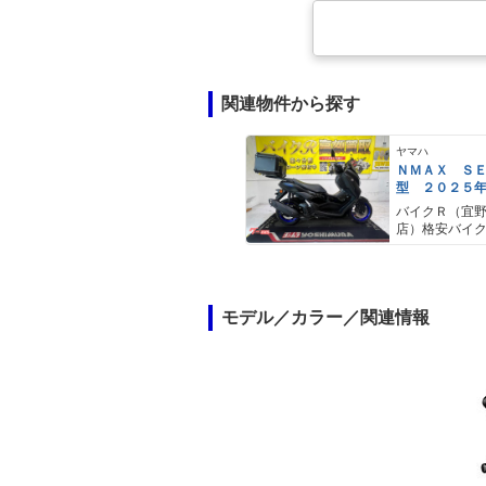
関連物件から探す
ヤマハ
ＮＭＡＸ Ｓ
型 ２０２５
ＡＢＳ キー
バイクＲ（宜
キャリア リ
店）格安バイ
モデル／カラー／関連情報