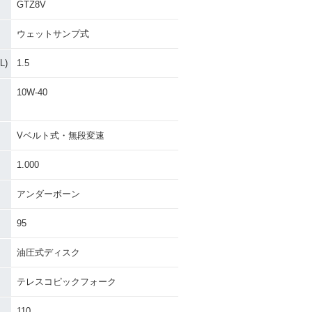
GTZ8V
ウェットサンプ式
)
1.5
10W-40
Vベルト式・無段変速
1.000
アンダーボーン
95
油圧式ディスク
テレスコピックフォーク
110