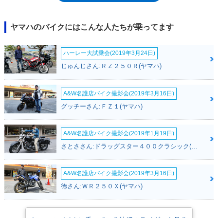
（出力35kW以下）の「中間クラスのXMAX」というポジショニングが与
えられていた。搭載エンジンは、排気量292ccの水冷4スト単気筒SOHC
で、ボア×ストロークは、70mm×75.9mm。後に日本で発売された
ヤマハのバイクにはこんな人たちが乗ってます
XMAX(250）は70×64.9だったので、ストロークの長短という違いだった
ことが分かった。トラクションコントロール、ABS、キーレススタートシ
ハーレー大試乗会(2019年3月24日)
ステムを標準採用した。上級仕様として、アイアンマックス（2019年）
やテックマックス（2020年）も設定された。2021年モデルでは、欧州の
じゅんじさん:ＲＺ２５０Ｒ(ヤマハ)
環境規制のユーロ5に適合した。※日本未発売モデル
A&W名護店バイク撮影会(2019年3月16日)
グッチーさん:ＦＺ１(ヤマハ)
A&W名護店バイク撮影会(2019年1月19日)
さとささん:ドラッグスター４００クラシック(ヤマハ)
A&W名護店バイク撮影会(2019年3月16日)
徳さん:ＷＲ２５０Ｘ(ヤマハ)