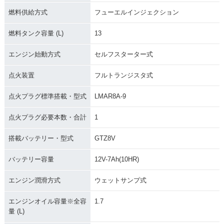
燃料供給方式
フューエルインジェクション
燃料タンク容量 (L)
13
エンジン始動方式
セルフスターター式
点火装置
フルトランジスタ式
点火プラグ標準搭載・型式
LMAR8A-9
点火プラグ必要本数・合計
1
搭載バッテリー・型式
GTZ8V
バッテリー容量
12V-7Ah(10HR)
エンジン潤滑方式
ウェットサンプ式
エンジンオイル容量※全容
1.7
量 (L)