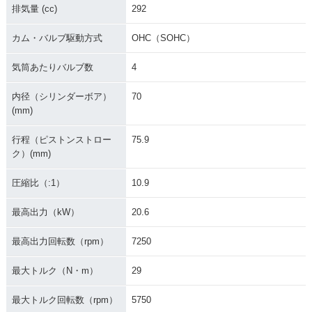
排気量 (cc)
292
カム・バルブ駆動方式
OHC（SOHC）
気筒あたりバルブ数
4
内径（シリンダーボア）
70
(mm)
行程（ピストンストロー
75.9
ク）(mm)
圧縮比（:1）
10.9
最高出力（kW）
20.6
最高出力回転数（rpm）
7250
最大トルク（N・m）
29
最大トルク回転数（rpm）
5750