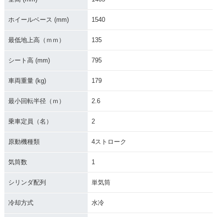
0・新登場
ホイールベース (mm)
1540
最低地上高（ｍｍ）
135
シート高 (mm)
795
車両重量 (kg)
179
最小回転半径（ｍ）
2.6
乗車定員（名）
2
原動機種類
4ストローク
気筒数
1
シリンダ配列
単気筒
冷却方式
水冷