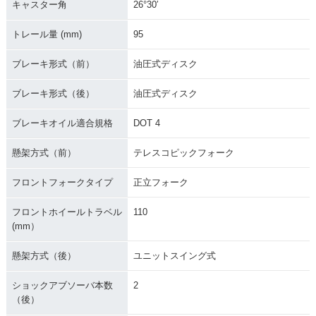
キャスター角
26°30′
トレール量 (mm)
95
ブレーキ形式（前）
油圧式ディスク
ブレーキ形式（後）
油圧式ディスク
ブレーキオイル適合規格
DOT 4
懸架方式（前）
テレスコピックフォーク
フロントフォークタイプ
正立フォーク
フロントホイールトラベル
110
(mm）
懸架方式（後）
ユニットスイング式
ショックアブソーバ本数
2
（後）