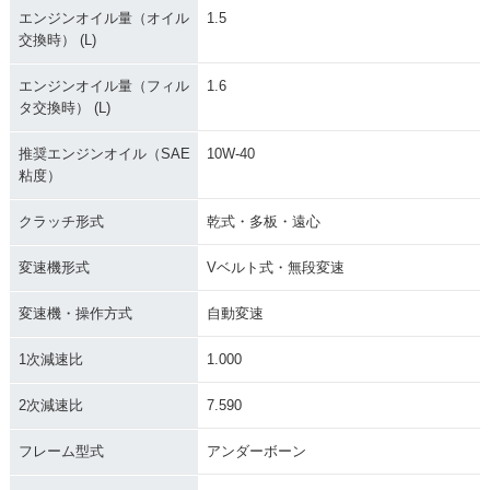
エンジンオイル量（オイル
1.5
交換時） (L)
エンジンオイル量（フィル
1.6
タ交換時） (L)
推奨エンジンオイル（SAE
10W-40
粘度）
クラッチ形式
乾式・多板・遠心
変速機形式
Vベルト式・無段変速
変速機・操作方式
自動変速
1次減速比
1.000
2次減速比
7.590
フレーム型式
アンダーボーン