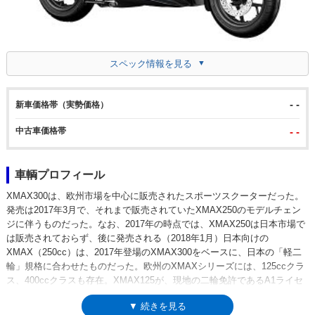
スペック情報を見る
- -
新車価格帯（実勢価格）
中古車価格帯
- -
車輌プロフィール
XMAX300は、欧州市場を中心に販売されたスポーツスクーターだった。
発売は2017年3月で、それまで販売されていたXMAX250のモデルチェン
ジに伴うものだった。なお、2017年の時点では、XMAX250は日本市場で
は販売されておらず、後に発売される（2018年1月）日本向けの
XMAX（250cc）は、2017年登場のXMAX300をベースに、日本の「軽二
輪」規格に合わせたものだった。欧州のXMAXシリーズには、125ccクラ
ス、400ccクラスも存在。XMAX125が、現地の二輪免許であるA1ライセ
ンス所有者（125cc以下・11kW以下）向けの「XMAXエントリーモデ
▼ 続きを見る
ル」だったように、その上位にあたるXMAX300は、A2ライセンス所有者