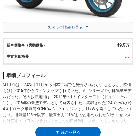
スペック情報を見る
49.5
新車価格帯（実勢価格）
万
中古車価格帯
- -
車輌プロフィール
MT-125は、2023年11月から日本市場でも発売されたが、もともと、欧州
向けに2015年からラインナップされていた、MTシリーズの小排気量モデ
ルだった。そのお披露目は、2014年9月のインターモト（ドイツ・ケル
ン）。2015年の新型モデルとして発表された。搭載された124.7ccの水冷
4ストローク単気筒SOHC4バルブエンジンは、11kWを発生していた。つ
まり、排気量125cc以下、最高出力11kWまでと定められたA1ライセンス
に対応する（日本市場でいうところの原付2種）スポーツモデルだった。
2015年から2016年モデルまでは、ABS搭載の有無が選択できたが、2017
▼ 続きを見る
年モデル以降は、ABS搭載仕様のみとなった。2020年モデルで新型とな