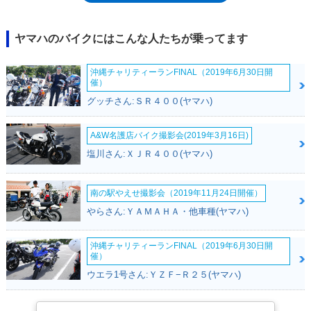
り、A1ライセンス所有者向けのMTシリーズ入門モデルであることは変わ
らなかったが、外観は同時期のMTシリーズ上位モデル同様のアグレッシ
ブなスタイルに一新され、124.7cc水冷4スト単気筒SOHC4バルブエンジ
ヤマハのバイクにはこんな人たちが乗ってます
ンには、可変バルブ機構（VVA)が搭載された。また、リアタイヤ幅が130
ミリから140ミリに広くなるなどの変更を受けた。2021年モデルで、欧州
沖縄チャリティーランFINAL（2019年6月30日開
規制のユーロ5に適合した。2023年モデルから、トラクションコントロー
催）
ルを装備するとともに、スマートフォン（当時の携帯式情報端末）と連動
グッチさん:ＳＲ４００(ヤマハ)
機能を持つカラー液晶メーター（5インチ）を装備した。2023年、国内販
売が好評され、同年3月の大阪/東京モーターサイクルショーにも展示され
た。この展示車両は、欧州市場向けとは仕様が異なっており、日本向けモ
A&W名護店バイク撮影会(2019年3月16日)
デルは、やはり海外向けにラインナップされていたインドネシア製のMT-
塩川さん:ＸＪＲ４００(ヤマハ)
15（155cc）がベースになっていることが伺えた。
南の駅やえせ撮影会（2019年11月24日開催）
やらさん:ＹＡＭＡＨＡ・他車種(ヤマハ)
沖縄チャリティーランFINAL（2019年6月30日開
催）
ウエラ1号さん:ＹＺＦ−Ｒ２５(ヤマハ)