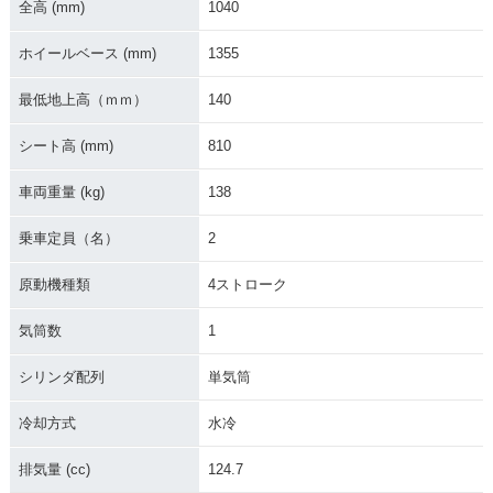
全高 (mm)
1040
ホイールベース (mm)
1355
最低地上高（ｍｍ）
140
シート高 (mm)
810
2015年 MT-125・新
登場
車両重量 (kg)
138
乗車定員（名）
2
原動機種類
4ストローク
気筒数
1
シリンダ配列
単気筒
冷却方式
水冷
排気量 (cc)
124.7