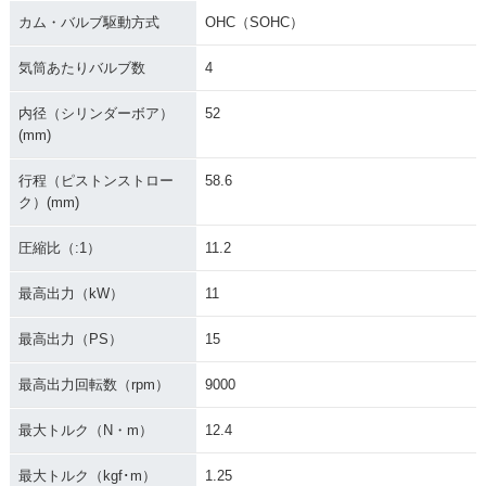
カム・バルブ駆動方式
OHC（SOHC）
気筒あたりバルブ数
4
内径（シリンダーボア）
52
(mm)
行程（ピストンストロー
58.6
ク）(mm)
圧縮比（:1）
11.2
最高出力（kW）
11
最高出力（PS）
15
最高出力回転数（rpm）
9000
最大トルク（N・m）
12.4
最大トルク（kgf･m）
1.25