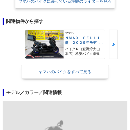
ヤマハのバイクに乗っている沖縄のライダーを見る
関連物件から探す
ヤマハ
ＮＭＡＸ ＳＥＬ１Ｊ
型 ２０２５年モデ
ル ＡＢＳ キーレ
バイクＲ（宜野湾大山
ス リアキャリア リ
本店）格安バイク販売
アＢＯＸ
ヤマハのバイクをすべて見る
モデル／カラー／関連情報