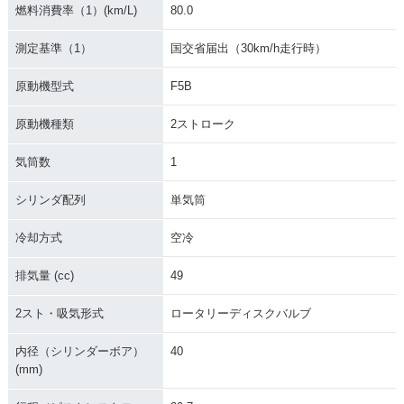
燃料消費率（1）(km/L)
80.0
測定基準（1）
国交省届出（30km/h走行時）
原動機型式
F5B
原動機種類
2ストローク
気筒数
1
シリンダ配列
単気筒
冷却方式
空冷
排気量 (cc)
49
2スト・吸気形式
ロータリーディスクバルブ
内径（シリンダーボア）
40
(mm)