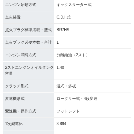
エンジン始動方式
キックスターター式
点火装置
C.D.I.式
点火プラグ標準搭載・型式
BR7HS
点火プラグ必要本数・合計
1
エンジン潤滑方式
分離給油（2スト）
2ストエンジンオイルタンク
1.40
容量
クラッチ形式
湿式・多板
変速機形式
ロータリー式・4段変速
変速機・操作方式
フットシフト
1次減速比
3.894