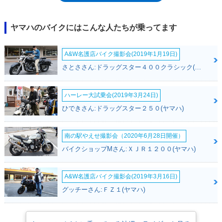
YB50（2スト）をベースにしたレトロスポーツのYB-1が販売されてい
た。そのYB-1が4スト化されることになり、YB-1フォアとして再登場した
のに併せて、（車名はそのままに）YB50も4スト化されたという経緯だっ
ヤマハのバイクにはこんな人たちが乗ってます
た。2006年モデルで、立体エンブレムの色を変えたのを最後に、30年以
上のモデルライフに幕を下ろした。
A&W名護店バイク撮影会(2019年1月19日)
さとささん:ドラッグスター４００クラシック(ヤマハ)
ハーレー大試乗会(2019年3月24日)
ひできさん:ドラッグスター２５０(ヤマハ)
南の駅やえせ撮影会（2020年6月28日開催）
バイクショップMさん:ＸＪＲ１２００(ヤマハ)
A&W名護店バイク撮影会(2019年3月16日)
グッチーさん:ＦＺ１(ヤマハ)