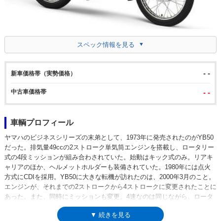
スペック情報を見る
- -
新車価格帯（実勢価格）
中古車価格帯
- -
車輌プロフィール
ヤマハのビジネスシリーズの末弟として、1973年に発売されたのがYB50
だった。排気量49ccの2ストローク単気筒エンジンを搭載し、ロータリー
式の4段ミッションが組み合わされていた。始動はキック式のみ。リアキ
ャリアのほか、ヘルメットホルダーも装備されていた。1980年には点火
方式にCDIを採用。YB50に大きな転機が訪れたのは、2000年3月のこと。
エンジンが、それまでの2ストロークから4ストロークに変更されたことに
あった。また、同時にミッションも変更。4速なのは同じながら、ロータ
リー式ではなく、リターン式となった。実は1990年代後半から、レトロ
▼ 続きを見る
ルックの原付モデル人気が高まってきており、このころ、ヤマハからは