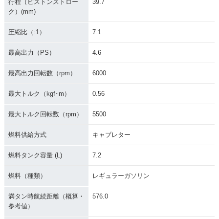
行程（ピストンストロー
39.7
ク）(mm)
圧縮比（:1）
7.1
最高出力（PS）
4.6
最高出力回転数（rpm）
6000
最大トルク（kgf･m）
0.56
最大トルク回転数（rpm）
5500
燃料供給方式
キャブレター
燃料タンク容量 (L)
7.2
燃料（種類）
レギュラーガソリン
満タン時航続距離（概算・
576.0
参考値）