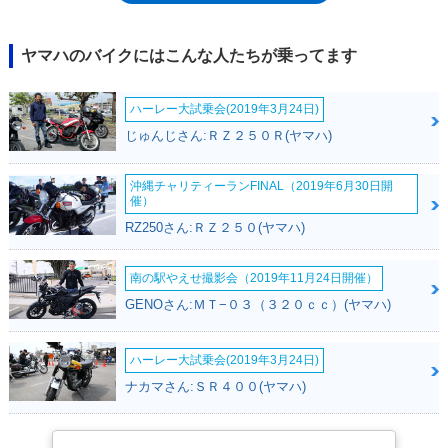
94年にはシーシーバーなどを標準装備するとともに、専用外装パーツを持
つXV250Sビラーゴ（XV250ビラーゴS）が追加設定された。96年には、
標準タイプ（XV250ビラーゴ）がシンプル装備かつプルバックスタイルの
ヤマハのバイクにはこんな人たちが乗ってます
みとなり、その後、日本国内での販売は終了した。但し、北米などでは継
続販売されており、日本でも2000年代に逆輸入車として販売されていた
ハーレー大試乗会(2019年3月24日)
ことがあった。なお、日本での販売終了後に後継モデルとして登場したの
が、ドラッグスター250（2000年6月～）だった。
じゅんじさん:ＲＺ２５０Ｒ(ヤマハ)
沖縄チャリティーランFINAL（2019年6月30日開
催）
RZ250さん:ＲＺ２５０(ヤマハ)
南の駅やえせ撮影会（2019年11月24日開催）
GENOさん:ＭＴ−０３（３２０ｃｃ）(ヤマハ)
ハーレー大試乗会(2019年3月24日)
ナカマさん:ＳＲ４００(ヤマハ)