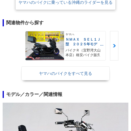
ヤマハのバイクに乗っている沖縄のライダーを見る
関連物件から探す
ヤマハ
ＮＭＡＸ ＳＥＬ１Ｊ
型 ２０２５年モデ
ル ＡＢＳ キーレ
バイクＲ（宜野湾大山
ス リアキャリア リ
本店）格安バイク販売
アＢＯＸ
ヤマハのバイクをすべて見る
モデル／カラー／関連情報