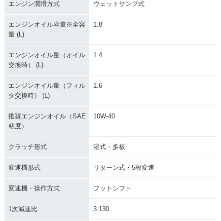
エンジン潤滑方式
ウェットサンプ式
エンジンオイル容量※全容
1.8
量 (L)
エンジンオイル量（オイル
1.4
交換時） (L)
エンジンオイル量（フィル
1.6
タ交換時） (L)
推奨エンジンオイル（SAE
10W-40
粘度）
クラッチ形式
湿式・多板
変速機形式
リターン式・5段変速
変速機・操作方式
フットシフト
1次減速比
3.130