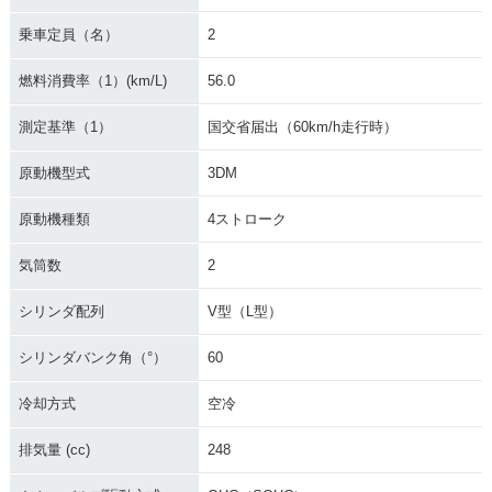
乗車定員（名）
2
1989年 XV250 Vira
1989年 XV250 Vira
1988年 XV250 Vira
go Special プルバ
go Special フラッ
go プルバックハン
燃料消費率（1）(km/L)
56.0
ックハンドル仕様・
トハンドル仕様・特
ドル仕様・新登場
特別・限定仕様
別・限定仕様
測定基準（1）
国交省届出（60km/h走行時）
原動機型式
3DM
原動機種類
4ストローク
気筒数
2
1988年 XV250 Vira
go フラットハンド
ル仕様・新登場
シリンダ配列
V型（L型）
シリンダバンク角（°）
60
冷却方式
空冷
排気量 (cc)
248