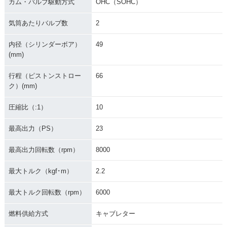
カム・バルブ駆動方式
OHC（SOHC）
気筒あたりバルブ数
2
内径（シリンダーボア）
49
(mm)
行程（ピストンストロー
66
ク）(mm)
圧縮比（:1）
10
最高出力（PS）
23
最高出力回転数（rpm）
8000
最大トルク（kgf･m）
2.2
最大トルク回転数（rpm）
6000
燃料供給方式
キャブレター