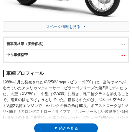
スペック情報を見る
- -
新車価格帯（実勢価格）
中古車価格帯
- -
車輌プロフィール
1988年1月に発売されたXV250Virago（ビラーゴ250）は、当時ヤマハが
進めていたアメリカンクルーサー・ビラーゴシリーズの第3弾モデルだっ
た。大型（XV750）、中型（XV400）に続き、軽二輪クラスを加えること
で、需要の幅を広げようとしていた。搭載されたのは、248ccの空冷4ス
トV型2気筒エンジンで、Vバンクの挟み角は60度。ボアストロークは49ミ
リ×66ミリのロングストロークタイプで、クルーザーらしい鼓動感と低回
転域からのトルクを重視したエンジンだった。デビュー当初から、ハンド
ルバー形状はフラットタイプとプルバックスタイルの2種が設定されても
▼ 続きを見る
いた。翌年のスペシャルモデル設定や92年のマイナーチェンジを経て、