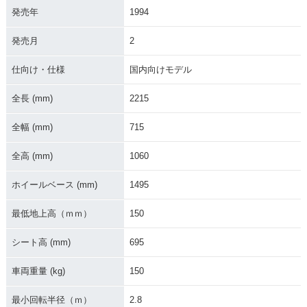
発売年
1994
発売月
2
1994年 XV250 Vira
1994年 XV250 Vira
1992年 XV250 Vira
仕向け・仕様
国内向けモデル
go プルバックハン
go フラットハンド
go プルバックハン
ドル仕様・マイナー
ル仕様・マイナーチ
ドル仕様・マイナー
全長 (mm)
2215
チェンジ
ェンジ
チェンジ
全幅 (mm)
715
全高 (mm)
1060
ホイールベース (mm)
1495
1992年 XV250 Vira
1991年 XV250 Vira
1991年 XV250 Vira
最低地上高（ｍｍ）
150
go フラットハンド
go プルバックハン
go フラットハンド
ル仕様・マイナーチ
ドル仕様・カラーチ
ル仕様・カラーチェ
ェンジ
ェンジ
ンジ
シート高 (mm)
695
車両重量 (kg)
150
最小回転半径（ｍ）
2.8