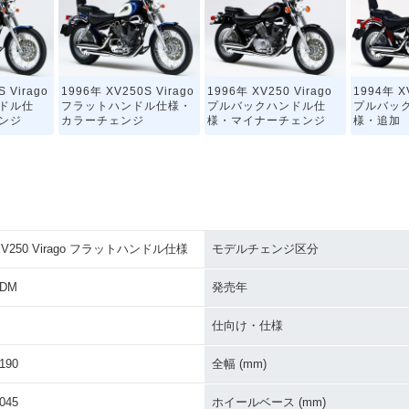
 Virago
1996年 XV250S Virago
1996年 XV250 Virago
1994年 X
ドル仕
フラットハンドル仕様・
プルバックハンドル仕
プルバッ
ンジ
カラーチェンジ
様・マイナーチェンジ
様・追加
XV250 Virago フラットハンドル仕様
モデルチェンジ区分
Virago
1992年 XV250 Virago
1992年 XV250 Virago
1991年 XV
ル仕様・
プルバックハンドル仕
フラットハンドル仕様・
プルバッ
3DM
発売年
ジ
様・マイナーチェンジ
マイナーチェンジ
様・カラ
仕向け・仕様
190
全幅 (mm)
045
ホイールベース (mm)