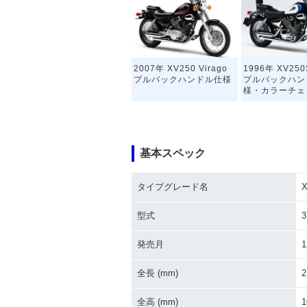
2007年 XV250 Virago
1996年 XV250S
プルバックハンドル仕様
プルバックハン
様・カラーチェ
基本スペック
タイプグレード名
1994年 XV250 Virago
1994年 XV250 
プルバックハンドル仕
フラットハンド
型式
様・マイナーチェンジ
マイナーチェン
発売月
1
全長 (mm)
2
全高 (mm)
1