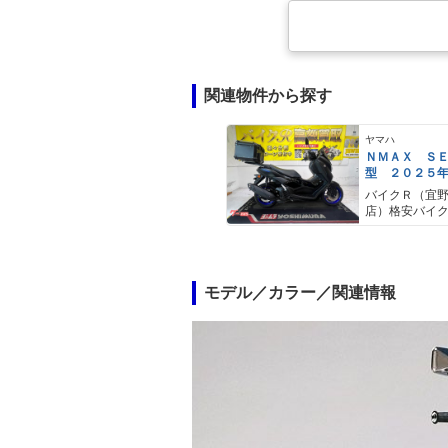
関連物件から探す
ヤマハ
ＮＭＡＸ Ｓ
型 ２０２５
ＡＢＳ キー
バイクＲ（宜
キャリア リ
店）格安バイ
モデル／カラー／関連情報