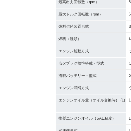
最高出力回転数（rpm）
8
最大トルク回転数（rpm）
6
燃料供給装置形式
燃料（種類）
エンジン始動方式
点火プラグ標準搭載・型式
搭載バッテリー・型式
G
エンジン潤滑方式
エンジンオイル量（オイル交換時） (L)
1
推奨エンジンオイル（SAE粘度）
1
変速機形式