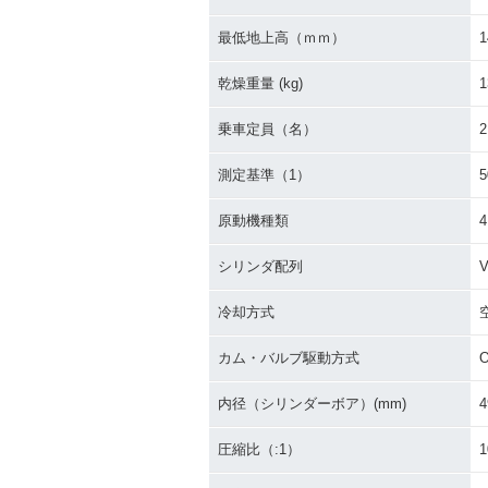
最低地上高（ｍｍ）
1
1989年 XV250 Virago
1989年 XV250 
Special プルバックハン
Special フ
乾燥重量 (kg)
1
ドル仕様・特別・限定仕
ル仕様・特別・
様
乗車定員（名）
2
測定基準（1）
原動機種類
シリンダ配列
冷却方式
カム・バルブ駆動方式
内径（シリンダーボア）(mm)
4
圧縮比（:1）
1