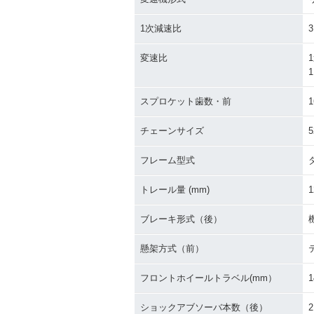
1次減速比
3
変速比
1
1
スプロケット歯数・前
1
チェーンサイズ
5
フレーム型式
トレール量 (mm)
1
ブレーキ形式（後）
懸架方式（前）
フロントホイールトラベル(mm）
1
ショックアブソーバ本数（後）
2