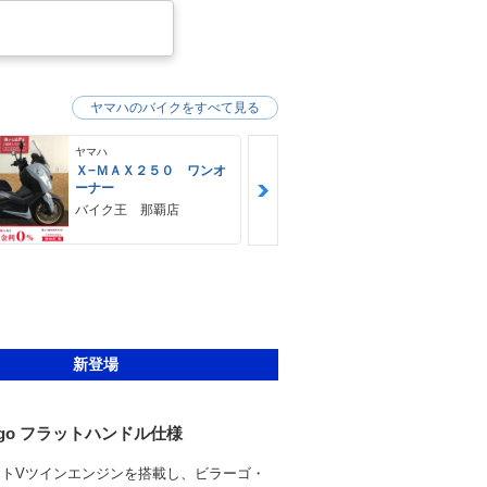
ヤマハのバイクをすべて見る
ヤマハ
ヤマハ
Ｘ−ＭＡＸ２５０ ワンオ
ＭＴ−０３（
ーナー
ＨＵＢＷＡＹ
バイク王 那覇店
新登場
irago フラットハンドル仕様
冷4ストVツインエンジンを搭載し、ビラーゴ・