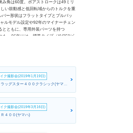
の挟み角は60度。ボアストロークは49ミリ
らしい鼓動感と低回転域からのトルクを重
ルバー形状はフラットタイプとプルバッ
ャルモデル設定や92年のマイナーチェン
るとともに、専用外装パーツを持つ
された。96年には、標準タイプ（XV250ビ
みとなり、その後、日本国内での販売は
日本でも2000年代に逆輸入車として販
了後に後継モデルとして登場したのが、
イク撮影会(2019年1月19日)
さとささん:ドラッグスター４００クラシック(ヤマハ)
イク撮影会(2019年3月16日)
Ｒ４００(ヤマハ)