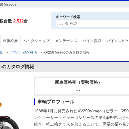
Virago）
キーワード検索
載台数
2,512
台
画像検索
バイクショップ
メンテナンス
バイク買取
バイクレビ
一覧
＞
ヤマハ | YAMAHA
＞
XV250 Viragoのカタログ情報
agoのカタログ情報
新車価格帯（実勢価格）
- -
車輌プロフィール
1988年1月に発売されたXV250Virago（ビラー
ンクルーサー・ビラーゴシリーズの第3弾モデルだった。
続き、軽二輪クラスを加えることで、需要の幅を広