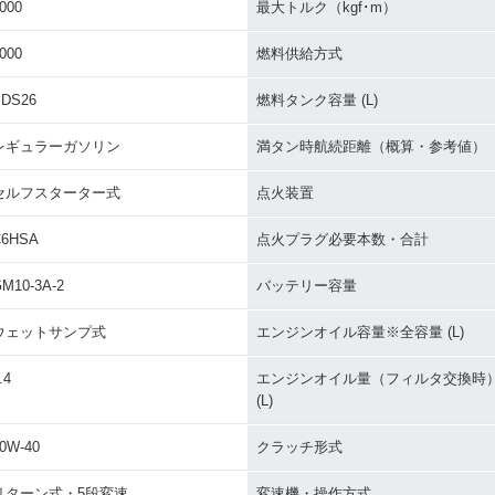
000
最大トルク（kgf･m）
000
燃料供給方式
BDS26
燃料タンク容量 (L)
レギュラーガソリン
満タン時航続距離（概算・参考値）
セルフスターター式
点火装置
C6HSA
点火プラグ必要本数・合計
M10-3A-2
バッテリー容量
ウェットサンプ式
エンジンオイル容量※全容量 (L)
.4
エンジンオイル量（フィルタ交換時
(L)
0W-40
クラッチ形式
リターン式・5段変速
変速機・操作方式