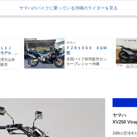
ヤマハのバイクに乗っている沖縄のライダーを見る
ヤマハ
ＥＬ１Ｊ
ＦＺＲ１０００ ３ＧＭ
年モデル
型
レス リア
全国バイク卸売販売セン
野湾大山本
アＢＯＸ
タープレジャー沖縄
ク販売
ヤマハ
XV250 V
248cc空