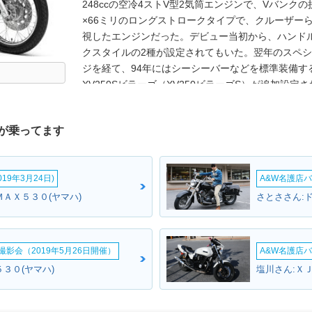
248ccの空冷4ストV型2気筒エンジンで、Vバンク
×66ミリのロングストロークタイプで、クルーザー
視したエンジンだった。デビュー当初から、ハンド
クスタイルの2種が設定されてもいた。翌年のスペシ
ジを経て、94年にはシーシーバーなどを標準装備す
XV250Sビラーゴ（XV250ビラーゴS）が追加設定
ラーゴ）がシンプル装備かつプルバックスタイルの
終了した。但し、北米などでは継続販売されており、
が乗ってます
売されていたことがあった。なお、日本での販売終
ドラッグスター250（2000年6月～）だった。
19年3月24日)
A&W名護店バ
ＭＡＸ５３０(ヤマハ)
影会（2019年5月26日開催）
A&W名護店バ
３０(ヤマハ)
塩川さん:ＸＪ