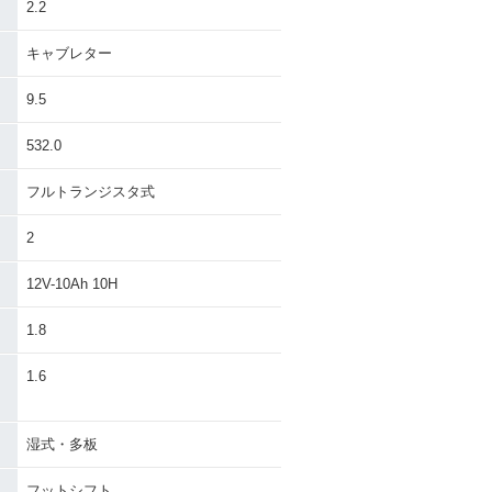
2.2
キャブレター
9.5
532.0
フルトランジスタ式
2
12V-10Ah 10H
1.8
）
1.6
湿式・多板
フットシフト