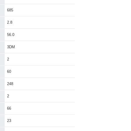
685
2.8
56.0
3DM
2
60
248
2
66
23