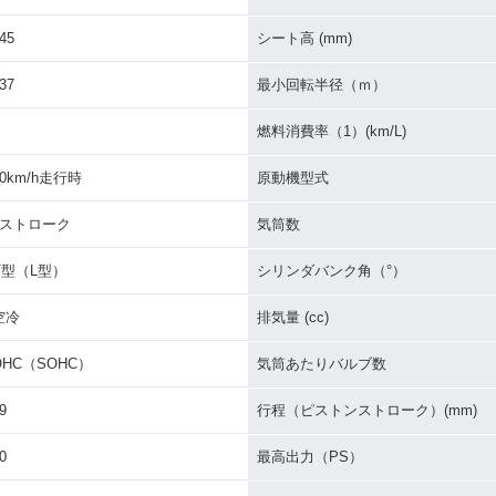
45
シート高 (mm)
Virago
1988年 XV250 Virago
1988年 XV250 Virago
ラットハンド
プルバックハンドル仕
フラットハンドル仕様・
37
最小回転半径（ｍ）
限定仕様
様・新登場
新登場
燃料消費率（1）(km/L)
50km/h走行時
原動機型式
4ストローク
気筒数
V型（L型）
シリンダバンク角（°）
空冷
排気量 (cc)
OHC（SOHC）
気筒あたりバルブ数
9
行程（ピストンストローク）(mm)
0
最高出力（PS）