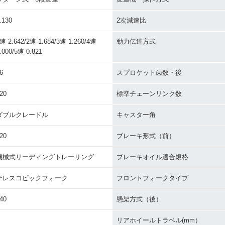
.130
2次減速比
速 2.642/2速 1.684/3速 1.260/4速
動力伝達方式
.000/5速 0.821
6
スプロケット歯数・後
20
標準チェーンリンク数
ダブルクレードル
キャスター角
20
ブレーキ形式（前）
機械式リーディングトレーリング
ブレーキオイル適合規格
テレスコピックフォーク
フロントフォークタイプ
40
懸架方式（後）
リアホイールトラベル(mm）