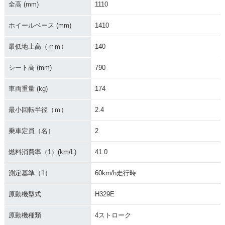
全高 (mm)
1110
2012年 SR400・カ
2010年 SR400・マ
2008年 SR400 30t
ラーチェンジ
イナーチェンジ
h Anniversary Limit
ed Edition・特別・
ホイールベース (mm)
1410
限定仕様
最低地上高（ｍｍ）
140
シート高 (mm)
790
車両重量 (kg)
174
2008年 SR400・カ
2007年 SR400・カ
2006年 SR400・カ
最小回転半径（ｍ）
2.4
ラーチェンジ
ラーチェンジ
ラーチェンジ
乗車定員（名）
2
燃料消費率（1）(km/L)
41.0
測定基準（1）
60km/h走行時
2005年 SR400 50t
2005年 SR400・カ
2004年 SR400・カ
原動機型式
H329E
h Anniversary Spec
ラーチェンジ
ラーチェンジ
ial Edition・特別・
原動機種類
4ストローク
限定仕様