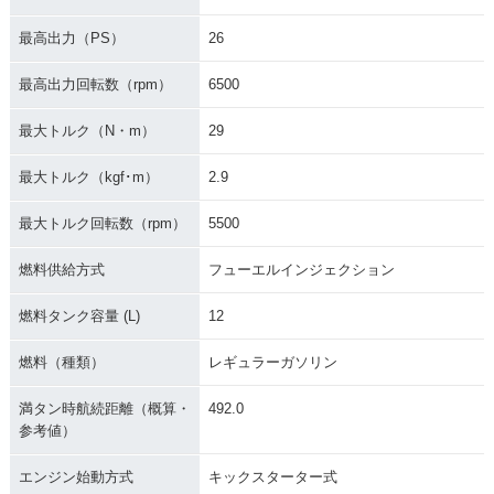
最高出力（PS）
26
1998年 SR400 20
1997年 SR400・マ
1995年 SR400S Li
周年記念モデル・特
イナーチェンジ
mited Edition・特
最高出力回転数（rpm）
6500
別・限定仕様
別・限定仕様
最大トルク（N・m）
29
最大トルク（kgf･m）
2.9
最大トルク回転数（rpm）
5500
1994年 SR400
1993年 SR400・マ
1992年 SR400S・
燃料供給方式
フューエルインジェクション
イナーチェンジ
特別・限定仕様
燃料タンク容量 (L)
12
燃料（種類）
レギュラーガソリン
満タン時航続距離（概算・
492.0
参考値）
1991年 SR400・カ
1988年 SR400・マ
1985年 SR400・マ
ラーチェンジ
イナーチェンジ
イナーチェンジ
エンジン始動方式
キックスターター式