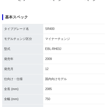
基本スペック
2019年 SR400・マ
2017年 SR400・カ
2016年 SR400・カ
タイプグレード名
SR400
イナーチェンジ
ラーチェンジ
ラーチェンジ
モデルチェンジ区分
マイナーチェンジ
型式
EBL-RH03J
発売年
2009
2016年 SR400 60t
2014年 SR400・カ
2013年 SR400 35t
発売月
12
h Anniversary・特
ラーチェンジ
h Anniversary Editi
別・限定仕様
on・特別・限定仕様
仕向け・仕様
国内向けモデル
全長 (mm)
2085
全幅 (mm)
750