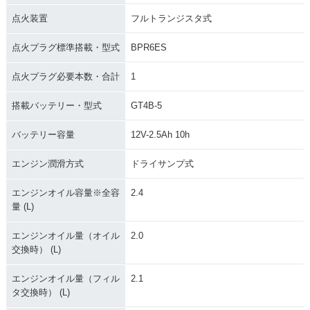
点火装置
フルトランジスタ式
点火プラグ標準搭載・型式
BPR6ES
点火プラグ必要本数・合計
1
1984年 SR400 発売
1983年 SR400・マ
1983年 SR400SP
7周年記念モデル・
イナーチェンジ
搭載バッテリー・型式
GT4B-5
特別・限定仕様
バッテリー容量
12V-2.5Ah 10h
エンジン潤滑方式
ドライサンプ式
エンジンオイル容量※全容
2.4
量 (L)
1982年 SR400・特
1980年 SR400SP・
1978年 SR400・新
別・限定仕様
追加
登場
エンジンオイル量（オイル
2.0
交換時） (L)
エンジンオイル量（フィル
2.1
タ交換時） (L)