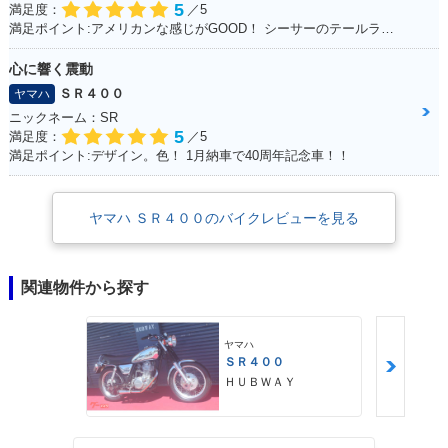
5
満足度：
／5
満足ポイント:アメリカンな感じがGOOD！ シーサーのテールランプ！70年代のB級チョッパーハンドル！ ブラッドスタイルさんにカスタムしてもらったところすべて！
心に響く震動
ＳＲ４００
ヤマハ
ニックネーム：SR
5
満足度：
／5
満足ポイント:デザイン。色！ 1月納車で40周年記念車！！
ヤマハ ＳＲ４００のバイクレビューを見る
関連物件から探す
ヤマハ
ＳＲ４００
ＨＵＢＷＡＹ