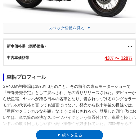
スペック情報を見る
- -
新車価格帯（実勢価格）
中古車価格帯
43
〜 120
万
万
車輌プロフィール
SR400の初登場は1978年3月のこと。その前年の東京モーターショーで
「来春発売予定」として展示され、その通りリリースされた。デビューか
ら幾星霜、ヤマハが誇る日本の名車となり、愛されつづけるロングセラー
モデルの代表格と言っても過言ではない。発売から数十年後の目線では、
「重厚でクラシカルな外観」なように感じされるが、登場した70年代にお
いては、単気筒の軽快なスポーツバイクという位置付けで、車重も軽くハ
ンドルの取り回しもしやすい高い操作性が好まれていた。2008年からの
排出ガス規制に対応しきれず、惜しまれながらいったん生産終了になった
▼ 続きを見る
が、フューエルインジェクションを搭載した環境規制対応モデルが開発さ