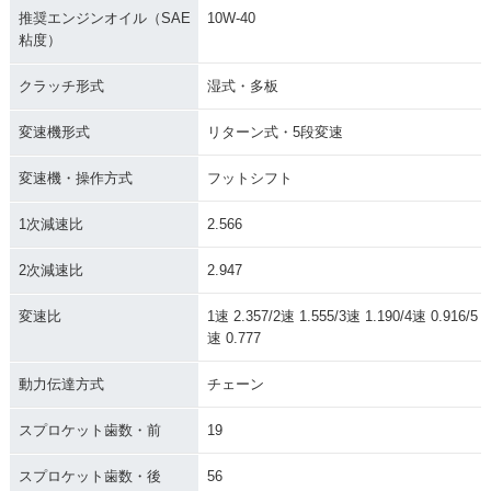
推奨エンジンオイル（SAE
10W-40
粘度）
クラッチ形式
湿式・多板
変速機形式
リターン式・5段変速
変速機・操作方式
フットシフト
1次減速比
2.566
2次減速比
2.947
変速比
1速 2.357/2速 1.555/3速 1.190/4速 0.916/5
速 0.777
動力伝達方式
チェーン
スプロケット歯数・前
19
スプロケット歯数・後
56