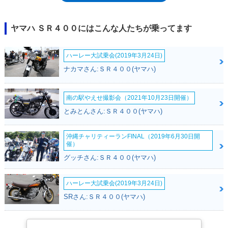
れ、2010年モデルとして再デビューを果たした。生産台数が多いことか
ら手頃な値段で手に入るのもSR400の大きな魅力。あまり荒い乗り方をす
るバイクではないため、走行距離は長くても程度の良いものが多いのもポ
ヤマハ ＳＲ４００にはこんな人たちが乗ってます
イントだ。ややレトロなフォルムはオーナーの世代を選ばず、シニアが乗
ればシックに、ティーンが乗ればフォーマルにキマるビジュアルの良さも
ハーレー大試乗会(2019年3月24日)
人気の秘密。見た目によらず軽くて乗りやすいため、女性ライダー人気も
高い。キック一発でエンジンの鼓動が始まる、バイク乗りだけが知る、あ
ナカマさん:ＳＲ４００(ヤマハ)
のたまらない一瞬を得るためにSR400を選ぶライダーは少なくない。そし
て単気筒ならではの心地よい振動。クラッチワークがややシビアな傾向は
あるものの、低速域から一気に吹き上がる加速感は車重の軽さともあいま
南の駅やえせ撮影会（2021年10月23日開催）
ってたまらない乗り味となっている。買ったときのままシンプルでオーソ
とみとんさん:ＳＲ４００(ヤマハ)
ドックスなフォルムを楽しむもよし、カスタムパーツの豊富さを生かして
さまざまなスタイルにカスタムするのもよし。乗る人の好みに合わせ、非
沖縄チャリティーランFINAL（2019年6月30日開
常に幅広い楽しみ方ができるのも魅力だ。2017年には、排出ガス規制の
催）
強化に伴い、再び生産が終了したが、翌2018年11月には、規制適合モデ
グッチさん:ＳＲ４００(ヤマハ)
ルが再々デビューし、現役モデルとして新車ラインナップに復帰した。し
かしながら、2年半後の2021年3月には「ファイナルエディション」と
1,000台限定の「ファイナルリミテッド」が発売され、平成32年（令和2
ハーレー大試乗会(2019年3月24日)
年）規制に適合することなく、モデルライフを終えた。
SRさん:ＳＲ４００(ヤマハ)