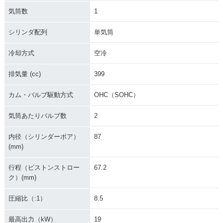
気筒数
1
シリンダ配列
単気筒
冷却方式
空冷
2003年 SR400 25t
2003年 SR400・マ
2002年 SR400・カ
排気量 (cc)
399
h Anniversary Limit
イナーチェンジ
ラーチェンジ
ed Edition・特別・
限定仕様
カム・バルブ駆動方式
OHC（SOHC）
気筒あたりバルブ数
2
内径（シリンダーボア）
87
(mm)
行程（ピストンストロー
67.2
2001年 SR400・マ
2000年 SR400・カ
1999年 SR400・カ
イナーチェンジ
ラーチェンジ
ラーチェンジ
ク）(mm)
圧縮比（:1）
8.5
最高出力（kW）
19